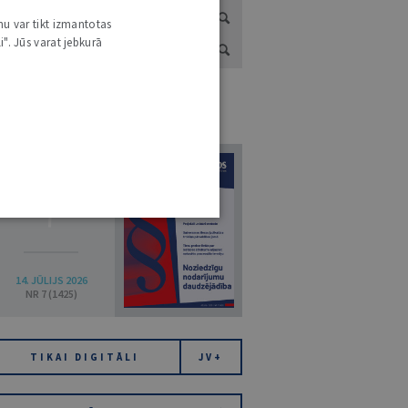
nu var tikt izmantotas
i". Jūs varat jebkurā
URNĀLU KATALOGS /
VISI ŽURNĀLI
7
14. JŪLIJS 2026
NR 7 (1425)
TIKAI DIGITĀLI
JV+