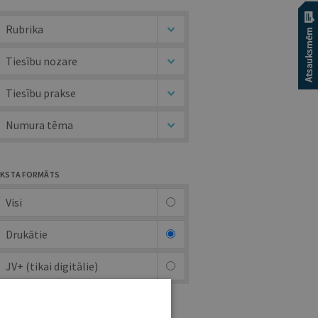
Rubrika
Tiesību nozare
Tiesību prakse
Numura tēma
KSTA FORMĀTS
Visi
Drukātie
JV+ (tikai digitālie)
UTORS