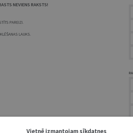
RASTS NEVIENS RAKSTS!
TĪTS PAREIZI.
MEKLĒŠANAS LAUKS.
RA
A
Vietnē izmantojam sīkdatnes