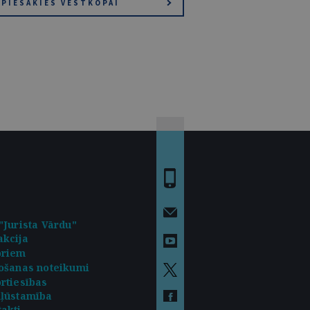
PIESAKIES VĒSTKOPAI
"Jurista Vārdu"
kcija
oriem
ošanas noteikumi
rtiesības
kļūstamība
akti