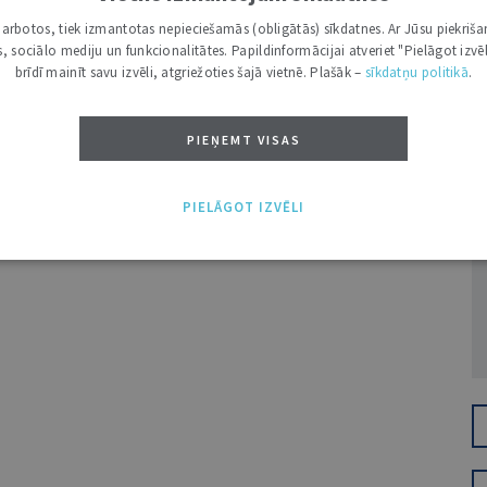
i darbotos, tiek izmantotas nepieciešamās (obligātās) sīkdatnes. Ar Jūsu piekriša
kas, sociālo mediju un funkcionalitātes. Papildinformācijai atveriet "Pielāgot izvēl
brīdī mainīt savu izvēli, atgriežoties šajā vietnē. Plašāk –
sīkdatņu politikā
.
PIEŅEMT VISAS
Ž
PIELĀGOT IZVĒLI