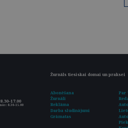
Žurnāls tiesiskai domai un praksei
Abonēšana
Par 
Žurnāli
Reda
8.30–17.00
Reklāma
Aut
nās: 8.30–15.00
Darba sludinājumi
Liet
Grāmatas
Auto
Pie
Kont