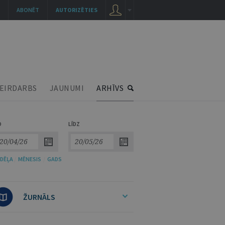
ABONĒT
AUTORIZĒTIES
EIRDARBS
JAUNUMI
ARHĪVS
O
LĪDZ
DĒĻA
/
MĒNESIS
/
GADS
ŽURNĀLS