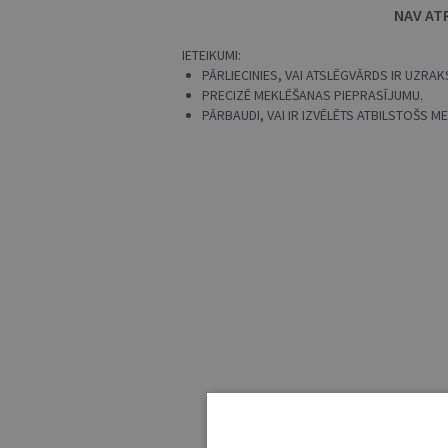
NAV AT
IETEIKUMI:
PĀRLIECINIES, VAI ATSLĒGVĀRDS IR UZRAKS
PRECIZĒ MEKLĒŠANAS PIEPRASĪJUMU.
PĀRBAUDI, VAI IR IZVĒLĒTS ATBILSTOŠS 