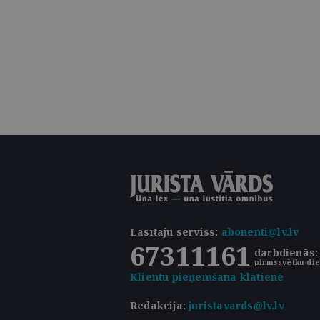
Lasītāju serviss
:
abonenti@lv.lv
67311161
darbdienās: 
pirmssvētku die
Klientu pieņemšana klātienē
Redakcija:
juristavards@lv.lv