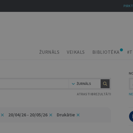
PIRKT
ŽURNĀLS
VEIKALS
BIBLIOTĒKA
#T
N
ŽURNĀLS
ATRASTI
0
REZULTĀTI
NE
20/04/26 - 20/05/26
Drukātie