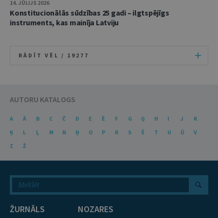
14. JŪLIJS 2026
Konstitucionālās sūdzības 25 gadi – ilgtspējīgs
instruments, kas mainīja Latviju
RĀDĪT VĒL /
19277
AUTORU KATALOGS
A
Ā
B
C
Č
D
E
Ē
F
G
Ģ
H
I
J
K
Ķ
L
Ļ
M
N
Ņ
O
P
R
S
Š
T
U
Ū
V
Z
Ž
ŽURNĀLS
NOZARES