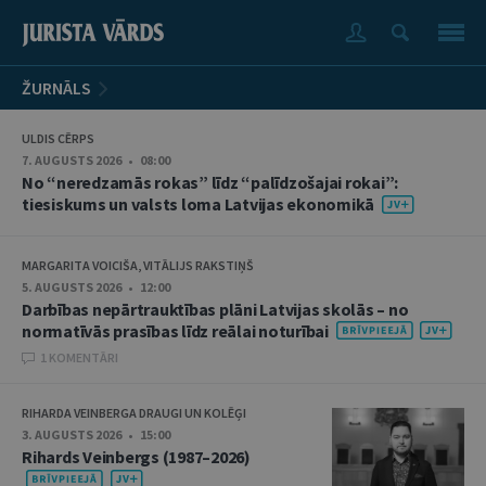
ŽURNĀLS
ULDIS CĒRPS
7. AUGUSTS 2026 • 08:00
No “neredzamās rokas” līdz “palīdzošajai rokai”:
tiesiskums un valsts loma Latvijas ekonomikā
MARGARITA VOICIŠA, VITĀLIJS RAKSTIŅŠ
5. AUGUSTS 2026 • 12:00
Darbības nepārtrauktības plāni Latvijas skolās – no
normatīvās prasības līdz reālai noturībai
1 KOMENTĀRI
RIHARDA VEINBERGA DRAUGI UN KOLĒĢI
3. AUGUSTS 2026 • 15:00
Rihards Veinbergs (1987–2026)