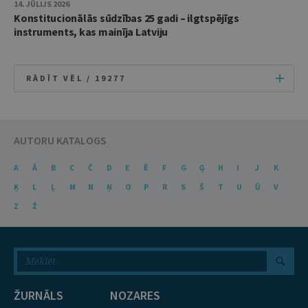
14. JŪLIJS 2026
Konstitucionālās sūdzības 25 gadi – ilgtspējīgs
instruments, kas mainīja Latviju
RĀDĪT VĒL /
19277
AUTORU KATALOGS
A
Ā
B
C
Č
D
E
Ē
F
G
Ģ
H
I
J
K
Ķ
L
Ļ
M
N
Ņ
O
P
R
S
Š
T
U
Ū
V
Z
Ž
ŽURNĀLS
NOZARES