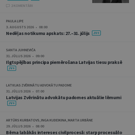
2 KOMENTĀRI
PAULA LIPE
3. AUGUSTS 2026 • 08:00
Nedēļas notikumu apskats: 27.–31. jūlijs
SANTA JUHNEVIČA
31. JŪLIJS 2026 • 09:00
Ilgtspējības principa piemērošana Latvijas tiesu praksē
LATVIJAS ZVĒRINĀTU ADVOKĀTU PADOME
31. JŪLIJS 2026 • 07:00
Latvijas Zvērinātu advokātu padomes aktuālie lēmumi
ARTŪRS KURBATOVS, INGA KUDEIKINA, MARTA URBĀNE
29. JŪLIJS 2026 • 08:00
Bērna labākās intereses civilprocesā: starp procesuālo