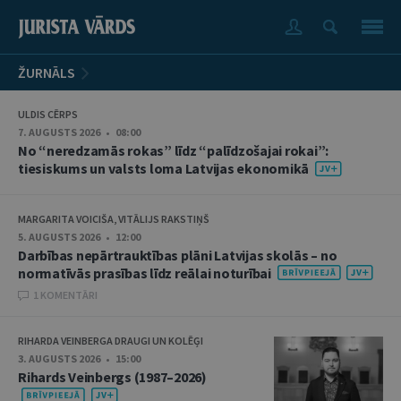
ŽURNĀLS
ULDIS CĒRPS
7. AUGUSTS 2026 • 08:00
No “neredzamās rokas” līdz “palīdzošajai rokai”:
tiesiskums un valsts loma Latvijas ekonomikā
MARGARITA VOICIŠA, VITĀLIJS RAKSTIŅŠ
5. AUGUSTS 2026 • 12:00
Darbības nepārtrauktības plāni Latvijas skolās – no
normatīvās prasības līdz reālai noturībai
1 KOMENTĀRI
RIHARDA VEINBERGA DRAUGI UN KOLĒĢI
3. AUGUSTS 2026 • 15:00
Rihards Veinbergs (1987–2026)