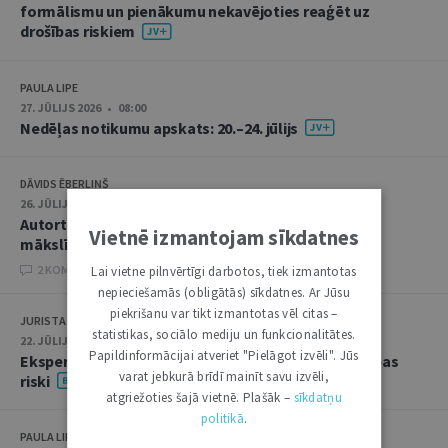
formālismu un pienākumu nekavējoties reaģēt uz
drošības riskiem
PAULA LIPE
27. JŪLIJS 2026 • 08:00
Nedēļas notikumu apskats: 20.–24. jūlijs
DĀVIDS ĒBERLIŅŠ
26. JŪLIJS 2026 • 08:00
Autortiesību subjekta un objekta juridiskie aspekti
Vietnē izmantojam sīkdatnes
mākslīgā intelekta kontekstā
2 KOMENTĀRI
Lai vietne pilnvērtīgi darbotos, tiek izmantotas
nepieciešamās (obligātās) sīkdatnes. Ar Jūsu
piekrišanu var tikt izmantotas vēl citas –
JURISTA VĀRDS
statistikas, sociālo mediju un funkcionalitātes.
22. JŪLIJS 2026 • 14:00
Papildinformācijai atveriet "Pielāgot izvēli". Jūs
Ekspertu saruna jūlijā: krimināltiesības un būvniecības
varat jebkurā brīdī mainīt savu izvēli,
riski
atgriežoties šajā vietnē. Plašāk –
sīkdatņu
politikā
.
PAULA LIPE