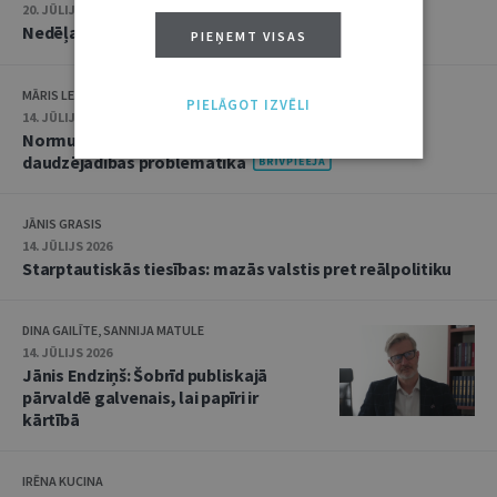
20. JŪLIJS 2026 • 16:05
Nedēļas notikumu apskats: 13.–17. jūlijs
PIEŅEMT VISAS
MĀRIS LEJA
PIELĀGOT IZVĒLI
14. JŪLIJS 2026
Normu konkurences un noziedzīgu nodarījumu
daudzējādības problemātika
JĀNIS GRASIS
14. JŪLIJS 2026
Starptautiskās tiesības: mazās valstis pret reālpolitiku
DINA GAILĪTE, SANNIJA MATULE
14. JŪLIJS 2026
Jānis Endziņš: Šobrīd publiskajā
pārvaldē galvenais, lai papīri ir
kārtībā
IRĒNA KUCINA