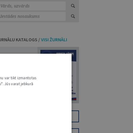
URNĀLU KATALOGS /
VISI ŽURNĀLI
7
nu var tikt izmantotas
i". Jūs varat jebkurā
14. JŪLIJS 2026
NR 7 (1425)
TIKAI DIGITĀLI
JV+