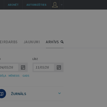
ABONĒT
AUTORIZĒTIES
EIRDARBS
JAUNUMI
ARHĪVS
O
LĪDZ
DĒĻA
/
MĒNESIS
/
GADS
ŽURNĀLS