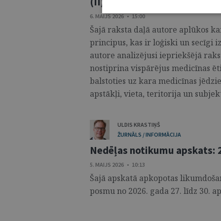
(II)
6. MAIJS 2026 • 15:00
Šajā raksta daļā autore aplūkos ka
principus, kas ir loģiski un secīgi 
autore analizējusi iepriekšējā rak
nostiprina vispārējus medicīnas ēt
balstoties uz kara medicīnas jēdz
apstākļi, vieta, teritorija un subjekti
ULDIS KRASTIŅŠ
ŽURNĀLS / INFORMĀCIJA
Nedēļas notikumu apskats: 27
5. MAIJS 2026 • 10:13
Šajā apskatā apkopotas likumdošana
posmu no 2026. gada 27. līdz 30. apr