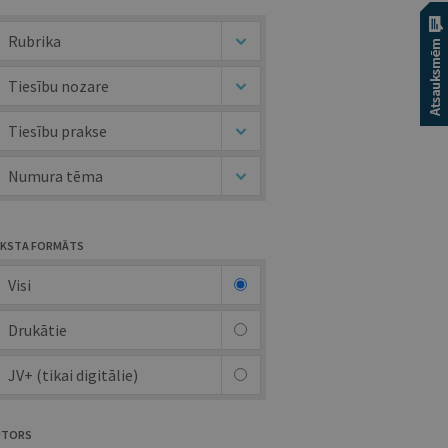
Rubrika
Tiesību nozare
Tiesību prakse
Numura tēma
KSTA FORMĀTS
Visi
Drukātie
JV+ (tikai digitālie)
UTORS