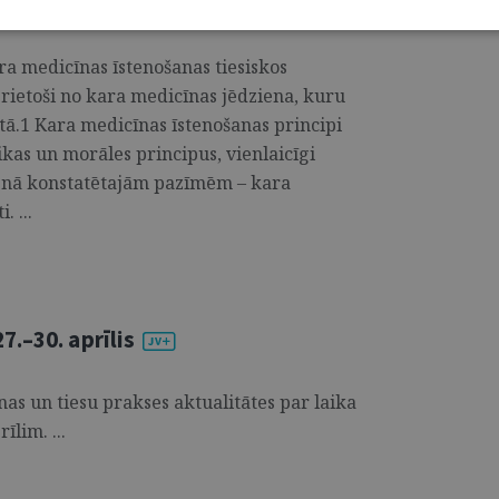
ra medicīnas īstenošanas tiesiskos
izrietoši no kara medicīnas jēdziena, kuru
stā.1 Kara medicīnas īstenošanas principi
ikas un morāles principus, vienlaicīgi
ienā konstatētajām pazīmēm – kara
. ...
.–30. aprīlis
s un tiesu prakses aktualitātes par laika
īlim. ...