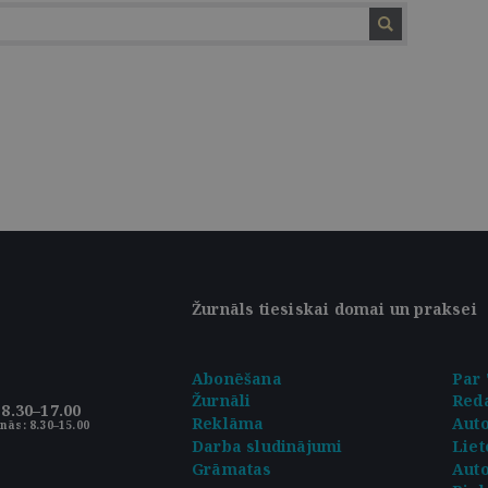
Žurnāls tiesiskai domai un praksei
Abonēšana
Par 
Žurnāli
Reda
8.30–17.00
Reklāma
Aut
nās: 8.30–15.00
Darba sludinājumi
Liet
Grāmatas
Auto