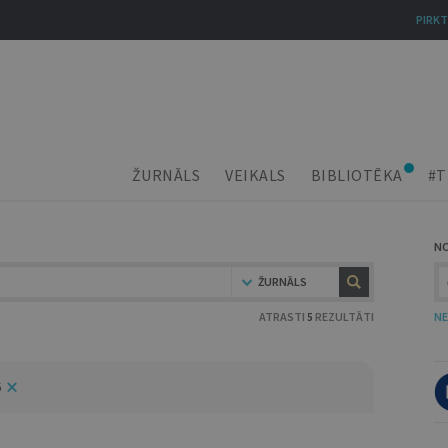
PIRKT
ŽURNĀLS
VEIKALS
BIBLIOTĒKA
#T
N
ŽURNĀLS
ATRASTI
5
REZULTĀTI
NE
6