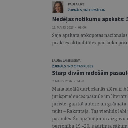
PAULA LIPE
ŽURNĀLS / INFORMĀCIJA
Nedēļas notikumu apskats: 5
11. MAIJS 2026 • 08:00
Šajā apskatā apkopotas nacionālās
prakses aktualitātes par laika posm
LAURA JAMBUŠEVA
ŽURNĀLS / NO CITAS PUSES
Starp divām radošām pasaul
7. MAIJS 2026 • 14:50
Mana ideālā darbošanās sfēra ir bū
jurisprudences pasaulē un literatū
juriste, gan kā autore un grāmatu 
teikt – Rakstītāja. Tas vienlīdz la
pasaulēs. Šo apzīmējumu aizguvu 
personību 19.–20. gadsimta sākuma 