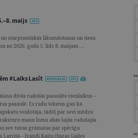
.–8. maijs
 un starptautiskās likumdošanas un tiesu
u no 2026. gada 5. līdz 8. maijam. ...
RA
ēm #LaiksLasīt
šana divās radošās pasaulēs vienlaikus –
ras pasaulē. Es radu tekstus gan kā
apskatu veidotāja, tādēļ par sevi mēdzu
bi raksturo manu lomu abās šajās radošajās
no sev tuvas grāmatas par spēcīgu
A
Latvijā – Ivandi Kaiju (Ingas Gailes