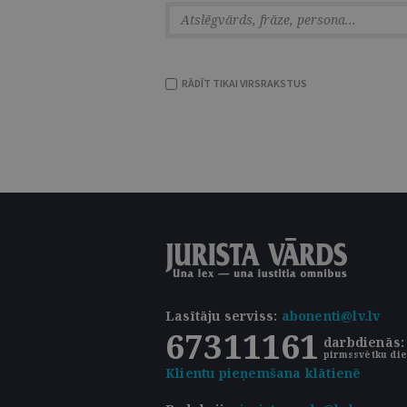
RĀDĪT TIKAI VIRSRAKSTUS
Lasītāju serviss
:
abonenti@lv.lv
67311161
darbdienās: 
pirmssvētku die
Klientu pieņemšana klātienē