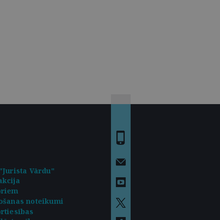
"Jurista Vārdu"
kcija
oriem
ošanas noteikumi
rtiesības