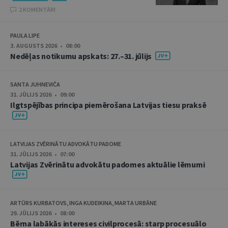
2 KOMENTĀRI
PAULA LIPE
3. AUGUSTS 2026 • 08:00
Nedēļas notikumu apskats: 27.–31. jūlijs
SANTA JUHNEVIČA
31. JŪLIJS 2026 • 09:00
Ilgtspējības principa piemērošana Latvijas tiesu praksē
LATVIJAS ZVĒRINĀTU ADVOKĀTU PADOME
31. JŪLIJS 2026 • 07:00
Latvijas Zvērinātu advokātu padomes aktuālie lēmumi
ARTŪRS KURBATOVS, INGA KUDEIKINA, MARTA URBĀNE
29. JŪLIJS 2026 • 08:00
Bērna labākās intereses civilprocesā: starp procesuālo