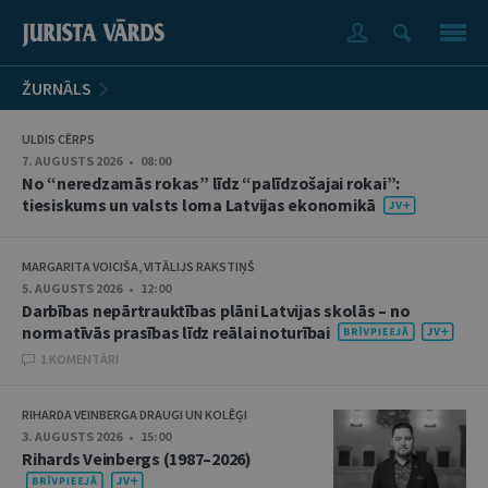
ŽURNĀLS
ULDIS CĒRPS
7. AUGUSTS 2026 • 08:00
No “neredzamās rokas” līdz “palīdzošajai rokai”:
tiesiskums un valsts loma Latvijas ekonomikā
MARGARITA VOICIŠA, VITĀLIJS RAKSTIŅŠ
5. AUGUSTS 2026 • 12:00
Darbības nepārtrauktības plāni Latvijas skolās – no
normatīvās prasības līdz reālai noturībai
1 KOMENTĀRI
RIHARDA VEINBERGA DRAUGI UN KOLĒĢI
3. AUGUSTS 2026 • 15:00
Rihards Veinbergs (1987–2026)