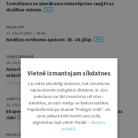
formālismu un pienākumu nekavējoties reaģēt uz
drošības riskiem
PAULA LIPE
27. JŪLIJS 2026 • 08:00
Nedēļas notikumu apskats: 20.–24. jūlijs
DĀVIDS ĒBERLIŅŠ
26. JŪLIJS 2026 • 08:00
Autortiesību subjekta un objekta juridiskie aspekti
Vietnē izmantojam sīkdatnes
mākslīgā intelekta kontekstā
2 KOMENTĀRI
Lai vietne pilnvērtīgi darbotos, tiek izmantotas
nepieciešamās (obligātās) sīkdatnes. Ar Jūsu
piekrišanu var tikt izmantotas vēl citas –
JURISTA VĀRDS
statistikas, sociālo mediju un funkcionalitātes.
22. JŪLIJS 2026 • 14:00
Papildinformācijai atveriet "Pielāgot izvēli". Jūs
Ekspertu saruna jūlijā: krimināltiesības un būvniecības
varat jebkurā brīdī mainīt savu izvēli,
riski
atgriežoties šajā vietnē. Plašāk –
sīkdatņu
politikā
.
PAULA LIPE