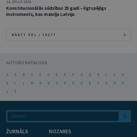
14. JŪLIJS 2026
Konstitucionālās sūdzības 25 gadi – ilgtspējīgs
instruments, kas mainīja Latviju
RĀDĪT VĒL /
19277
AUTORU KATALOGS
A
Ā
B
C
Č
D
E
Ē
F
G
Ģ
H
I
J
K
Ķ
L
Ļ
M
N
Ņ
O
P
R
S
Š
T
U
Ū
V
Z
Ž
ŽURNĀLS
NOZARES