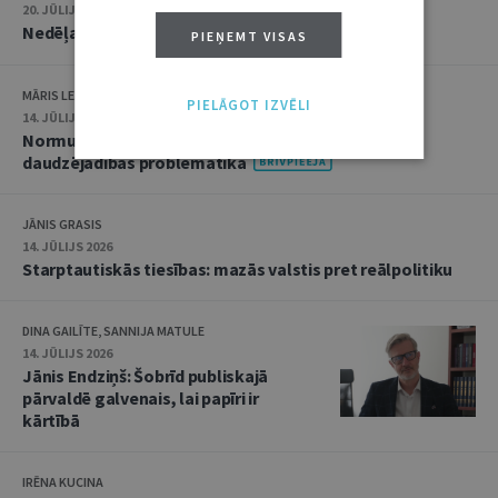
20. JŪLIJS 2026 • 16:05
Nedēļas notikumu apskats: 13.–17. jūlijs
PIEŅEMT VISAS
MĀRIS LEJA
PIELĀGOT IZVĒLI
14. JŪLIJS 2026
Normu konkurences un noziedzīgu nodarījumu
daudzējādības problemātika
JĀNIS GRASIS
14. JŪLIJS 2026
Starptautiskās tiesības: mazās valstis pret reālpolitiku
DINA GAILĪTE, SANNIJA MATULE
14. JŪLIJS 2026
Jānis Endziņš: Šobrīd publiskajā
pārvaldē galvenais, lai papīri ir
kārtībā
IRĒNA KUCINA