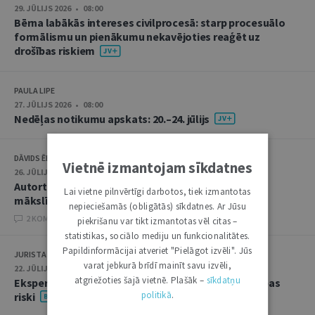
29. JŪLIJS 2026 • 08:00
Bērna labākās intereses civilprocesā: starp procesuālo
formālismu un pienākumu nekavējoties reaģēt uz
drošības riskiem
PAULA LIPE
27. JŪLIJS 2026 • 08:00
Nedēļas notikumu apskats: 20.–24. jūlijs
DĀVIDS ĒBERLIŅŠ
Vietnē izmantojam sīkdatnes
26. JŪLIJS 2026 • 08:00
Autortiesību subjekta un objekta juridiskie aspekti
Lai vietne pilnvērtīgi darbotos, tiek izmantotas
mākslīgā intelekta kontekstā
nepieciešamās (obligātās) sīkdatnes. Ar Jūsu
2 KOMENTĀRI
piekrišanu var tikt izmantotas vēl citas –
statistikas, sociālo mediju un funkcionalitātes.
Papildinformācijai atveriet "Pielāgot izvēli". Jūs
JURISTA VĀRDS
varat jebkurā brīdī mainīt savu izvēli,
22. JŪLIJS 2026 • 14:00
atgriežoties šajā vietnē. Plašāk –
sīkdatņu
Ekspertu saruna jūlijā: krimināltiesības un būvniecības
politikā
.
riski