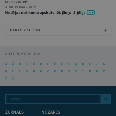
ULDIS KRASTIŅŠ
6. JŪLIJS 2026 • 09:23
Nedēļas notikumu apskats: 29. jūnijs–3. jūlijs
RĀDĪT VĒL /
99
AUTORU KATALOGS
A
Ā
B
C
Č
D
E
Ē
F
G
Ģ
H
I
J
K
Ķ
L
Ļ
M
N
Ņ
O
P
R
S
Š
T
U
Ū
V
Z
Ž
ŽURNĀLS
NOZARES