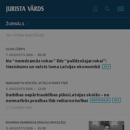
ŽURNĀLS
JV+ (TIKAI DIGITĀLIE)
ULDIS CĒRPS
7. AUGUSTS 2026 • 08:00
No “neredzamās rokas” līdz “palīdzošajai rokai”:
tiesiskums un valsts loma Latvijas ekonomikā
MARGARITA VOICIŠA, VITĀLIJS RAKSTIŅŠ
5. AUGUSTS 2026 • 12:00
Darbības nepārtrauktības plāni Latvijas skolās – no
normatīvās prasības līdz reālai noturībai
1 KOMENTĀRI
RIHARDA VEINBERGA DRAUGI UN KOLĒĢI
3. AUGUSTS 2026 • 15:00