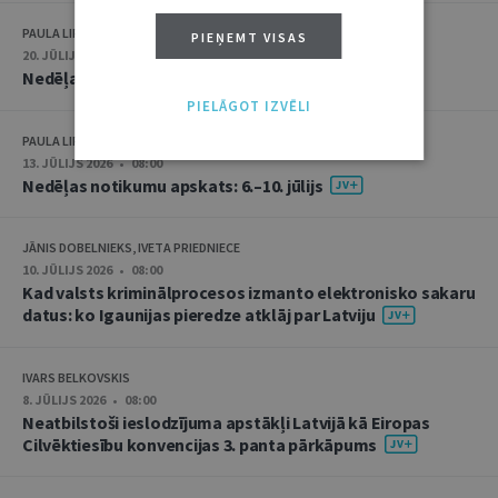
PAULA LIPE
PIEŅEMT VISAS
20. JŪLIJS 2026 • 16:05
Nedēļas notikumu apskats: 13.–17. jūlijs
PIELĀGOT IZVĒLI
PAULA LIPE
13. JŪLIJS 2026 • 08:00
Nedēļas notikumu apskats: 6.–10. jūlijs
JĀNIS DOBELNIEKS, IVETA PRIEDNIECE
10. JŪLIJS 2026 • 08:00
Kad valsts kriminālprocesos izmanto elektronisko sakaru
datus: ko Igaunijas pieredze atklāj par Latviju
IVARS BELKOVSKIS
8. JŪLIJS 2026 • 08:00
Neatbilstoši ieslodzījuma apstākļi Latvijā kā Eiropas
Cilvēktiesību konvencijas 3. panta pārkāpums