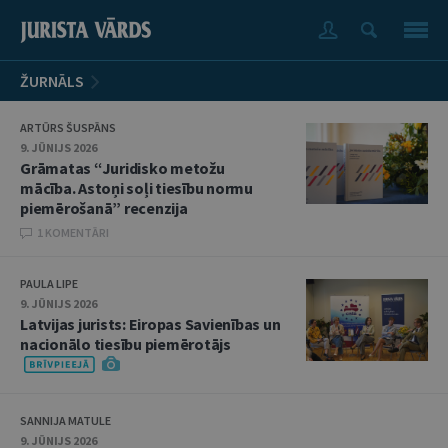
ŽURNĀLS
ARTŪRS ŠUSPĀNS
9. JŪNIJS 2026
Grāmatas “Juridisko metožu
mācība. Astoņi soļi tiesību normu
piemērošanā” recenzija
1 KOMENTĀRI
PAULA LIPE
9. JŪNIJS 2026
Latvijas jurists: Eiropas Savienības un
nacionālo tiesību piemērotājs
SANNIJA MATULE
9. JŪNIJS 2026