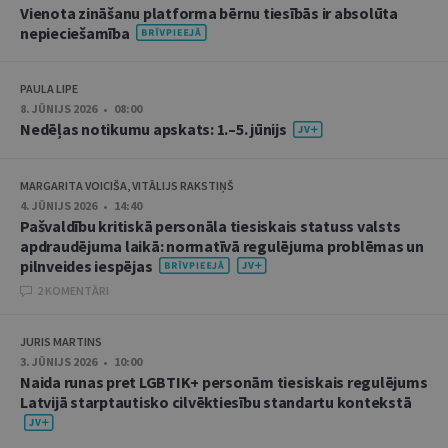
Vienota zināšanu platforma bērnu tiesībās ir absolūta
nepieciešamība
PAULA LIPE
8. JŪNIJS 2026 • 08:00
Nedēļas notikumu apskats: 1.–5. jūnijs
MARGARITA VOICIŠA, VITĀLIJS RAKSTIŅŠ
4. JŪNIJS 2026 • 14:40
Pašvaldību kritiskā personāla tiesiskais statuss valsts
apdraudējuma laikā: normatīvā regulējuma problēmas un
pilnveides iespējas
2 KOMENTĀRI
JURIS MARTINS
3. JŪNIJS 2026 • 10:00
Naida runas pret LGBTIK+ personām tiesiskais regulējums
Latvijā starptautisko cilvēktiesību standartu kontekstā