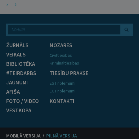
Z
Ž
ŽURNĀLS
NOZARES
VEIKALS
Civiltiesības
BIBLIOTĒKA
Krimināltiesības
#TEIRDARBS
TIESĪBU PRAKSE
JAUNUMI
EST nolēmumi
AFIŠA
ECT nolēmumi
FOTO / VIDEO
KONTAKTI
VĒSTKOPA
MOBILĀ VERSIJA /
PILNĀ VERSIJA