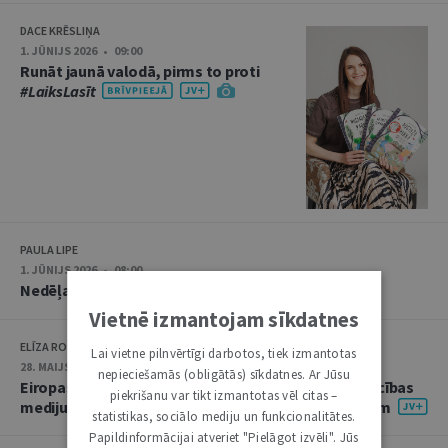
DACE KRĒSLIŅA
1. JŪNIJS 2026 • 09:00
Runāt jaunā valodā, pirms to proti
#LaiksLasīt
PAULA LIPE
1. JŪNIJS 2026 • 08:00
Nedēļas notikumu apskats: 25.–29. maijs
Vietnē izmantojam sīkdatnes
ELĪZA ROSHOFA
Lai vietne pilnvērtīgi darbotos, tiek izmantotas
28. MAIJS 2026 • 08:00
nepieciešamās (obligātās) sīkdatnes. Ar Jūsu
Eiropas Mediju brīvības akts un tā sniegtās priekšrocības
piekrišanu var tikt izmantotas vēl citas –
mediju sadarbībai ar lielajām tiešsaistes platformām
statistikas, sociālo mediju un funkcionalitātes.
Papildinformācijai atveriet "Pielāgot izvēli". Jūs