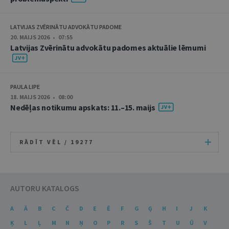
LATVIJAS ZVĒRINĀTU ADVOKĀTU PADOME
20. MAIJS 2026 • 07:55
Latvijas Zvērinātu advokātu padomes aktuālie lēmumi
PAULA LIPE
18. MAIJS 2026 • 08:00
Nedēļas notikumu apskats: 11.–15. maijs
RĀDĪT VĒL /
19277
AUTORU KATALOGS
A
Ā
B
C
Č
D
E
Ē
F
G
Ģ
H
I
J
K
Ķ
L
Ļ
M
N
Ņ
O
P
R
S
Š
T
U
Ū
V