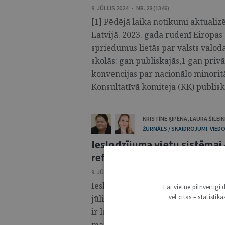
9. JŪLIJS 2024 • NR. 28 (1346)
[1] Pēdējā laika notikumi aktuali
Latvijā. 2023. gada rudenī Eiropas 
spriedumus lietās par valsts val
skolās: gan publiskajās,1 gan privā
konvencijas par nacionālo minorit
Konsultatīvā komiteja (KK) publisko
KRISTĪNE ĶIPĒNA
,
LAURA ŠILEIK
ŽURNĀLS / SKAIDROJUMI. VIEDO
Ieslodzījuma vietu sistēmai 
reformas
9. JŪLIJS 2024 • NR. 28 (1346)
Ieslodzījuma vietu pārvalde (turpm
Lai vietne pilnvērtīg
vēl citas – statisti
jūlijā, tātad 2024. gadā 8. jūlijā t
ir laika periods, kurā ir piedzīvo