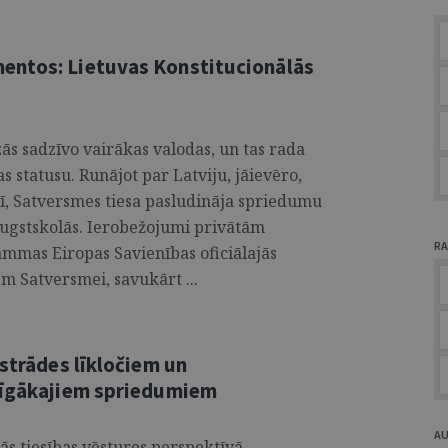
entos: Lietuvas Konstitucionālās
zās sadzīvo vairākas valodas, un tas rada
s statusu. Runājot par Latviju, jāievēro,
rī, Satversmes tiesa pasludināja spriedumu
 augstskolās. Ierobežojumi privātām
RA
ammas Eiropas Savienības oficiālajās
em Satversmei, savukārt ...
zstrādes līkločiem un
arīgākajiem spriedumiem
A
ās tiesības vēstures perspektīvā