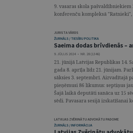
9. vasaras skola pašvaldībniekiem 2
konferenču kompleksā "Ratnieki", L
JURISTA VĀRDS
ŽURNĀLS / TIESĪBU POLITIKA
Saeima dodas brīvdienās – ar
9. JŪLIJS 2024 • NR. 28 (1346)
21. jūnijā Latvijas Republikas 14. S
gada 8. aprīļa līdz 21. jūnijam. Pa
sāksies 3. septembrī. Aizvadītajā 
pieņēmusi 86 likumus: septiņus ja
Šajā laikā deputāti sanāca uz 15 sē
sēdi. Pavasara sesijā izskatīšanai ko
LATVIJAS ZVĒRINĀTU ADVOKĀTU PADOME
ŽURNĀLS / INFORMĀCIJA
Latvijas Zvērinātu advokāt