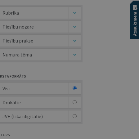
Rubrika
Tiesību nozare
Tiesību prakse
Numura tēma
KSTA FORMĀTS
Visi
Drukātie
JV+ (tikai digitālie)
UTORS