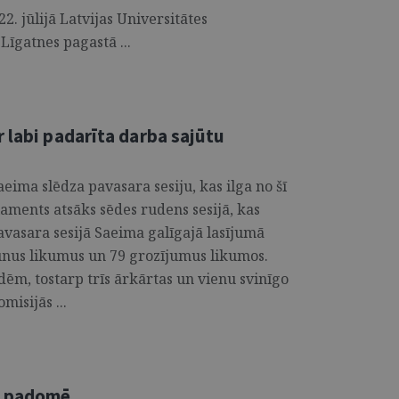
2. jūlijā Latvijas Universitātes
īgatnes pagastā ...
 labi padarīta darba sajūtu
aeima slēdza pavasara sesiju, kas ilga no šī
rlaments atsāks sēdes rudens sesijā, kas
pavasara sesijā Saeima galīgajā lasījumā
unus likumus un 79 grozījumus likumos.
dēm, tostarp trīs ārkārtas un vienu svinīgo
misijās ...
u padomē