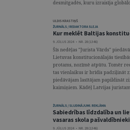
desmitgadēs, kuru izraisīja globā
ULDIS KRASTIŅŠ
ŽURNĀLS / REDAKTORA SLEJA
Kur meklēt Baltijas konstit
9. JŪLIJS 2024 • NR. 28 (1346)
Šīs nedēļas "Jurista Vārds" piedāv
Lietuvas konstitucionālajās tiesībās
protams, nozīmē atpūtu. Tomēr red
tas vienlaikus ir brīdis padziļināt
piedāvājam lasītājam papildināt 
kaimiņiem. Kādēļ Latvijas juristam l
ŽURNĀLS / SLUDINĀJUMI. REKLĀMA
Sabiedrības līdzdalība un lie
vasaras skola pašvaldībniek
9. JŪLIJS 2024 • NR. 28 (1346)