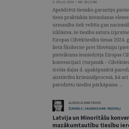
9. JŪLIJS 2024 • NR. 28 (1346)
Apsūdzētā tiesisko garantiju pietie
tiesu praktiskās īstenošanas elem
uzmanība tiek veltīta gan nacionāl
izklāstos, šo tiesību satura izpratn
Eiropas Cilvēktiesību tiesas 2024.
lietā Škoberne pret Slovēniju (piete
pieteikuma iesniedzēja Eiropas Ci
konvencijas1 (turpmāk – Cilvēkties
trešās daļas d. apakšpunktā paredz
aizstāvību kriminālprocesā, kā arī
paredzēto tiesību pārkāpums. ...
ALEKSEJS DIMITROVS
ŽURNĀLS / SKAIDROJUMI. VIEDOKĻI
Latvija un Minoritāšu konvenc
mazākumtautību tiesību ie