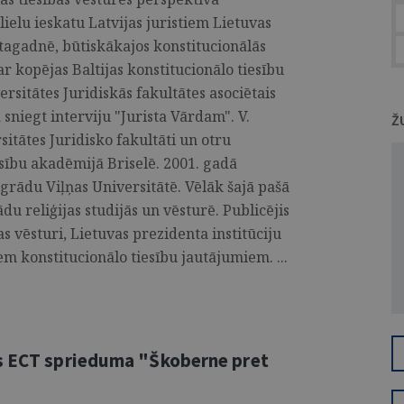
elielu ieskatu Latvijas juristiem Lietuvas
 tagadnē, būtiskākajos konstitucionālās
 kopējas Baltijas konstitucionālo tiesību
ersitātes Juridiskās fakultātes asociētais
 sniegt interviju "Jurista Vārdam". V.
Ž
rsitātes Juridisko fakultāti un otru
sību akadēmijā Briselē. 2001. gadā
 grādu Viļņas Universitātē. Vēlāk šajā pašā
du reliģijas studijās un vēsturē. Publicējis
s vēsturi, Lietuvas prezidenta institūciju
iem konstitucionālo tiesību jautājumiem. ...
as ECT sprieduma "Škoberne pret