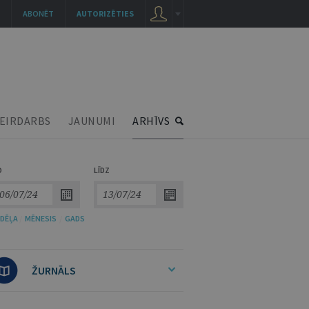
ABONĒT
AUTORIZĒTIES
EIRDARBS
JAUNUMI
ARHĪVS
O
LĪDZ
DĒĻA
/
MĒNESIS
/
GADS
ŽURNĀLS