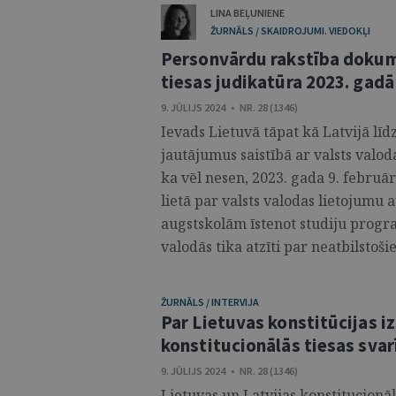
LINA BEĻUNIENE
ŽURNĀLS / SKAIDROJUMI. VIEDOKĻI
Personvārdu rakstība dokum
tiesas judikatūra 2023. gadā
9. JŪLIJS 2024 • NR. 28 (1346)
Ievads Lietuvā tāpat kā Latvijā līd
jautājumus saistībā ar valsts valoda
ka vēl nesen, 2023. gada 9. februā
lietā par valsts valodas lietojumu
augstskolām īstenot studiju progr
valodās tika atzīti par neatbilstoši
ŽURNĀLS / INTERVIJA
Par Lietuvas konstitūcijas i
konstitucionālās tiesas sv
9. JŪLIJS 2024 • NR. 28 (1346)
Lietuvas un Latvijas konstitucionāl