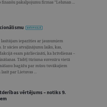
lo finanšu pakalpojumu firmas "Lehman ...
ucionālismu
ā lasītājam iepazīties ar jaunumiem
. Ir sācies atvaļinājumu laiks, kas,
akcijā esam pārliecināti, ka brīvdienas –
 zināšanas. Tādēļ tūrisma suvenīru vietā
zināšanu bagāžu par mūsu tuvākajiem
asīt par Lietuvas ...
tderības vērtējums – notiks 9.
iem