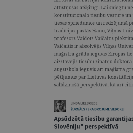
attīstījušās atšķirīgi. Lai sniegtu n
konstitucionālo tiesību vēsturē un
tiesas spriedumos un redzējumā par
tradīcijas pastāvēšanu, Viļņas Univ
profesors Vaidots Vaičaitis piekrita
Vaičaitis ir absolvējis Viļņas Unive
maģistra grādu ieguvis Eiropas tie
aizstāvējis tiesību zinātņu doktora
augstskolā ieguvis arī maģistra grā
pētījumus par Lietuvas konstitūcija
salīdzinošā perspektīvā, kā arī cit
LINDA LIELBRIEDE
ŽURNĀLS / SKAIDROJUMI. VIEDOKĻI
Apsūdzētā tiesību garantij
Slovēniju" perspektīvā