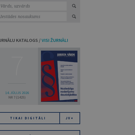
URNĀLU KATALOGS /
VISI ŽURNĀLI
7
14. JŪLIJS 2026
NR 7 (1425)
TIKAI DIGITĀLI
JV+