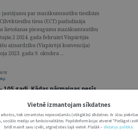
zē jautājumu par mazākumtautību tiesībām
Cilvēktiesību tiesa (ECT) pasludināja
odas lietošanas pieaugumu mazākumtautību
tajās.2 2024. gada februārī Vispārējās
āšu aizsardzību (Vispārējā konvencija)
ja 2023. gada 9. oktobra ...
ISTE
KĻI
– 105 gadi. Kādas pārmaiņas nesīs
Vietnē izmantojam sīkdatnes
āk – Pārvalde) tika dibināta 1919. gada 8.
i darbotos, tiek izmantotas nepieciešamās (obligātās) sīkdatnes. Ar Jūsu piekriša
kas, sociālo mediju un funkcionalitātes. Papildinformācijai atveriet "Pielāgot izvēl
ā svin 105. pastāvēšanas gadadienu. 105 gadi
brīdī mainīt savu izvēli, atgriežoties šajā vietnē. Plašāk –
sīkdatņu politikā
.
tas dažādas varas, reformas, nosaukumu