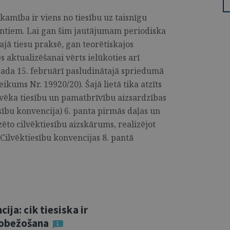
kamība ir viens no tiesību uz taisnīgu
entiem. Lai gan šim jautājumam periodiska
ajā tiesu praksē, gan teorētiskajos
es aktualizēšanai vērts ielūkoties arī
 gada 15. februārī pasludinātajā spriedumā
ikums Nr. 19920/20). Šajā lietā tika atzīts
lvēka tiesību un pamatbrīvību aizsardzības
ību konvencija) 6. panta pirmās daļas un
ēto cilvēktiesību aizskārums, realizējot
 Cilvēktiesību konvencijas 8. pantā
ija: cik tiesiska ir
robežošana
1