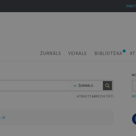
PIRKT
ŽURNĀLS
VEIKALS
BIBLIOTĒKA
#T
N
ŽURNĀLS
ATRASTI
14
REZULTĀTI
NE
4