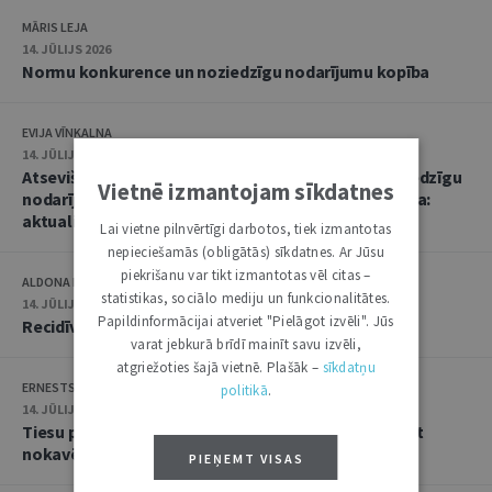
MĀRIS LEJA
14. JŪLIJS 2026
Normu konkurence un noziedzīgu nodarījumu kopība
EVIJA VĪNKALNA
14. JŪLIJS 2026
Atsevišķa (vienota) noziedzīga nodarījuma un noziedzīgu
Vietnē izmantojam sīkdatnes
nodarījumu kopības kvalifikācija un soda noteikšana:
aktualitātes praksē
Lai vietne pilnvērtīgi darbotos, tiek izmantotas
nepieciešamās (obligātās) sīkdatnes. Ar Jūsu
piekrišanu var tikt izmantotas vēl citas –
ALDONA KIPĀNE, EVIJA VĪNKALNA
statistikas, sociālo mediju un funkcionalitātes.
14. JŪLIJS 2026
Papildinformācijai atveriet "Pielāgot izvēli". Jūs
Recidīvs krimināltiesisko zinātņu skatījumā
varat jebkurā brīdī mainīt savu izvēli,
atgriežoties šajā vietnē. Plašāk –
sīkdatņu
ERNESTS GRABUSTS
politikā
.
14. JŪLIJS 2026
Tiesu prakse lietās par iestādes atteikumu atjaunot
nokavēto procesuālo termiņu
PIEŅEMT VISAS