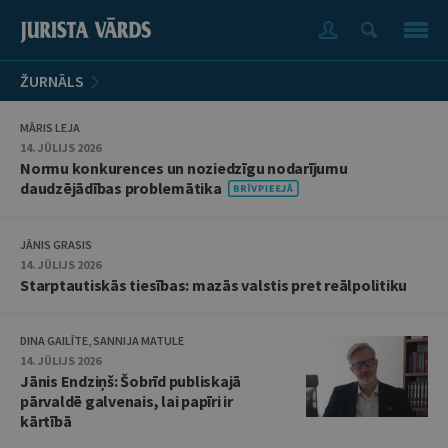
ŽURNĀLS
MĀRIS LEJA
14. JŪLIJS 2026
Normu konkurences un noziedzīgu nodarījumu
daudzējādības problemātika
JĀNIS GRASIS
14. JŪLIJS 2026
Starptautiskās tiesības: mazās valstis pret reālpolitiku
DINA GAILĪTE, SANNIJA MATULE
14. JŪLIJS 2026
Jānis Endziņš: Šobrīd publiskajā
pārvaldē galvenais, lai papīri ir
kārtībā