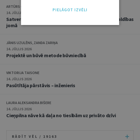
ARTŪRS CAICS, RĒZIJA GAUJERE
PIELĀGOT IZVĒLI
14. JŪLIJS 2026
Satversmes tiesas jaunākā judikatūra trokšņa pārvaldības
jomā
JĀNIS UZULĒNS, ZANDA ZARIŅA
14. JŪLIJS 2026
Projektē un būvē metode būvniecībā
VIKTORIJA TAISONE
14. JŪLIJS 2026
Pasūtītāja pārstāvis – inženieris
LAURA ALEKSANDRA BIŠERE
14. JŪLIJS 2026
Cieņpilna nāve kā daļa no tiesībām uz privāto dzīvi
RĀDĪT VĒL /
19163