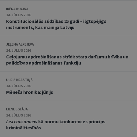
IRĒNA KUCINA
14. JŪLIJS 2026
Konstitucionālās sūdzības 25 gadi – ilgtspējīgs
instruments, kas mainīja Latviju
JEĻENA ALFEJEVA
14. JŪLIJS 2026
Ceļojumu apdrošināšanas strīdi: starp darījumu brīvību un
palīdzības apdrošināšanas funkciju
ULDIS KRASTIŅŠ
14. JŪLIJS 2026
Mēneša hronika: jūnijs
LIENE EGLĀJA
14. JŪLIJS 2026
Lex consumens
kā normu konkurences princips
krimināltiesībās