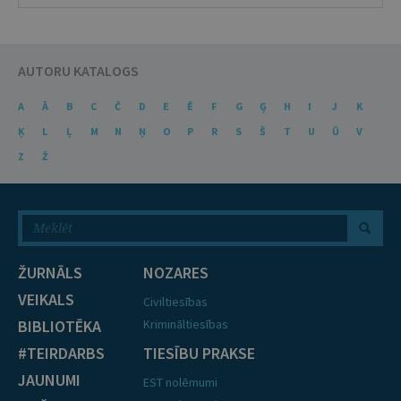
AUTORU KATALOGS
A
Ā
B
C
Č
D
E
Ē
F
G
Ģ
H
I
J
K
Ķ
L
Ļ
M
N
Ņ
O
P
R
S
Š
T
U
Ū
V
Z
Ž
ŽURNĀLS
NOZARES
VEIKALS
Civiltiesības
BIBLIOTĒKA
Krimināltiesības
#TEIRDARBS
TIESĪBU PRAKSE
JAUNUMI
EST nolēmumi