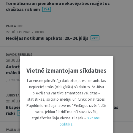
formālismu un pienākumu nekavējoties reaģēt uz
drošības riskiem
PAULA LIPE
27. JŪLIJS 2026 • 08:00
Nedēļas notikumu apskats: 20.–24. jūlijs
DĀVIDS ĒBERLIŅŠ
26. JŪLIJS 2026 • 08:00
Autortiesību subjekta un objekta juridiskie aspekti
Vietnē izmantojam sīkdatnes
mākslīgā intelekta kontekstā
2 KOMENTĀRI
Lai vietne pilnvērtīgi darbotos, tiek izmantotas
nepieciešamās (obligātās) sīkdatnes. Ar Jūsu
piekrišanu var tikt izmantotas vēl citas –
JURISTA VĀRDS
statistikas, sociālo mediju un funkcionalitātes.
22. JŪLIJS 2026 • 14:00
Papildinformācijai atveriet "Pielāgot izvēli". Jūs
Ekspertu saruna jūlijā: krimināltiesības un būvniecības
varat jebkurā brīdī mainīt savu izvēli,
riski
atgriežoties šajā vietnē. Plašāk –
sīkdatņu
politikā
.
PAULA LIPE