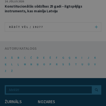
14. JŪLIJS 2026
Konstitucionālās sūdzības 25 gadi – ilgtspējīgs
instruments, kas mainīja Latviju
RĀDĪT VĒL /
19277
AUTORU KATALOGS
A
Ā
B
C
Č
D
E
Ē
F
G
Ģ
H
I
J
K
Ķ
L
Ļ
M
N
Ņ
O
P
R
S
Š
T
U
Ū
V
Z
Ž
ŽURNĀLS
NOZARES