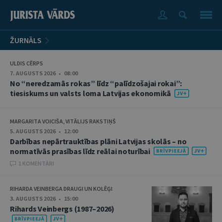
ŽURNĀLS
ULDIS CĒRPS
7. AUGUSTS 2026 • 08:00
No “neredzamās rokas” līdz “palīdzošajai rokai”:
tiesiskums un valsts loma Latvijas ekonomikā
MARGARITA VOICIŠA, VITĀLIJS RAKSTIŅŠ
5. AUGUSTS 2026 • 12:00
Darbības nepārtrauktības plāni Latvijas skolās – no
normatīvās prasības līdz reālai noturībai
1 KOMENTĀRI
RIHARDA VEINBERGA DRAUGI UN KOLĒĢI
3. AUGUSTS 2026 • 15:00
Rihards Veinbergs (1987–2026)