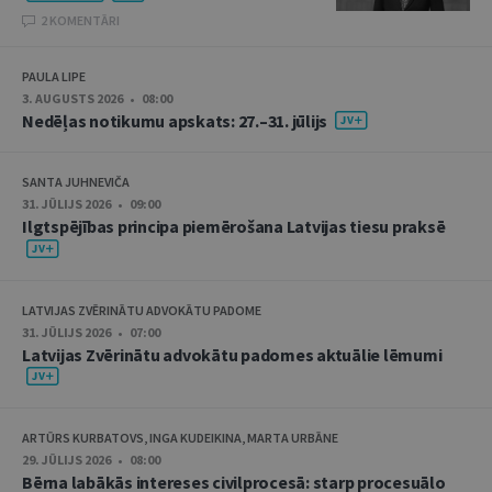
2 KOMENTĀRI
PAULA LIPE
3. AUGUSTS 2026 • 08:00
Nedēļas notikumu apskats: 27.–31. jūlijs
SANTA JUHNEVIČA
31. JŪLIJS 2026 • 09:00
Ilgtspējības principa piemērošana Latvijas tiesu praksē
LATVIJAS ZVĒRINĀTU ADVOKĀTU PADOME
31. JŪLIJS 2026 • 07:00
Latvijas Zvērinātu advokātu padomes aktuālie lēmumi
ARTŪRS KURBATOVS, INGA KUDEIKINA, MARTA URBĀNE
29. JŪLIJS 2026 • 08:00
Bērna labākās intereses civilprocesā: starp procesuālo