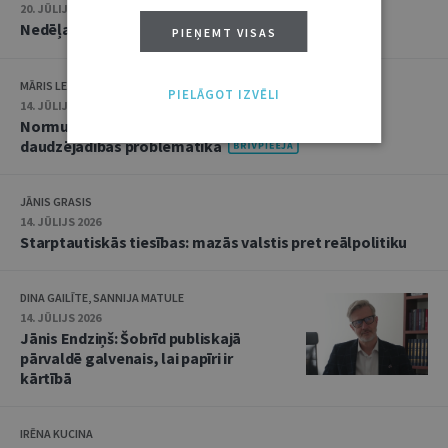
20. JŪLIJS 2026 • 16:05
Nedēļas notikumu apskats: 13.–17. jūlijs
PIEŅEMT VISAS
MĀRIS LEJA
PIELĀGOT IZVĒLI
14. JŪLIJS 2026
Normu konkurences un noziedzīgu nodarījumu
daudzējādības problemātika
JĀNIS GRASIS
14. JŪLIJS 2026
Starptautiskās tiesības: mazās valstis pret reālpolitiku
DINA GAILĪTE, SANNIJA MATULE
14. JŪLIJS 2026
Jānis Endziņš: Šobrīd publiskajā
pārvaldē galvenais, lai papīri ir
kārtībā
IRĒNA KUCINA