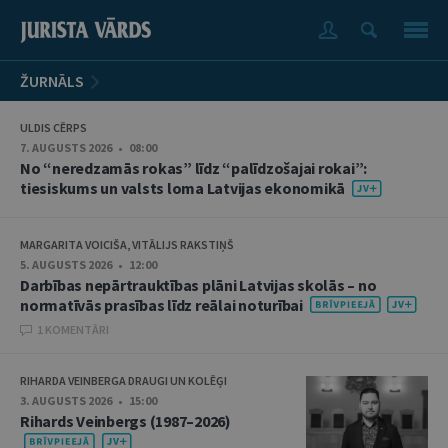
ŽURNĀLS
ULDIS CĒRPS
7. AUGUSTS 2026 • 08:00
No “neredzamās rokas” līdz “palīdzošajai rokai”:
tiesiskums un valsts loma Latvijas ekonomikā
MARGARITA VOICIŠA, VITĀLIJS RAKSTIŅŠ
5. AUGUSTS 2026 • 12:00
Darbības nepārtrauktības plāni Latvijas skolās – no
normatīvās prasības līdz reālai noturībai
1 KOMENTĀRI
RIHARDA VEINBERGA DRAUGI UN KOLĒĢI
3. AUGUSTS 2026 • 15:00
Rihards Veinbergs (1987–2026)