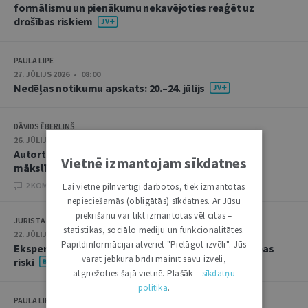
formālismu un pienākumu nekavējoties reaģēt uz
drošības riskiem
PAULA LIPE
27. JŪLIJS 2026 • 08:00
Nedēļas notikumu apskats: 20.–24. jūlijs
DĀVIDS ĒBERLIŅŠ
26. JŪLIJS 2026 • 08:00
Autortiesību subjekta un objekta juridiskie aspekti
Vietnē izmantojam sīkdatnes
mākslīgā intelekta kontekstā
2 KOMENTĀRI
Lai vietne pilnvērtīgi darbotos, tiek izmantotas
nepieciešamās (obligātās) sīkdatnes. Ar Jūsu
piekrišanu var tikt izmantotas vēl citas –
JURISTA VĀRDS
statistikas, sociālo mediju un funkcionalitātes.
22. JŪLIJS 2026 • 14:00
Papildinformācijai atveriet "Pielāgot izvēli". Jūs
Ekspertu saruna jūlijā: krimināltiesības un būvniecības
varat jebkurā brīdī mainīt savu izvēli,
riski
atgriežoties šajā vietnē. Plašāk –
sīkdatņu
politikā
.
PAULA LIPE