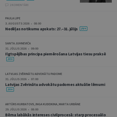
2 KOMENTĀRI
PAULA LIPE
3. AUGUSTS 2026 • 08:00
Nedēļas notikumu apskats: 27.–31. jūlijs
SANTA JUHNEVIČA
31. JŪLIJS 2026 • 09:00
Ilgtspējības principa piemērošana Latvijas tiesu praksē
LATVIJAS ZVĒRINĀTU ADVOKĀTU PADOME
31. JŪLIJS 2026 • 07:00
Latvijas Zvērinātu advokātu padomes aktuālie lēmumi
ARTŪRS KURBATOVS, INGA KUDEIKINA, MARTA URBĀNE
29. JŪLIJS 2026 • 08:00
Bērna labākās intereses civilprocesā: starp procesuālo