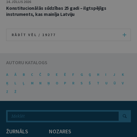
14. JŪLIJS 2026
Konstitucionālās sūdzības 25 gadi – ilgtspējīgs
instruments, kas mainīja Latviju
RĀDĪT VĒL /
19277
AUTORU KATALOGS
A
Ā
B
C
Č
D
E
Ē
F
G
Ģ
H
I
J
K
Ķ
L
Ļ
M
N
Ņ
O
P
R
S
Š
T
U
Ū
V
Z
Ž
ŽURNĀLS
NOZARES