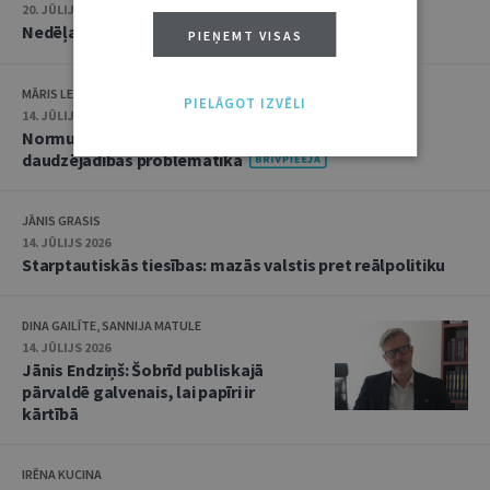
20. JŪLIJS 2026 • 16:05
Nedēļas notikumu apskats: 13.–17. jūlijs
PIEŅEMT VISAS
MĀRIS LEJA
PIELĀGOT IZVĒLI
14. JŪLIJS 2026
Normu konkurences un noziedzīgu nodarījumu
daudzējādības problemātika
JĀNIS GRASIS
14. JŪLIJS 2026
Starptautiskās tiesības: mazās valstis pret reālpolitiku
DINA GAILĪTE, SANNIJA MATULE
14. JŪLIJS 2026
Jānis Endziņš: Šobrīd publiskajā
pārvaldē galvenais, lai papīri ir
kārtībā
IRĒNA KUCINA