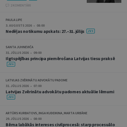
2 KOMENTĀRI
PAULA LIPE
3. AUGUSTS 2026 • 08:00
Nedēļas notikumu apskats: 27.–31. jūlijs
SANTA JUHNEVIČA
31. JŪLIJS 2026 • 09:00
Ilgtspējības principa piemērošana Latvijas tiesu praksē
LATVIJAS ZVĒRINĀTU ADVOKĀTU PADOME
31. JŪLIJS 2026 • 07:00
Latvijas Zvērinātu advokātu padomes aktuālie lēmumi
ARTŪRS KURBATOVS, INGA KUDEIKINA, MARTA URBĀNE
29. JŪLIJS 2026 • 08:00
Bērna labākās intereses civilprocesā: starp procesuālo