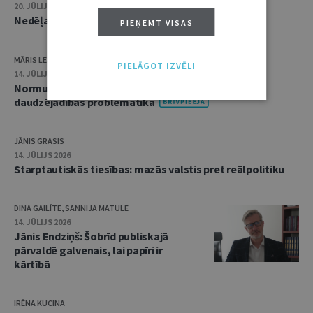
20. JŪLIJS 2026 • 16:05
Nedēļas notikumu apskats: 13.–17. jūlijs
PIEŅEMT VISAS
MĀRIS LEJA
PIELĀGOT IZVĒLI
14. JŪLIJS 2026
Normu konkurences un noziedzīgu nodarījumu
daudzējādības problemātika
JĀNIS GRASIS
14. JŪLIJS 2026
Starptautiskās tiesības: mazās valstis pret reālpolitiku
DINA GAILĪTE, SANNIJA MATULE
14. JŪLIJS 2026
Jānis Endziņš: Šobrīd publiskajā
pārvaldē galvenais, lai papīri ir
kārtībā
IRĒNA KUCINA