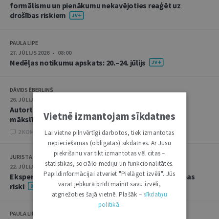
formālismu un pienākumu nekavējoties reaģēt uz
drošības riskiem
PAULA LIPE
27. JŪLIJS 2026 • 08:00
Nedēļas notikumu apskats: 20.–24. jūlijs
DĀVIDS ĒBERLIŅŠ
26. JŪLIJS 2026 • 08:00
Autortiesību subjekta un objekta juridiskie aspekti
Vietnē izmantojam sīkdatnes
mākslīgā intelekta kontekstā
2 KOMENTĀRI
Lai vietne pilnvērtīgi darbotos, tiek izmantotas
nepieciešamās (obligātās) sīkdatnes. Ar Jūsu
piekrišanu var tikt izmantotas vēl citas –
JURISTA VĀRDS
statistikas, sociālo mediju un funkcionalitātes.
22. JŪLIJS 2026 • 14:00
Papildinformācijai atveriet "Pielāgot izvēli". Jūs
Ekspertu saruna jūlijā: krimināltiesības un būvniecības
varat jebkurā brīdī mainīt savu izvēli,
riski
atgriežoties šajā vietnē. Plašāk –
sīkdatņu
politikā
.
PAULA LIPE