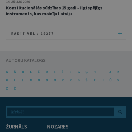
14. JŪLIJS 2026
Konstitucionālās sūdzības 25 gadi – ilgtspējīgs
instruments, kas mainīja Latviju
RĀDĪT VĒL /
19277
AUTORU KATALOGS
A
Ā
B
C
Č
D
E
Ē
F
G
Ģ
H
I
J
K
Ķ
L
Ļ
M
N
Ņ
O
P
R
S
Š
T
U
Ū
V
Z
Ž
ŽURNĀLS
NOZARES