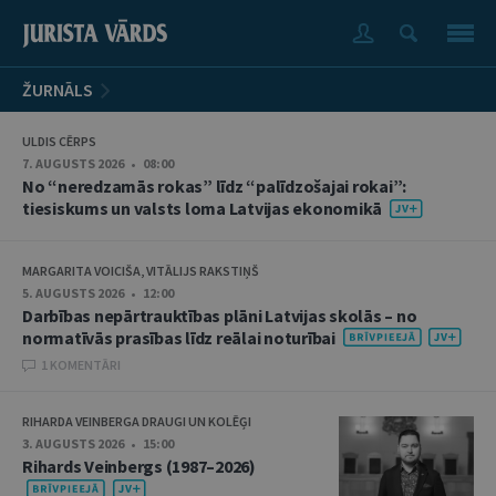
ŽURNĀLS
ULDIS CĒRPS
7. AUGUSTS 2026 • 08:00
No “neredzamās rokas” līdz “palīdzošajai rokai”:
tiesiskums un valsts loma Latvijas ekonomikā
MARGARITA VOICIŠA, VITĀLIJS RAKSTIŅŠ
5. AUGUSTS 2026 • 12:00
Darbības nepārtrauktības plāni Latvijas skolās – no
normatīvās prasības līdz reālai noturībai
1 KOMENTĀRI
RIHARDA VEINBERGA DRAUGI UN KOLĒĢI
3. AUGUSTS 2026 • 15:00
Rihards Veinbergs (1987–2026)