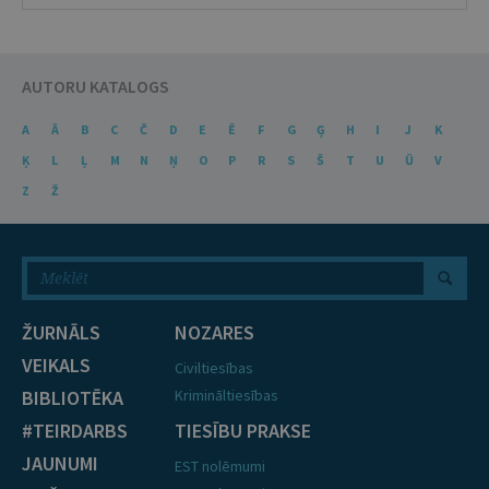
AUTORU KATALOGS
A
Ā
B
C
Č
D
E
Ē
F
G
Ģ
H
I
J
K
Ķ
L
Ļ
M
N
Ņ
O
P
R
S
Š
T
U
Ū
V
Z
Ž
ŽURNĀLS
NOZARES
VEIKALS
Civiltiesības
BIBLIOTĒKA
Krimināltiesības
#TEIRDARBS
TIESĪBU PRAKSE
JAUNUMI
EST nolēmumi