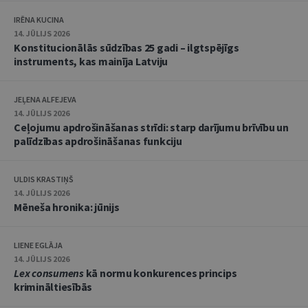
IRĒNA KUCINA
14. JŪLIJS 2026
Konstitucionālās sūdzības 25 gadi – ilgtspējīgs
instruments, kas mainīja Latviju
JEĻENA ALFEJEVA
14. JŪLIJS 2026
Ceļojumu apdrošināšanas strīdi: starp darījumu brīvību un
palīdzības apdrošināšanas funkciju
ULDIS KRASTIŅŠ
14. JŪLIJS 2026
Mēneša hronika: jūnijs
LIENE EGLĀJA
14. JŪLIJS 2026
Lex consumens
kā normu konkurences princips
krimināltiesībās