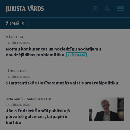
ŽURNĀLS
MĀRIS LEJA
14. JŪLIJS 2026
Normu konkurences un noziedzīgu nodarījumu
daudzējādības problemātika
JĀNIS GRASIS
14. JŪLIJS 2026
Starptautiskās tiesības: mazās valstis pret reālpolitiku
DINA GAILĪTE, SANNIJA MATULE
14. JŪLIJS 2026
Jānis Endziņš: Šobrīd publiskajā
pārvaldē galvenais, lai papīri ir
kārtībā