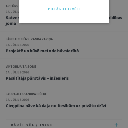
ARTŪRS CAICS, RĒZIJA GAUJERE
PIELĀGOT IZVĒLI
14. JŪLIJS 2026
Satversmes tiesas jaunākā judikatūra trokšņa pārvaldības
jomā
JĀNIS UZULĒNS, ZANDA ZARIŅA
14. JŪLIJS 2026
Projektē un būvē metode būvniecībā
VIKTORIJA TAISONE
14. JŪLIJS 2026
Pasūtītāja pārstāvis – inženieris
LAURA ALEKSANDRA BIŠERE
14. JŪLIJS 2026
Cieņpilna nāve kā daļa no tiesībām uz privāto dzīvi
RĀDĪT VĒL /
19163