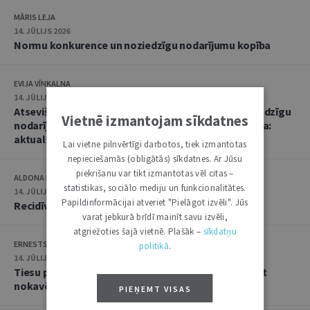
MĀRIS LEJA
14. JŪLIJS 2026
Normu konkurence un noziedzīgu nodarījumu kopība
EVIJA VĪNKALNA
14. JŪLIJS 2026
Atsevišķa (vienota) noziedzīga nodarījuma un noziedzīgu
Vietnē izmantojam sīkdatnes
nodarījumu kopības kvalifikācija un soda noteikšana:
aktualitātes praksē
Lai vietne pilnvērtīgi darbotos, tiek izmantotas
nepieciešamās (obligātās) sīkdatnes. Ar Jūsu
piekrišanu var tikt izmantotas vēl citas –
ALDONA KIPĀNE, EVIJA VĪNKALNA
statistikas, sociālo mediju un funkcionalitātes.
14. JŪLIJS 2026
Papildinformācijai atveriet "Pielāgot izvēli". Jūs
Recidīvs krimināltiesisko zinātņu skatījumā
varat jebkurā brīdī mainīt savu izvēli,
atgriežoties šajā vietnē. Plašāk –
sīkdatņu
ERNESTS GRABUSTS
politikā
.
14. JŪLIJS 2026
Tiesu prakse lietās par iestādes atteikumu atjaunot
nokavēto procesuālo termiņu
PIEŅEMT VISAS