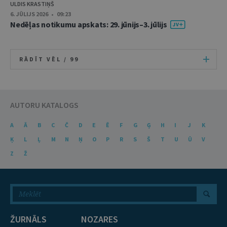
ULDIS KRASTIŅŠ
6. JŪLIJS 2026 • 09:23
Nedēļas notikumu apskats: 29. jūnijs–3. jūlijs
RĀDĪT VĒL /
99
AUTORU KATALOGS
A
Ā
B
C
Č
D
E
Ē
F
G
Ģ
H
I
J
K
Ķ
L
Ļ
M
N
Ņ
O
P
R
S
Š
T
U
Ū
V
Z
Ž
ŽURNĀLS
NOZARES