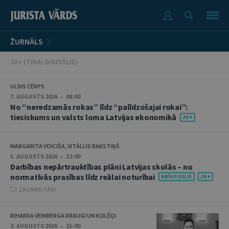
ŽURNĀLS
JV+ (TIKAI DIGITĀLIE)
ULDIS CĒRPS
7. AUGUSTS 2026 • 08:00
No “neredzamās rokas” līdz “palīdzošajai rokai”:
tiesiskums un valsts loma Latvijas ekonomikā
MARGARITA VOICIŠA, VITĀLIJS RAKSTIŅŠ
5. AUGUSTS 2026 • 12:00
Darbības nepārtrauktības plāni Latvijas skolās – no
normatīvās prasības līdz reālai noturībai
1 KOMENTĀRI
RIHARDA VEINBERGA DRAUGI UN KOLĒĢI
3. AUGUSTS 2026 • 15:00