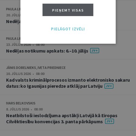
PAULA LIPE
PIEŅEMT VISAS
20. JŪLIJS 2026 • 16:05
Nedēļas notikumu apskats: 13.–17. jūlijs
PIELĀGOT IZVĒLI
PAULA LIPE
13. JŪLIJS 2026 • 08:00
Nedēļas notikumu apskats: 6.–10. jūlijs
JĀNIS DOBELNIEKS, IVETA PRIEDNIECE
10. JŪLIJS 2026 • 08:00
Kad valsts kriminālprocesos izmanto elektronisko sakaru
datus: ko Igaunijas pieredze atklāj par Latviju
IVARS BELKOVSKIS
8. JŪLIJS 2026 • 08:00
Neatbilstoši ieslodzījuma apstākļi Latvijā kā Eiropas
Cilvēktiesību konvencijas 3. panta pārkāpums