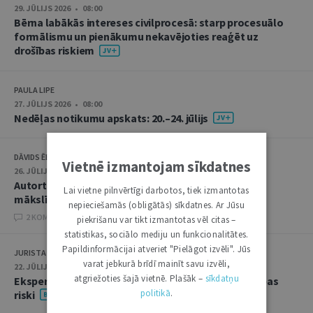
29. JŪLIJS 2026 • 08:00
Bērna labākās intereses civilprocesā: starp procesuālo
formālismu un pienākumu nekavējoties reaģēt uz
drošības riskiem
PAULA LIPE
27. JŪLIJS 2026 • 08:00
Nedēļas notikumu apskats: 20.–24. jūlijs
DĀVIDS ĒBERLIŅŠ
Vietnē izmantojam sīkdatnes
26. JŪLIJS 2026 • 08:00
Autortiesību subjekta un objekta juridiskie aspekti
Lai vietne pilnvērtīgi darbotos, tiek izmantotas
mākslīgā intelekta kontekstā
nepieciešamās (obligātās) sīkdatnes. Ar Jūsu
2 KOMENTĀRI
piekrišanu var tikt izmantotas vēl citas –
statistikas, sociālo mediju un funkcionalitātes.
Papildinformācijai atveriet "Pielāgot izvēli". Jūs
JURISTA VĀRDS
varat jebkurā brīdī mainīt savu izvēli,
22. JŪLIJS 2026 • 14:00
atgriežoties šajā vietnē. Plašāk –
sīkdatņu
Ekspertu saruna jūlijā: krimināltiesības un būvniecības
politikā
.
riski