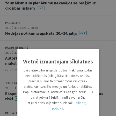
formālismu un pienākumu nekavējoties reaģēt uz
drošības riskiem
PAULA LIPE
27. JŪLIJS 2026 • 08:00
Nedēļas notikumu apskats: 20.–24. jūlijs
DĀVIDS ĒBERLIŅŠ
26. JŪLIJS 2026 • 08:00
Autortiesību subjekta un objekta juridiskie aspekti
Vietnē izmantojam sīkdatnes
mākslīgā intelekta kontekstā
2 KOMENTĀRI
Lai vietne pilnvērtīgi darbotos, tiek izmantotas
nepieciešamās (obligātās) sīkdatnes. Ar Jūsu
piekrišanu var tikt izmantotas vēl citas –
JURISTA VĀRDS
statistikas, sociālo mediju un funkcionalitātes.
22. JŪLIJS 2026 • 14:00
Papildinformācijai atveriet "Pielāgot izvēli". Jūs
Ekspertu saruna jūlijā: krimināltiesības un būvniecības
varat jebkurā brīdī mainīt savu izvēli,
riski
atgriežoties šajā vietnē. Plašāk –
sīkdatņu
politikā
.
PAULA LIPE