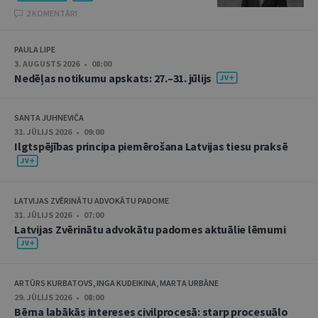
2 KOMENTĀRI
PAULA LIPE
3. AUGUSTS 2026 • 08:00
Nedēļas notikumu apskats: 27.–31. jūlijs
SANTA JUHNEVIČA
31. JŪLIJS 2026 • 09:00
Ilgtspējības principa piemērošana Latvijas tiesu praksē
LATVIJAS ZVĒRINĀTU ADVOKĀTU PADOME
31. JŪLIJS 2026 • 07:00
Latvijas Zvērinātu advokātu padomes aktuālie lēmumi
ARTŪRS KURBATOVS, INGA KUDEIKINA, MARTA URBĀNE
29. JŪLIJS 2026 • 08:00
Bērna labākās intereses civilprocesā: starp procesuālo