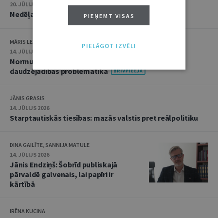
20. JŪLIJS 2026 • 16:05
Nedēļas notikumu apskats: 13.–17. jūlijs
PIEŅEMT VISAS
MĀRIS LEJA
PIELĀGOT IZVĒLI
14. JŪLIJS 2026
Normu konkurences un noziedzīgu nodarījumu
daudzējādības problemātika
JĀNIS GRASIS
14. JŪLIJS 2026
Starptautiskās tiesības: mazās valstis pret reālpolitiku
DINA GAILĪTE, SANNIJA MATULE
14. JŪLIJS 2026
Jānis Endziņš: Šobrīd publiskajā
pārvaldē galvenais, lai papīri ir
kārtībā
IRĒNA KUCINA