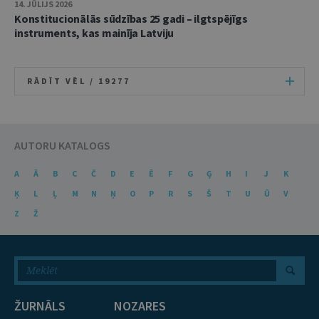
14. JŪLIJS 2026
Konstitucionālās sūdzības 25 gadi – ilgtspējīgs
instruments, kas mainīja Latviju
RĀDĪT VĒL /
19277
AUTORU KATALOGS
A
Ā
B
C
Č
D
E
Ē
F
G
Ģ
H
I
J
K
Ķ
L
Ļ
M
N
Ņ
O
P
R
S
Š
T
U
Ū
V
Z
Ž
ŽURNĀLS
NOZARES