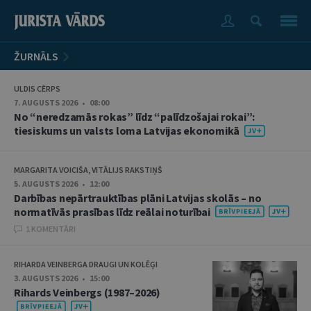
ŽURNĀLS
ULDIS CĒRPS
7. AUGUSTS 2026 • 08:00
No “neredzamās rokas” līdz “palīdzošajai rokai”:
tiesiskums un valsts loma Latvijas ekonomikā
MARGARITA VOICIŠA, VITĀLIJS RAKSTIŅŠ
5. AUGUSTS 2026 • 12:00
Darbības nepārtrauktības plāni Latvijas skolās – no
normatīvās prasības līdz reālai noturībai
1 KOMENTĀRI
RIHARDA VEINBERGA DRAUGI UN KOLĒĢI
3. AUGUSTS 2026 • 15:00
Rihards Veinbergs (1987–2026)