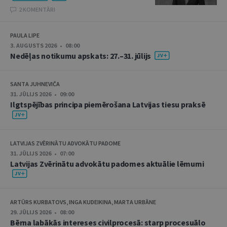
2 KOMENTĀRI
PAULA LIPE
3. AUGUSTS 2026 • 08:00
Nedēļas notikumu apskats: 27.–31. jūlijs
SANTA JUHNEVIČA
31. JŪLIJS 2026 • 09:00
Ilgtspējības principa piemērošana Latvijas tiesu praksē
LATVIJAS ZVĒRINĀTU ADVOKĀTU PADOME
31. JŪLIJS 2026 • 07:00
Latvijas Zvērinātu advokātu padomes aktuālie lēmumi
ARTŪRS KURBATOVS, INGA KUDEIKINA, MARTA URBĀNE
29. JŪLIJS 2026 • 08:00
Bērna labākās intereses civilprocesā: starp procesuālo