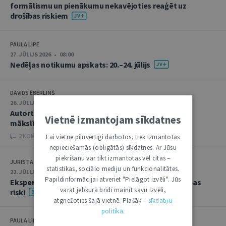
formālismu un pienākumu nekavējoties reaģēt uz
drošības riskiem
PAULA LIPE
27. JŪLIJS 2026 • 08:00
Nedēļas notikumu apskats: 20.–24. jūlijs
DĀVIDS ĒBERLIŅŠ
26. JŪLIJS 2026 • 08:00
Autortiesību subjekta un objekta juridiskie aspekti
Vietnē izmantojam sīkdatnes
mākslīgā intelekta kontekstā
2 KOMENTĀRI
Lai vietne pilnvērtīgi darbotos, tiek izmantotas
nepieciešamās (obligātās) sīkdatnes. Ar Jūsu
piekrišanu var tikt izmantotas vēl citas –
JURISTA VĀRDS
statistikas, sociālo mediju un funkcionalitātes.
22. JŪLIJS 2026 • 14:00
Papildinformācijai atveriet "Pielāgot izvēli". Jūs
Ekspertu saruna jūlijā: krimināltiesības un būvniecības
varat jebkurā brīdī mainīt savu izvēli,
riski
atgriežoties šajā vietnē. Plašāk –
sīkdatņu
politikā
.
PAULA LIPE