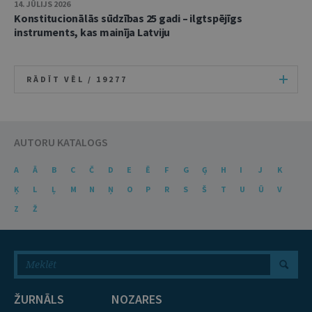
14. JŪLIJS 2026
Konstitucionālās sūdzības 25 gadi – ilgtspējīgs
instruments, kas mainīja Latviju
RĀDĪT VĒL /
19277
AUTORU KATALOGS
A
Ā
B
C
Č
D
E
Ē
F
G
Ģ
H
I
J
K
Ķ
L
Ļ
M
N
Ņ
O
P
R
S
Š
T
U
Ū
V
Z
Ž
ŽURNĀLS
NOZARES