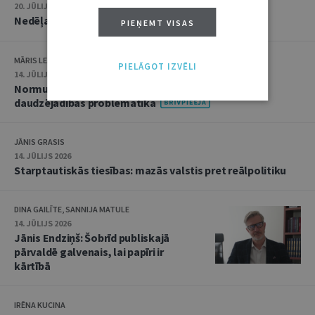
20. JŪLIJS 2026 • 16:05
Nedēļas notikumu apskats: 13.–17. jūlijs
PIEŅEMT VISAS
MĀRIS LEJA
PIELĀGOT IZVĒLI
14. JŪLIJS 2026
Normu konkurences un noziedzīgu nodarījumu
daudzējādības problemātika
JĀNIS GRASIS
14. JŪLIJS 2026
Starptautiskās tiesības: mazās valstis pret reālpolitiku
DINA GAILĪTE, SANNIJA MATULE
14. JŪLIJS 2026
Jānis Endziņš: Šobrīd publiskajā
pārvaldē galvenais, lai papīri ir
kārtībā
IRĒNA KUCINA