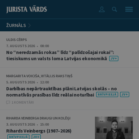
ŽURNĀLS
ULDIS CĒRPS
7. AUGUSTS 2026 • 08:00
No “neredzamās rokas” līdz “palīdzošajai rokai”:
tiesiskums un valsts loma Latvijas ekonomikā
MARGARITA VOICIŠA, VITĀLIJS RAKSTIŅŠ
5. AUGUSTS 2026 • 12:00
Darbības nepārtrauktības plāni Latvijas skolās – no
normatīvās prasības līdz reālai noturībai
1 KOMENTĀRI
RIHARDA VEINBERGA DRAUGI UN KOLĒĢI
3. AUGUSTS 2026 • 15:00
Rihards Veinbergs (1987–2026)