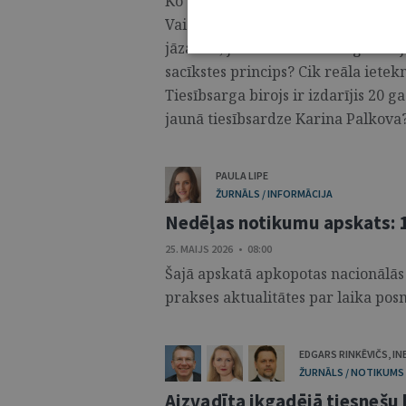
Ko darīt ar Latvijas bāriņtiesām, l
Vai e-lieta ir “akmens, kas karājas
jāzaudē, ja advokāts nav sagatavoji
sacīkstes princips? Cik reāla iet
Tiesībsarga birojs ir izdarījis 20 g
jaunā tiesībsardze Karina Palkova? 
PAULA LIPE
ŽURNĀLS / INFORMĀCIJA
Nedēļas notikumu apskats: 1
25. MAIJS 2026 • 08:00
Šajā apskatā apkopotas nacionālās
prakses aktualitātes par laika posm
EDGARS RINKĒVIČS
,
IN
ŽURNĀLS / NOTIKUMS
Aizvadīta ikgadējā tiesnešu