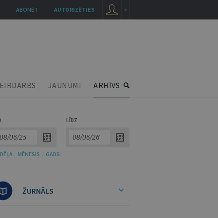
ABONĒT
AUTORIZĒTIES
EIRDARBS
JAUNUMI
ARHĪVS
O
LĪDZ
DĒĻA
/
MĒNESIS
/
GADS
ŽURNĀLS