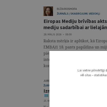
ELĪZA ROSHOFA
ŽURNĀLS / SKAIDROJUMI. VIEDOKĻI
Eiropas Mediju brīvības akts
mediju sadarbībai ar lielaj
28. MAIJS 2026 • 08:00
Raksta mērķis ir aplūkot, kā Eirop
EMBA)1 18. pants papildina un miji
piemēram, Digitālo pakalpojumu a
intelekta aktu, un kādas priekšroc
kontekstā. ...
Lai vietne pilnvērtīg
vēl citas – statisti
JURISTA VĀRDS
ŽURNĀLS / MĒNEŠA SARUNA
Iznākusi “Jurista Vārda” raid
25. MAIJS 2026 • 19:00