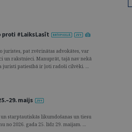
 proti #LaiksLasīt
o juristes, pat zvērinātas advokātes, var
i un rakstnieci. Manuprāt, tajā nav nekā
uristi patiesībā ir ļoti radoši cilvēki. ...
5.–29. maijs
 un starptautiskās likumdošanas un tiesu
u no 2026. gada 25. līdz 29. maijam. ...