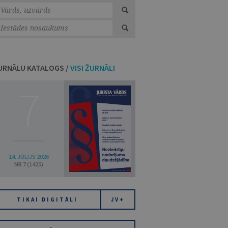
URNĀLU KATALOGS /
VISI ŽURNĀLI
7
14. JŪLIJS 2026
NR 7 (1425)
TIKAI DIGITĀLI
JV+