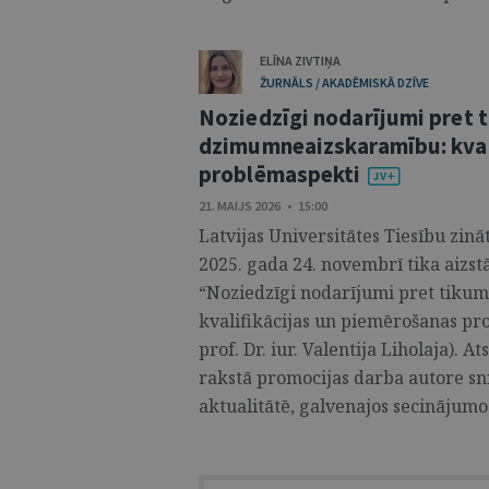
ELĪNA ZIVTIŅA
ŽURNĀLS / AKADĒMISKĀ DZĪVE
Noziedzīgi nodarījumi pret 
dzimumneaizskaramību: kval
problēmaspekti
21. MAIJS 2026 • 15:00
Latvijas Universitātes Tiesību zin
2025. gada 24. novembrī tika aizst
“Noziedzīgi nodarījumi pret tik
kvalifikācijas un piemērošanas pr
prof. Dr. iur. Valentija Liholaja). 
rakstā promocijas darba autore sn
aktualitātē, galvenajos secinājumos 