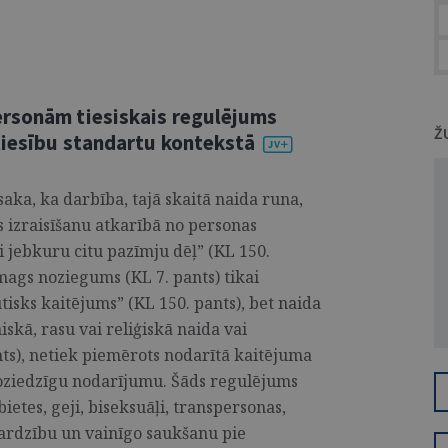
ersonām tiesiskais regulējums
Ž
tiesību standartu kontekstā
ka, ka darbība, tajā skaitā naida runa,
s izraisīšanu atkarībā no personas
 jebkuru citu pazīmju dēļ” (KL 150.
smags noziegums (KL 7. pants) tikai
ūtisks kaitējums” (KL 150. pants), bet naida
iskā, rasu vai reliģiskā naida vai
ants), netiek piemērots nodarītā kaitējuma
 noziedzīgu nodarījumu. Šāds regulējums
etes, geji, biseksuāļi, transpersonas,
zsardzību un vainīgo saukšanu pie