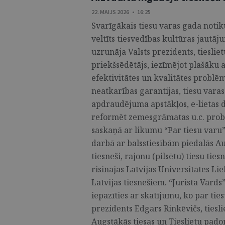
22. MAIJS 2026 • 16:25
Svarīgākais tiesu varas gada notik
veltīts tiesvedības kultūras jaut
uzrunāja Valsts prezidents, tieslie
priekšsēdētājs, iezīmējot plašāku a
efektivitātes un kvalitātes problē
neatkarības garantijas, tiesu vara
apdraudējuma apstākļos, e-lietas d
reformēt zemesgrāmatas u.c. probl
saskaņā ar likumu “Par tiesu varu” 
darbā ar balsstiesībām piedalās Au
tiesneši, rajonu (pilsētu) tiesu tie
risinājās Latvijas Universitātes Lie
Latvijas tiesnešiem. “Jurista Vārds
iepazīties ar skatījumu, ko par ti
prezidents Edgars Rinkēvičs, tiesli
Augstākās tiesas un Tieslietu padom