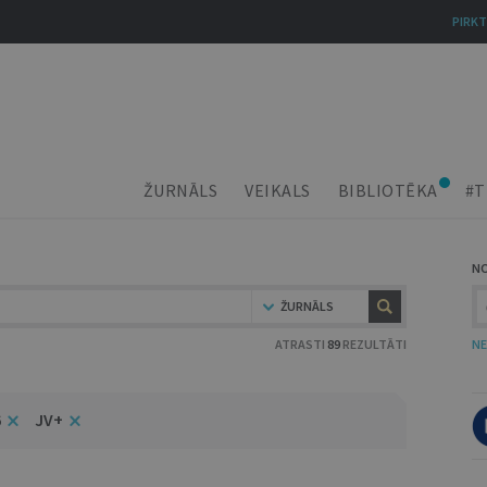
PIRKT
ŽURNĀLS
VEIKALS
BIBLIOTĒKA
#T
N
ŽURNĀLS
ATRASTI
89
REZULTĀTI
NE
6
JV+