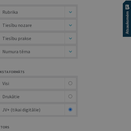
Rubrika
Tiesību nozare
Tiesību prakse
Numura tēma
KSTA FORMĀTS
Visi
Drukātie
JV+ (tikai digitālie)
UTORS