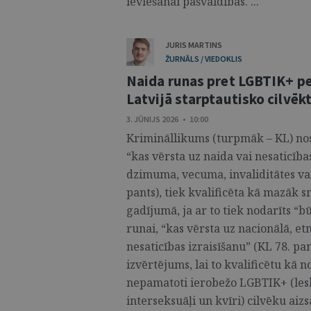
ieviešanai pašvaldībās. ...
JURIS MARTINS
ŽURNĀLS / VIEDOKLIS
Naida runas pret LGBTIK+ p
Latvijā starptautisko cilvēk
3. JŪNIJS 2026 • 10:00
Krimināllikums (turpmāk – KL) nosa
“kas vērsta uz naida vai nesaticība
dzimuma, vecuma, invaliditātes vai
pants), tiek kvalificēta kā mazāk 
gadījumā, ja ar to tiek nodarīts “b
runai, “kas vērsta uz nacionālā, etn
nesaticības izraisīšanu” (KL 78. p
izvērtējums, lai to kvalificētu kā
nepamatoti ierobežo LGBTIK+ (lesbi
interseksuāļi un kvīri) cilvēku ai