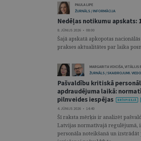
PAULA LIPE
ŽURNĀLS / INFORMĀCIJA
Nedēļas notikumu apskats: 1.
8. JŪNIJS 2026 • 08:00
Šajā apskatā apkopotas nacionālās
prakses aktualitātes par laika posmu
MARGARITA VOICIŠA
,
VITĀLIJS
ŽURNĀLS / SKAIDROJUMI. VIEDO
Pašvaldību kritiskā personāl
apdraudējuma laikā: normat
pilnveides iespējas
4. JŪNIJS 2026 • 14:40
Šī raksta mērķis ir analizēt pašval
Latvijas normatīvajā regulējumā, i
personāla noteikšanā un izstrādāt