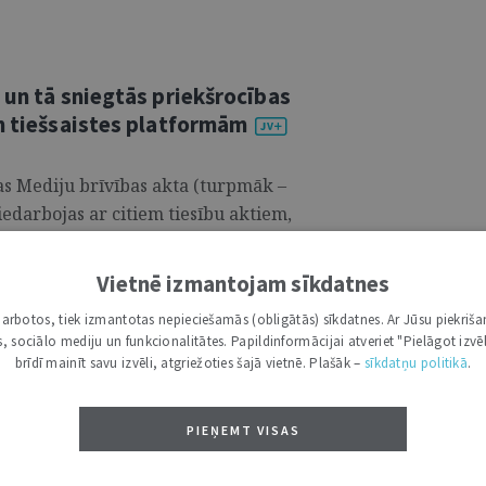
 un tā sniegtās priekšrocības
ām tiešsaistes platformām
as Mediju brīvības akta (turpmāk –
edarbojas ar citiem tiesību aktiem,
ktu (turpmāk – DSA) un Mākslīgā
ības tas var sniegt mazāku dalībvalstu
Vietnē izmantojam sīkdatnes
i darbotos, tiek izmantotas nepieciešamās (obligātās) sīkdatnes. Ar Jūsu piekriša
kas, sociālo mediju un funkcionalitātes. Papildinformācijai atveriet "Pielāgot izvēl
brīdī mainīt savu izvēli, atgriežoties šajā vietnē. Plašāk –
sīkdatņu politikā
.
ieraksta maija sērija
PIEŅEMT VISAS