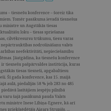
ums – tiesnešu konference – šoreiz tika
ājumiem. Tomēr pasākuma ievadā tiesnešus
tu ministre un Augstākās tiesas
ktualitāšu loku – tiesas spriešanas
mas, cilvēkresursu trūkumu, tiesu varas
s nepārtrauktības nodrošināšanu valsts
arbības neefektivitāti, nepieciešamību
ēmas. Jāatgādina, ka tiesnešu konference
ir tiesnešu pašpārvaldes institūcija, kuras
gstākās tiesas tiesneši, apgabaltiesu
sneši. Šī gada konference, kas 15. maijā
lajā aulā, piedalījās 58 % jeb 283 no 485
” piedāvā lasītājiem iespēju pilnībā
esu varu šajā pasākumā pauda Valsts
etu ministre Inese Lībiņa-Egnere, kā arī
es priekšsēdētājs Aigars Strupišs. ...