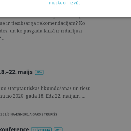
ai tās patiešām aizstāvētu bērnu intereses?
PIELĀGOT IZVĒLI
 tiesu sistēmas kaklā”? Vai klientam būtu
es tiesas sēdei? Vai civilprocesā ir spēkā
ekme ir tiesībsarga rekomendācijām? Ko
ados, un ko pusgada laikā ir izdarījusi
...
8.–22. maijs
 un starptautiskās likumdošanas un tiesu
u no 2026. gada 18. līdz 22. maijam. ...
ESE LĪBIŅA-EGNERE
,
AIGARS STRUPIŠS
 konference