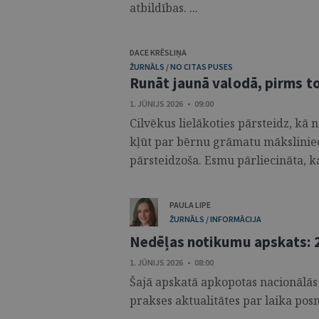
atbildības. ...
DACE KRĒSLIŅA
ŽURNĀLS / NO CITAS PUSES
Runāt jaunā valodā, pirms to
1. JŪNIJS 2026 • 09:00
Cilvēkus lielākoties pārsteidz, kā n
kļūt par bērnu grāmatu māksliniec
pārsteidzoša. Esmu pārliecināta, ka j
PAULA LIPE
ŽURNĀLS / INFORMĀCIJA
Nedēļas notikumu apskats: 2
1. JŪNIJS 2026 • 08:00
Šajā apskatā apkopotas nacionālās
prakses aktualitātes par laika posm