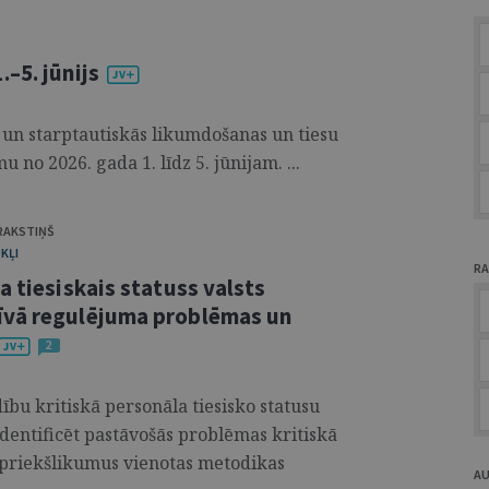
–5. jūnijs
 un starptautiskās likumdošanas un tiesu
 no 2026. gada 1. līdz 5. jūnijam. ...
 RAKSTIŅŠ
KĻI
RA
a tiesiskais statuss valsts
īvā regulējuma problēmas un
2
dību kritiskā personāla tiesisko statusu
dentificēt pastāvošās problēmas kritiskā
 priekšlikumus vienotas metodikas
A