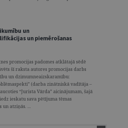
tikumību un
ifikācijas un piemērošanas
ātnes promocijas padomes atklātajā sēdē
āvēts šī raksta autores promocijas darbs
umību un dzimumneaizskaramību:
oblēmaspekti” (darba zinātniskā vadītāja –
Atsaucoties “Jurista Vārda” aicinājumam, šajā
iedz ieskatu sava pētījuma tēmas
un atziņās. ...