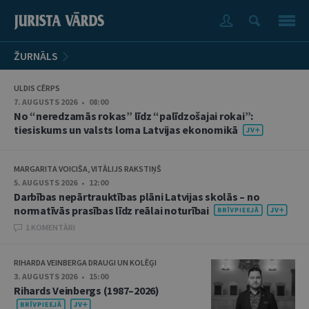
ŽURNĀLS
ULDIS CĒRPS
7. AUGUSTS 2026 • 08:00
No “neredzamās rokas” līdz “palīdzošajai rokai”:
tiesiskums un valsts loma Latvijas ekonomikā
MARGARITA VOICIŠA, VITĀLIJS RAKSTIŅŠ
5. AUGUSTS 2026 • 12:00
Darbības nepārtrauktības plāni Latvijas skolās – no
normatīvās prasības līdz reālai noturībai
1 KOMENTĀRI
RIHARDA VEINBERGA DRAUGI UN KOLĒĢI
3. AUGUSTS 2026 • 15:00
Rihards Veinbergs (1987–2026)