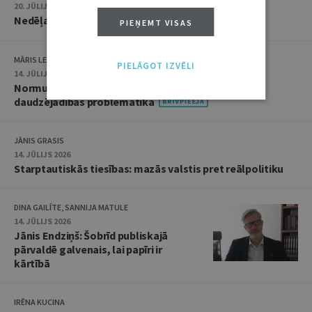
20. JŪLIJS 2026 • 16:05
Nedēļas notikumu apskats: 13.–17. jūlijs
PIEŅEMT VISAS
MĀRIS LEJA
PIELĀGOT IZVĒLI
14. JŪLIJS 2026
Normu konkurences un noziedzīgu nodarījumu
daudzējādības problemātika
JĀNIS GRASIS
14. JŪLIJS 2026
Starptautiskās tiesības: mazās valstis pret reālpolitiku
DINA GAILĪTE, SANNIJA MATULE
14. JŪLIJS 2026
Jānis Endziņš: Šobrīd publiskajā
pārvaldē galvenais, lai papīri ir
kārtībā
IRĒNA KUCINA