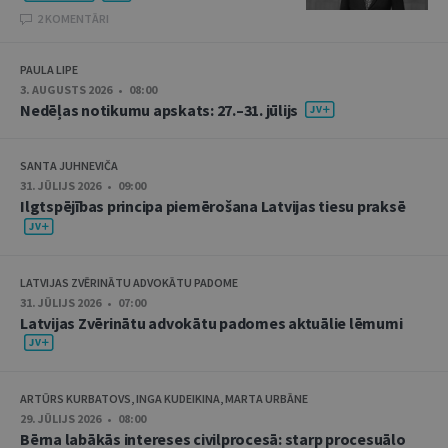
2 KOMENTĀRI
PAULA LIPE
3. AUGUSTS 2026 • 08:00
Nedēļas notikumu apskats: 27.–31. jūlijs
SANTA JUHNEVIČA
31. JŪLIJS 2026 • 09:00
Ilgtspējības principa piemērošana Latvijas tiesu praksē
LATVIJAS ZVĒRINĀTU ADVOKĀTU PADOME
31. JŪLIJS 2026 • 07:00
Latvijas Zvērinātu advokātu padomes aktuālie lēmumi
ARTŪRS KURBATOVS, INGA KUDEIKINA, MARTA URBĀNE
29. JŪLIJS 2026 • 08:00
Bērna labākās intereses civilprocesā: starp procesuālo