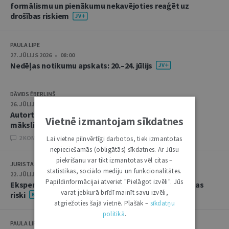
formālismu un pienākumu nekavējoties reaģēt uz
drošības riskiem
PAULA LIPE
27. JŪLIJS 2026 • 08:00
Nedēļas notikumu apskats: 20.–24. jūlijs
DĀVIDS ĒBERLIŅŠ
26. JŪLIJS 2026 • 08:00
Autortiesību subjekta un objekta juridiskie aspekti
Vietnē izmantojam sīkdatnes
mākslīgā intelekta kontekstā
2 KOMENTĀRI
Lai vietne pilnvērtīgi darbotos, tiek izmantotas
nepieciešamās (obligātās) sīkdatnes. Ar Jūsu
piekrišanu var tikt izmantotas vēl citas –
JURISTA VĀRDS
statistikas, sociālo mediju un funkcionalitātes.
22. JŪLIJS 2026 • 14:00
Papildinformācijai atveriet "Pielāgot izvēli". Jūs
Ekspertu saruna jūlijā: krimināltiesības un būvniecības
varat jebkurā brīdī mainīt savu izvēli,
riski
atgriežoties šajā vietnē. Plašāk –
sīkdatņu
politikā
.
PAULA LIPE