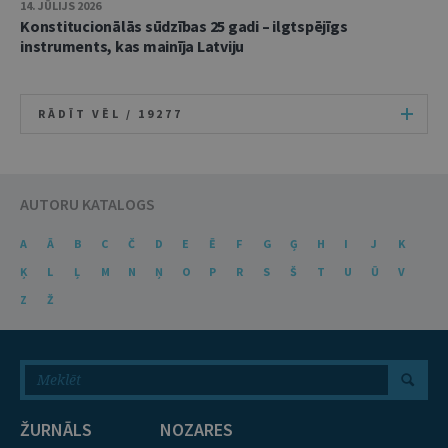
14. JŪLIJS 2026
Konstitucionālās sūdzības 25 gadi – ilgtspējīgs
instruments, kas mainīja Latviju
RĀDĪT VĒL /
19277
AUTORU KATALOGS
A
Ā
B
C
Č
D
E
Ē
F
G
Ģ
H
I
J
K
Ķ
L
Ļ
M
N
Ņ
O
P
R
S
Š
T
U
Ū
V
Z
Ž
ŽURNĀLS
NOZARES