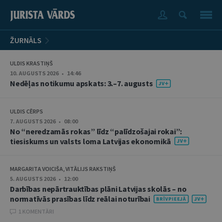
ŽURNĀLS
ULDIS KRASTIŅŠ
10. AUGUSTS 2026 • 14:46
Nedēļas notikumu apskats: 3.–7. augusts
ULDIS CĒRPS
7. AUGUSTS 2026 • 08:00
No “neredzamās rokas” līdz “palīdzošajai rokai”:
tiesiskums un valsts loma Latvijas ekonomikā
MARGARITA VOICIŠA, VITĀLIJS RAKSTIŅŠ
5. AUGUSTS 2026 • 12:00
Darbības nepārtrauktības plāni Latvijas skolās – no
normatīvās prasības līdz reālai noturībai
1 KOMENTĀRI