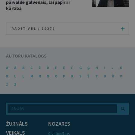
pārvaldē galvenais, lai papīri ir
kārtībā
RĀDĪT VĒL /
19278
AUTORU KATALOGS
A
Ā
B
C
Č
D
E
Ē
F
G
Ģ
H
I
J
K
Ķ
L
Ļ
M
N
Ņ
O
P
R
S
Š
T
U
Ū
V
Z
Ž
ŽURNĀLS
NOZARES
VEIKALS
Civiltiesības