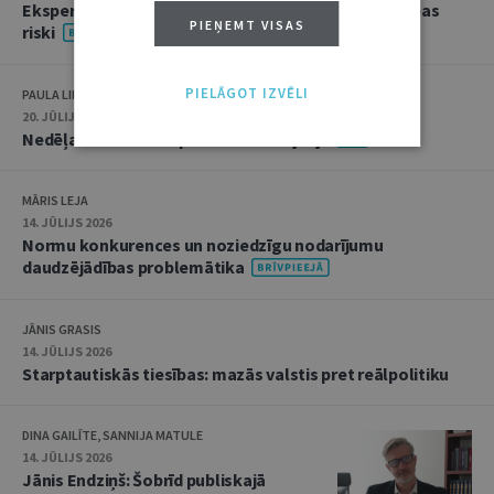
Ekspertu saruna jūlijā: krimināltiesības un būvniecības
PIEŅEMT VISAS
riski
PIELĀGOT IZVĒLI
PAULA LIPE
20. JŪLIJS 2026 • 16:05
Nedēļas notikumu apskats: 13.–17. jūlijs
MĀRIS LEJA
14. JŪLIJS 2026
Normu konkurences un noziedzīgu nodarījumu
daudzējādības problemātika
JĀNIS GRASIS
14. JŪLIJS 2026
Starptautiskās tiesības: mazās valstis pret reālpolitiku
DINA GAILĪTE, SANNIJA MATULE
14. JŪLIJS 2026
Jānis Endziņš: Šobrīd publiskajā