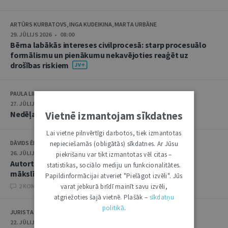
ARTŪRS KURBATOVS, INGA KUDEIKINA, MARTA URBĀNE
29. JŪLIJS 2026 • 08:00
Bērna labākās intereses civilprocesā: starp procesuālo
formālismu un pienākumu nekavējoties reaģēt uz
drošības riskiem
PAULA LIPE
27. JŪLIJS 2026 • 08:00
Vietnē izmantojam sīkdatnes
Nedēļas notikumu apskats: 20.–24. jūlijs
Lai vietne pilnvērtīgi darbotos, tiek izmantotas
DĀVIDS ĒBERLIŅŠ
nepieciešamās (obligātās) sīkdatnes. Ar Jūsu
26. JŪLIJS 2026 • 08:00
piekrišanu var tikt izmantotas vēl citas –
Autortiesību subjekta un objekta juridiskie aspekti
statistikas, sociālo mediju un funkcionalitātes.
mākslīgā intelekta kontekstā
Papildinformācijai atveriet "Pielāgot izvēli". Jūs
varat jebkurā brīdī mainīt savu izvēli,
2 KOMENTĀRI
atgriežoties šajā vietnē. Plašāk –
sīkdatņu
politikā
.
JURISTA VĀRDS
22. JŪLIJS 2026 • 14:00