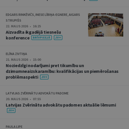
EDGARS RINKĒVIČS, INESE LĪBIŅA-EGNERE, AIGARS
STRUPIŠS
22. MAIJS 2026 • 16:25
Aizvadīta ikgadējā tiesnešu
konference
ELĪNA ZIVTIŅA
21. MAIJS 2026 • 15:00
Noziedzīgi nodarījumi pret tikumību un
dzimumneaizskaramību: kvalifikācijas un piemērošanas
problēmaspekti
LATVIJAS ZVĒRINĀTU ADVOKĀTU PADOME
20. MAIJS 2026 • 07:55
Latvijas Zvērinātu advokātu padomes aktuālie lēmumi
PAULA LIPE