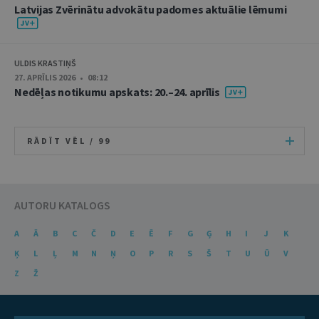
Latvijas Zvērinātu advokātu padomes aktuālie lēmumi
ULDIS KRASTIŅŠ
27. APRĪLIS 2026 • 08:12
Nedēļas notikumu apskats: 20.–24. aprīlis
RĀDĪT VĒL /
99
AUTORU KATALOGS
A
Ā
B
C
Č
D
E
Ē
F
G
Ģ
H
I
J
K
Ķ
L
Ļ
M
N
Ņ
O
P
R
S
Š
T
U
Ū
V
Z
Ž