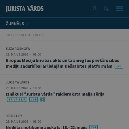
ŽURNĀLS
JV+ (TIKAI DIGITĀLIE)
ELĪZA ROSHOFA
28. MAIJS 2026 • 08:00
Eiropas Mediju brīvības akts un tā sniegtās priekšrocības
mediju sadarbībai ar lielajām tiešsaistes platformām
JURISTA VĀRDS
25. MAIJS 2026 • 19:00
Iznākusi “Jurista Vārda” raidieraksta maija sērija
PAULA LIPE
25. MAIJS 2026 • 08:00
Nedēļas notikumu apskats: 18.–22. maijs