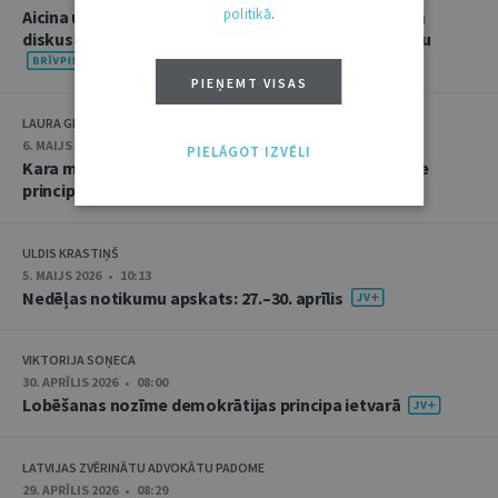
politikā
.
Aicina uz "Jurista Vārda" maija numura atvēršanu un
diskusiju par Eiropas Savienības tiesību piemērošanu
PIEŅEMT VISAS
LAURA GRODZE
6. MAIJS 2026 • 15:00
PIELĀGOT IZVĒLI
Kara medicīnas jēdziens un tās īstenošanas tiesiskie
principi (II)
ULDIS KRASTIŅŠ
5. MAIJS 2026 • 10:13
Nedēļas notikumu apskats: 27.–30. aprīlis
VIKTORIJA SOŅECA
30. APRĪLIS 2026 • 08:00
Lobēšanas nozīme demokrātijas principa ietvarā
LATVIJAS ZVĒRINĀTU ADVOKĀTU PADOME
29. APRĪLIS 2026 • 08:29