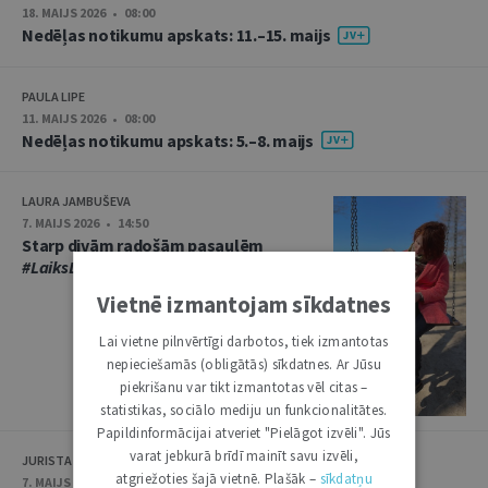
18. MAIJS 2026 • 08:00
Nedēļas notikumu apskats: 11.–15. maijs
PAULA LIPE
11. MAIJS 2026 • 08:00
Nedēļas notikumu apskats: 5.–8. maijs
LAURA JAMBUŠEVA
7. MAIJS 2026 • 14:50
Starp divām radošām pasaulēm
#LaiksLasīt
Vietnē izmantojam sīkdatnes
Lai vietne pilnvērtīgi darbotos, tiek izmantotas
nepieciešamās (obligātās) sīkdatnes. Ar Jūsu
piekrišanu var tikt izmantotas vēl citas –
statistikas, sociālo mediju un funkcionalitātes.
Papildinformācijai atveriet "Pielāgot izvēli". Jūs
varat jebkurā brīdī mainīt savu izvēli,
JURISTA VĀRDS
atgriežoties šajā vietnē. Plašāk –
sīkdatņu
7. MAIJS 2026 • 14:40