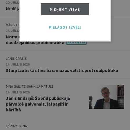
20. JŪLIJS 2026 • 16:05
Nedēļas notikumu apskats: 13.–17. jūlijs
PIEŅEMT VISAS
MĀRIS LEJA
PIELĀGOT IZVĒLI
14. JŪLIJS 2026
Normu konkurences un noziedzīgu nodarījumu
daudzējādības problemātika
JĀNIS GRASIS
14. JŪLIJS 2026
Starptautiskās tiesības: mazās valstis pret reālpolitiku
DINA GAILĪTE, SANNIJA MATULE
14. JŪLIJS 2026
Jānis Endziņš: Šobrīd publiskajā
pārvaldē galvenais, lai papīri ir
kārtībā
IRĒNA KUCINA