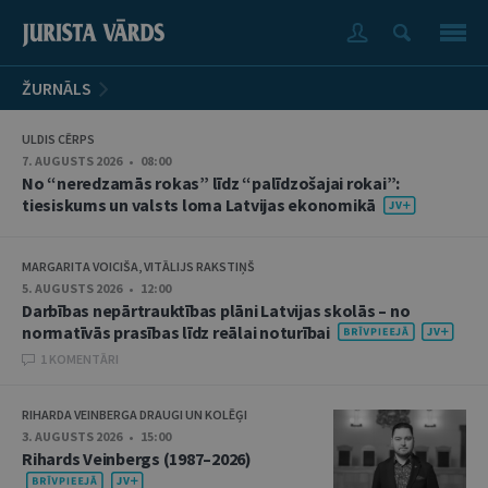
ŽURNĀLS
ULDIS CĒRPS
7. AUGUSTS 2026 • 08:00
No “neredzamās rokas” līdz “palīdzošajai rokai”:
tiesiskums un valsts loma Latvijas ekonomikā
MARGARITA VOICIŠA, VITĀLIJS RAKSTIŅŠ
5. AUGUSTS 2026 • 12:00
Darbības nepārtrauktības plāni Latvijas skolās – no
normatīvās prasības līdz reālai noturībai
1 KOMENTĀRI
RIHARDA VEINBERGA DRAUGI UN KOLĒĢI
3. AUGUSTS 2026 • 15:00
Rihards Veinbergs (1987–2026)