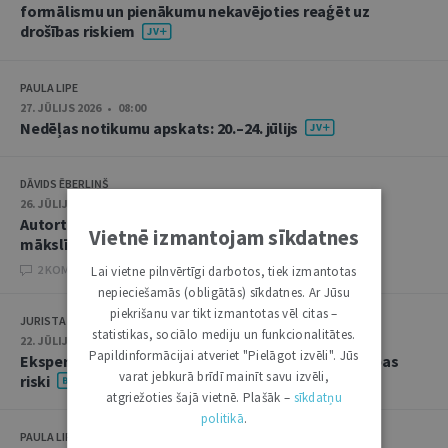
formālismu un pienākumu nekavējoties reaģēt uz
drošības riskiem
PAULA LIPE
27. JŪLIJS 2026 • 08:00
Nedēļas notikumu apskats: 20.–24. jūlijs
DĀVIDS ĒBERLIŅŠ
26. JŪLIJS 2026 • 08:00
Autortiesību subjekta un objekta juridiskie aspekti
Vietnē izmantojam sīkdatnes
mākslīgā intelekta kontekstā
2 KOMENTĀRI
Lai vietne pilnvērtīgi darbotos, tiek izmantotas
nepieciešamās (obligātās) sīkdatnes. Ar Jūsu
piekrišanu var tikt izmantotas vēl citas –
JURISTA VĀRDS
statistikas, sociālo mediju un funkcionalitātes.
22. JŪLIJS 2026 • 14:00
Papildinformācijai atveriet "Pielāgot izvēli". Jūs
Ekspertu saruna jūlijā: krimināltiesības un būvniecības
varat jebkurā brīdī mainīt savu izvēli,
riski
atgriežoties šajā vietnē. Plašāk –
sīkdatņu
politikā
.
PAULA LIPE