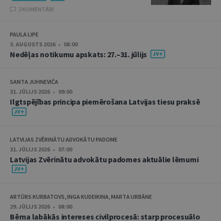
2 KOMENTĀRI
PAULA LIPE
3. AUGUSTS 2026 • 08:00
Nedēļas notikumu apskats: 27.–31. jūlijs
SANTA JUHNEVIČA
31. JŪLIJS 2026 • 09:00
Ilgtspējības principa piemērošana Latvijas tiesu praksē
LATVIJAS ZVĒRINĀTU ADVOKĀTU PADOME
31. JŪLIJS 2026 • 07:00
Latvijas Zvērinātu advokātu padomes aktuālie lēmumi
ARTŪRS KURBATOVS, INGA KUDEIKINA, MARTA URBĀNE
29. JŪLIJS 2026 • 08:00
Bērna labākās intereses civilprocesā: starp procesuālo