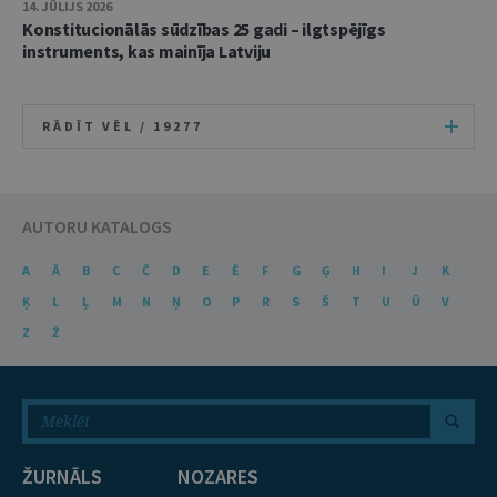
14. JŪLIJS 2026
Konstitucionālās sūdzības 25 gadi – ilgtspējīgs
instruments, kas mainīja Latviju
RĀDĪT VĒL /
19277
AUTORU KATALOGS
A
Ā
B
C
Č
D
E
Ē
F
G
Ģ
H
I
J
K
Ķ
L
Ļ
M
N
Ņ
O
P
R
S
Š
T
U
Ū
V
Z
Ž
ŽURNĀLS
NOZARES