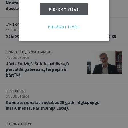
Normu konkurences un noziedzīgu nodarījumu
daudzējādības problemātika
PIEŅEMT VISAS
JĀNIS GRASIS
PIELĀGOT IZVĒLI
14. JŪLIJS 2026
Starptautiskās tiesības: mazās valstis pret reālpolitiku
DINA GAILĪTE, SANNIJA MATULE
14. JŪLIJS 2026
Jānis Endziņš: Šobrīd publiskajā
pārvaldē galvenais, lai papīri ir
kārtībā
IRĒNA KUCINA
14. JŪLIJS 2026
Konstitucionālās sūdzības 25 gadi – ilgtspējīgs
instruments, kas mainīja Latviju
JEĻENA ALFEJEVA