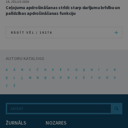
14. JŪLIJS 2026
Ceļojumu apdrošināšanas strīdi: starp darījumu brīvību un
palīdzības apdrošināšanas funkciju
RĀDĪT VĒL /
19276
AUTORU KATALOGS
A
Ā
B
C
Č
D
E
Ē
F
G
Ģ
H
I
J
K
Ķ
L
Ļ
M
N
Ņ
O
P
R
S
Š
T
U
Ū
V
Z
Ž
ŽURNĀLS
NOZARES