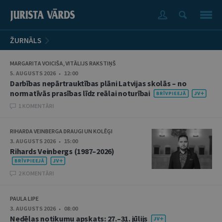
ŽURNĀLS
MARGARITA VOICIŠA, VITĀLIJS RAKSTIŅŠ
5. AUGUSTS 2026 • 12:00
Darbības nepārtrauktības plāni Latvijas skolās – no
normatīvās prasības līdz reālai noturībai
1 KOMENTĀRI
RIHARDA VEINBERGA DRAUGI UN KOLĒĢI
3. AUGUSTS 2026 • 15:00
Rihards Veinbergs (1987–2026)
2 KOMENTĀRI
PAULA LIPE
3. AUGUSTS 2026 • 08:00
Nedēļas notikumu apskats: 27.–31. jūlijs