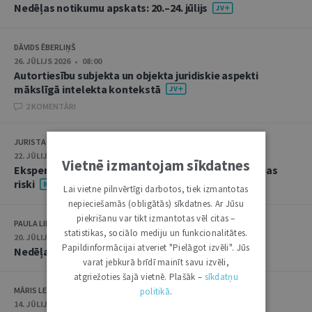
Nedēļas notikumu apskats: 20.–24. jūlijs
DĀVIDS ĒBERLIŅŠ
26. JŪLIJS 2026 • 08:00
Autortiesību subjekta un objekta juridiskie aspekti
mākslīgā intelekta kontekstā
2 KOMENTĀRI
JURISTA VĀRDS
22. JŪLIJS 2026 • 14:00
Vietnē izmantojam sīkdatnes
Ekspertu saruna jūlijā: krimināltiesības un būvniecības
riski
Lai vietne pilnvērtīgi darbotos, tiek izmantotas
nepieciešamās (obligātās) sīkdatnes. Ar Jūsu
piekrišanu var tikt izmantotas vēl citas –
PAULA LIPE
statistikas, sociālo mediju un funkcionalitātes.
20. JŪLIJS 2026 • 16:05
Papildinformācijai atveriet "Pielāgot izvēli". Jūs
Nedēļas notikumu apskats: 13.–17. jūlijs
varat jebkurā brīdī mainīt savu izvēli,
atgriežoties šajā vietnē. Plašāk –
sīkdatņu
MĀRIS LEJA
politikā
.
14. JŪLIJS 2026