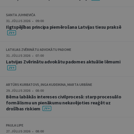
SANTA JUHNEVIČA
31. JŪLIJS 2026 • 09:00
Ilgtspējības principa piemērošana Latvijas tiesu praksē
LATVIJAS ZVĒRINĀTU ADVOKĀTU PADOME
31. JŪLIJS 2026 • 07:00
Latvijas Zvērinātu advokātu padomes aktuālie lēmumi
ARTŪRS KURBATOVS, INGA KUDEIKINA, MARTA URBĀNE
29. JŪLIJS 2026 • 08:00
Bērna labākās intereses civilprocesā: starp procesuālo
formālismu un pienākumu nekavējoties reaģēt uz
drošības riskiem
PAULA LIPE
27. JŪLIJS 2026 • 08:00