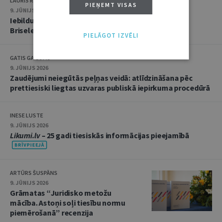
LAURIS RASNAČS
PIEŅEMT VISAS
9. JŪNIJS 2026
Iebildumu celšana pret automātisko eksekvatūru
Briseles Ia regulas ietvarā
PIELĀGOT IZVĒLI
GATIS GAILUMS
9. JŪNIJS 2026
Zaudējumi neiegūtās peļņas veidā: atlīdzināšana pēc
prettiesiski liegtas uzvaras publiskā iepirkuma procedūrā
INESE LUSTE
9. JŪNIJS 2026
Likumi.lv
– 25 gadi tiesiskās informācijas pieejamībā
ARTŪRS ŠUSPĀNS
9. JŪNIJS 2026
Grāmatas “Juridisko metožu
mācība. Astoņi soļi tiesību normu
piemērošanā” recenzija