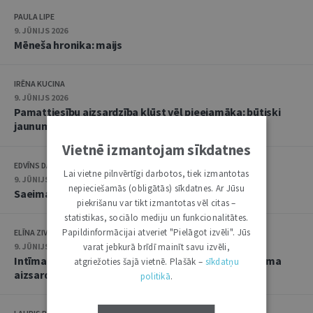
PAULA LIPE
9. JŪNIJS 2026
Mēneša hronika: maijs
IRĒNA KUCINA
9. JŪNIJS 2026
Pamattiesību aizsardzība kļūst vēl pieejamāka: būtiski
jaunumi Satversmes tiesā
Vietnē izmantojam sīkdatnes
EDVĪNS DANOVSKIS
Lai vietne pilnvērtīgi darbotos, tiek izmantotas
9. JŪNIJS 2026
nepieciešamās (obligātās) sīkdatnes. Ar Jūsu
Saeimas lēmumu juridiskais raksturojums
piekrišanu var tikt izmantotas vēl citas –
statistikas, sociālo mediju un funkcionalitātes.
Papildinformācijai atveriet "Pielāgot izvēli". Jūs
ELĪNA ZIVTIŅA
9. JŪNIJS 2026
varat jebkurā brīdī mainīt savu izvēli,
Intīma rakstura materiālu izplatīšana: starp privātuma
atgriežoties šajā vietnē. Plašāk –
sīkdatņu
aizsardzību un seksuālo autonomiju
politikā
.