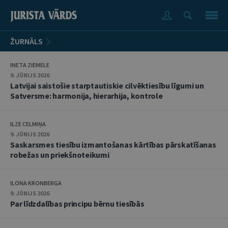
ŽURNĀLS
INETA ZIEMELE
9. JŪNIJS 2026
Latvijai saistošie starptautiskie cilvēktiesību līgumi un
Satversme: harmonija, hierarhija, kontrole
ILZE CELMIŅA
9. JŪNIJS 2026
Saskarsmes tiesību izmantošanas kārtības pārskatīšanas
robežas un priekšnoteikumi
ILONA KRONBERGA
9. JŪNIJS 2026
Par līdzdalības principu bērnu tiesībās