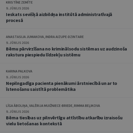
KRISTĪNE ZEMĪTE
9. JŪNIJS 2026
Ieskats sevišķā aizbildņa institūtā administratīvajā
procesā
ANASTASIJA JUMAKOVA, INDRA AIZUPE-DZINTARE
9. JŪNIJS 2026
Bērnu pārvirzīšana no kriminālsodu sistēmas uz audzinoša
rakstura piespiedu līdzekļu sistēmu
KARINA PALKOVA
9. JŪNIJS 2026
Nepilngadīga pacienta pienākumi ārstniecībā un ar to
īstenošanu saistītā problemātika
LĪGA ĀBOLIŅA, VALĒRIJA MUIŽNIECE-BRIEDE, RIMMA BEĻIKOVA
9. JŪNIJS 2026
Bērna tiesības uz pilnvērtīgu attīstību atkarību izraisošu
vielu lietošanas kontekstā