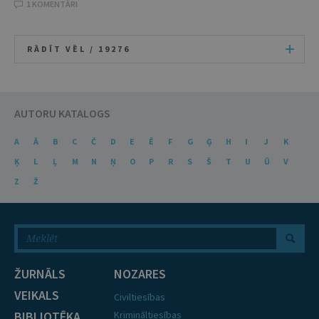
1 KOMENTĀRI
RĀDĪT VĒL /
19276
AUTORU KATALOGS
A
Ā
B
C
Č
D
E
Ē
F
G
Ģ
H
I
J
K
Ķ
L
Ļ
M
N
Ņ
O
P
R
S
Š
T
U
Ū
V
Z
Ž
ŽURNĀLS
NOZARES
VEIKALS
Civiltiesības
BIBLIOTĒKA
Krimināltiesības