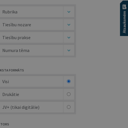
Rubrika
Tiesību nozare
Tiesību prakse
Numura tēma
KSTA FORMĀTS
Visi
Drukātie
JV+ (tikai digitālie)
UTORS