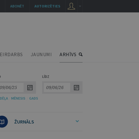
ABONĒT
AUTORIZĒTIES
EIRDARBS
JAUNUMI
ARHĪVS
O
LĪDZ
DĒĻA
/
MĒNESIS
/
GADS
ŽURNĀLS