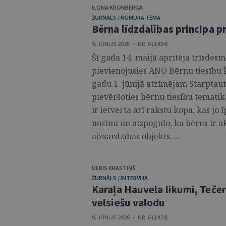
ILONA KRONBERGA
ŽURNĀLS / NUMURA TĒMA
Bērna līdzdalības principa p
9. JŪNIJS 2026 • NR. 6 (1424)
Šī gada 14. maijā apritēja trīsdesmi
pievienojusies ANO Bērnu tiesību k
gadu 1. jūnijā atzīmējam Starptaut
pievēršoties bērnu tiesību tematik
ir ietverta arī rakstu kopa, kas jo
nozīmi un atspoguļo, ka bērns ir ak
aizsardzības objekts. ...
ULDIS KRASTIŅŠ
ŽURNĀLS / INTERVIJA
Karaļa Hauvela likumi, Tečer
velsiešu valodu
9. JŪNIJS 2026 • NR. 6 (1424)