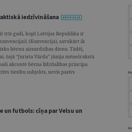
raktiskā iedzīvināšana
t trīs gadi, kopš Latvijas Republika ir
onvencijai1 (Konvencija), savukārt ik
isko bērnu aizsardzības dienu. Tādēļ,
ai, šajā “Jurista Vārda” jūnija mēnešrakstā
 īpaši akcentē bērna līdzdalības principa
tīvs tiesību subjekts, nevis pasīvs
RA
e un futbols: cīņa par Velsu un
A