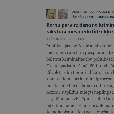
ANASTASIJA JUMAKOVA
,
INDRA
ŽURNĀLS / SKAIDROJUMI. VIEDO
Bērnu pārvirzīšana no krimi
rakstura piespiedu līdzekļu
9. JŪNIJS 2026 • NR. 6 (1424)
Publikācijas mērķis ir analizēt bē
audzinoša rakstura piespiedu līdz
balstītu krimināltiesību politikas 
šīs pieejas īstenošanā. Pētījumā p
Cilvēktiesību tiesas judikatūru un
standartiem, kas kriminālprocesu b
un akcentē bērna labāko interešu, a
nozīmi. Papildus sniegts nepilngad
regulējuma izvērtējums, kā arī ie
līdzekļu piemērošanas problemātik
šo mehānismu efektīvā īstenošanā. 