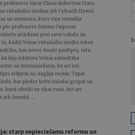
ā profesores Sāras Elinas Robertsas (Sara
as viduslaiku tiesības jeb Cyfraith Hywel.
ijas un semināra, kuru viņa novadīja
ā pēc profesores Sanitas Osipovas
velsiešu attieksmi pret savu valodu un
Ž
 to, kādēļ Velsas viduslaiku tiesību teksti
biedrību, kas ietver daudz paslēptu, taču
 kā bija iekārota Velsas sabiedrība
vietēm un ārzemniekiem, kā arī ļoti
ipri atšķīrās no Anglijā esošās. Tāpat
valodu, kas pieder ķeltu valodai grupai un
, kurā cilvēki ne tikai runā, bet arī
 jeb Senedd. ...
ija: starp nepieciešamu reformu un