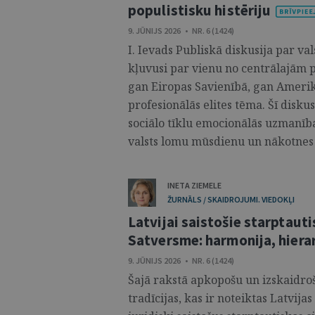
populistisku histēriju
9. JŪNIJS 2026 • NR. 6 (1424)
I. Ievads Publiskā diskusija par val
kļuvusi par vienu no centrālajām p
gan Eiropas Savienībā, gan Amerika
profesionālās elites tēma. Šī diskus
sociālo tīklu emocionālās uzmanīb
valsts lomu mūsdienu un nākotnes s
INETA ZIEMELE
ŽURNĀLS / SKAIDROJUMI. VIEDOKĻI
Latvijai saistošie starptauti
Satversme: harmonija, hierar
9. JŪNIJS 2026 • NR. 6 (1424)
Šajā rakstā apkopošu un izskaidroš
tradīcijas, kas ir noteiktas Latvija