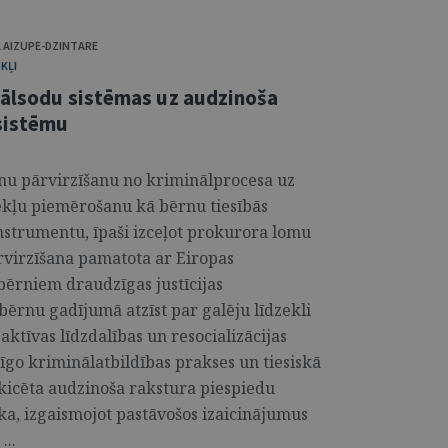
 AIZUPE-DZINTARE
KĻI
nālsodu sistēmas uz audzinoša
 sistēmu
rnu pārvirzīšanu no kriminālprocesa uz
ekļu piemērošanu kā bērnu tiesībās
instrumentu, īpaši izceļot prokurora lomu
ārvirzīšana pamatota ar Eiropas
 bērniem draudzīgas justīcijas
ērnu gadījumā atzīst par galēju līdzekli
ktīvas līdzdalības un resocializācijas
īgo kriminālatbildības prakses un tiesiskā
skicēta audzinoša rakstura piespiedu
a, izgaismojot pastāvošos izaicinājumus
...