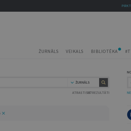
PIRKT
ŽURNĀLS
VEIKALS
BIBLIOTĒKA
#T
N
ŽURNĀLS
ATRASTI
587
REZULTĀTI
NE
6