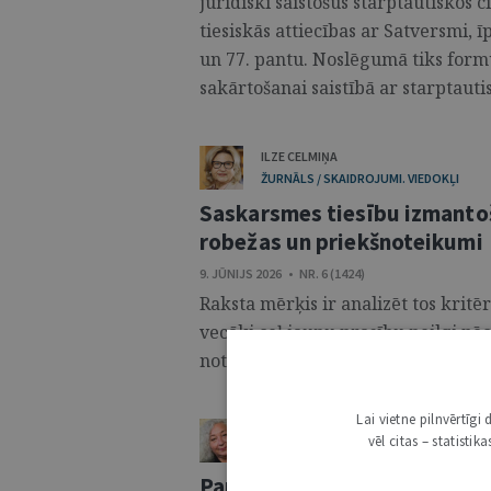
juridiski saistošus starptautiskos 
tiesiskās attiecības ar Satversmi, ī
un 77. pantu. Noslēgumā tiks for
sakārtošanai saistībā ar starptauti
ILZE CELMIŅA
ŽURNĀLS / SKAIDROJUMI. VIEDOKĻI
Saskarsmes tiesību izmanto
robežas un priekšnoteikumi
9. JŪNIJS 2026 • NR. 6 (1424)
Raksta mērķis ir analizēt tos kritē
vecāki ceļ jaunu prasību neilgi pē
noteikta saskarsmes tiesību izmant
Lai vietne pilnvērtīg
ILONA KRONBERGA
vēl citas – statisti
ŽURNĀLS / SKAIDROJUMI. VIEDOKĻI
Par līdzdalības principu bēr