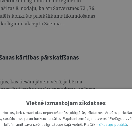
cilvēktiesību līgumus un noregulēt to
paši tās 8. nodaļu, kā arī Satversmes 73., 76.
mulēts konkrēts priekšlikums likumdošanas
sko līgumu akceptu Saeimā. ...
šanas kārtības pārskatīšanas
rijus, kas tiesām jāņem vērā, ja bērna
c tam, kad stājies spēkā spriedums, ar kuru
ošanas kārtība ar bērnu. ...
Vietnē izmantojam sīkdatnes
i darbotos, tiek izmantotas nepieciešamās (obligātās) sīkdatnes. Ar Jūsu piekriša
kas, sociālo mediju un funkcionalitātes. Papildinformācijai atveriet "Pielāgot izvēl
brīdī mainīt savu izvēli, atgriežoties šajā vietnē. Plašāk –
sīkdatņu politikā
.
nu tiesībās