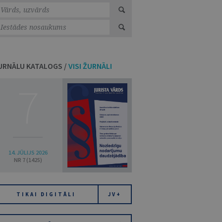
URNĀLU KATALOGS /
VISI ŽURNĀLI
7
14. JŪLIJS 2026
NR 7 (1425)
TIKAI DIGITĀLI
JV+