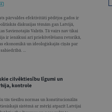
sts pārvaldes efektivitāti pēdējos gados ir
olitiskās diskusijas tēmām gan Latvijā,
s Savienotajās Valstīs. Tā vairs nav tikai
ija ir ienākusi arī priekšvēlēšanu retorikā,
as ekonomikā un ideoloģiskajās cīņās par
abiedrībā. ...
skie cilvēktiesību līgumi un
hija, kontrole
u tās tiesību normas un konstitucionālās
s tiesiskajā sistēmā ar mērķi atpazīt Latvijai