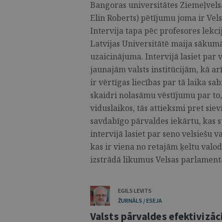
Bangoras universitātes Ziemeļvels
Elin Roberts) pētījumu joma ir Vels
Intervija tapa pēc profesores lekc
Latvijas Universitātē maija sākum
uzaicinājuma. Intervijā lasiet par 
jaunajām valsts institūcijām, kā arī
ir vērtīgas liecības par tā laika sa
skaidri nolasāmu vēstījumu par to,
viduslaikos, tās attieksmi pret sie
savdabīgo pārvaldes iekārtu, kas st
intervijā lasiet par seno velsiešu 
kas ir viena no retajām ķeltu valodā
izstrādā likumus Velsas parlamentā
EGILS LEVITS
ŽURNĀLS / ESEJA
Valsts pārvaldes efektivizāc