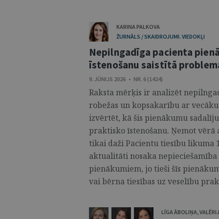
KARINA PALKOVA
ŽURNĀLS / SKAIDROJUMI. VIEDOKĻI
Nepilngadīga pacienta pienā
īstenošanu saistītā problem
9. JŪNIJS 2026 • NR. 6 (1424)
Raksta mērķis ir analizēt nepilnga
robežas un kopsakarību ar vecāku 
izvērtēt, kā šis pienākumu sadalīj
praktisko īstenošanu. Ņemot vērā 
tikai daži Pacientu tiesību likuma 
aktualitāti nosaka nepieciešamība 
pienākumiem, jo tieši šīs pienāku
vai bērna tiesības uz veselību praks
LĪGA ĀBOLIŅA
,
VALĒRI