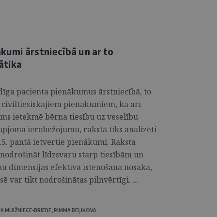
kumi ārstniecībā un ar to
ātika
dīga pacienta pienākumus ārstniecībā, to
civiltiesiskajiem pienākumiem, kā arī
ums ietekmē bērna tiesību uz veselību
apjoma ierobežojumu, rakstā tiks analizēti
15. pantā ietvertie pienākumi. Raksta
nodrošināt līdzsvaru starp tiesībām un
mu dimensijas efektīva īstenošana nosaka,
ē var tikt nodrošinātas pilnvērtīgi. ...
JA MUIŽNIECE-BRIEDE
,
RIMMA BEĻIKOVA