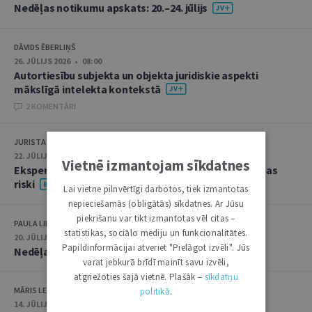
Nedēļas notikumu apskats: 20.–24. jūlijs
DĀVIDS ĒBERLIŅŠ
26. JŪLIJS 2026 • 08:00
Autortiesību subjekta un objekta juridiskie aspekti
mākslīgā intelekta kontekstā
2 KOMENTĀRI
JURISTA VĀRDS
22. JŪLIJS 2026 • 14:00
Vietnē izmantojam sīkdatnes
Ekspertu saruna jūlijā: krimināltiesības un būvniecības
riski
Lai vietne pilnvērtīgi darbotos, tiek izmantotas
nepieciešamās (obligātās) sīkdatnes. Ar Jūsu
piekrišanu var tikt izmantotas vēl citas –
PAULA LIPE
statistikas, sociālo mediju un funkcionalitātes.
20. JŪLIJS 2026 • 16:05
Papildinformācijai atveriet "Pielāgot izvēli". Jūs
Nedēļas notikumu apskats: 13.–17. jūlijs
varat jebkurā brīdī mainīt savu izvēli,
atgriežoties šajā vietnē. Plašāk –
sīkdatņu
MĀRIS LEJA
politikā
.
14. JŪLIJS 2026