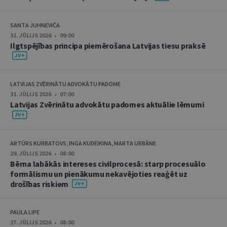
SANTA JUHNEVIČA
31. JŪLIJS 2026 • 09:00
Ilgtspējības principa piemērošana Latvijas tiesu praksē
LATVIJAS ZVĒRINĀTU ADVOKĀTU PADOME
31. JŪLIJS 2026 • 07:00
Latvijas Zvērinātu advokātu padomes aktuālie lēmumi
ARTŪRS KURBATOVS, INGA KUDEIKINA, MARTA URBĀNE
29. JŪLIJS 2026 • 08:00
Bērna labākās intereses civilprocesā: starp procesuālo
formālismu un pienākumu nekavējoties reaģēt uz
drošības riskiem
PAULA LIPE
27. JŪLIJS 2026 • 08:00