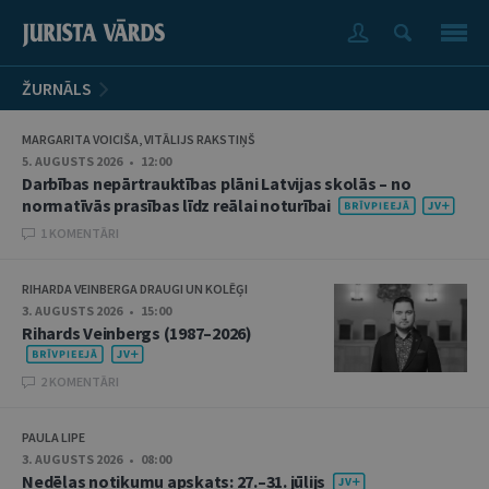
ŽURNĀLS
MARGARITA VOICIŠA, VITĀLIJS RAKSTIŅŠ
5. AUGUSTS 2026 • 12:00
Darbības nepārtrauktības plāni Latvijas skolās – no
normatīvās prasības līdz reālai noturībai
1 KOMENTĀRI
RIHARDA VEINBERGA DRAUGI UN KOLĒĢI
3. AUGUSTS 2026 • 15:00
Rihards Veinbergs (1987–2026)
2 KOMENTĀRI
PAULA LIPE
3. AUGUSTS 2026 • 08:00
Nedēļas notikumu apskats: 27.–31. jūlijs