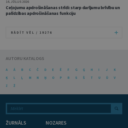
14. JŪLIJS 2026
Ceļojumu apdrošināšanas strīdi: starp darījumu brīvību un
palīdzības apdrošināšanas funkciju
RĀDĪT VĒL /
19276
AUTORU KATALOGS
A
Ā
B
C
Č
D
E
Ē
F
G
Ģ
H
I
J
K
Ķ
L
Ļ
M
N
Ņ
O
P
R
S
Š
T
U
Ū
V
Z
Ž
ŽURNĀLS
NOZARES