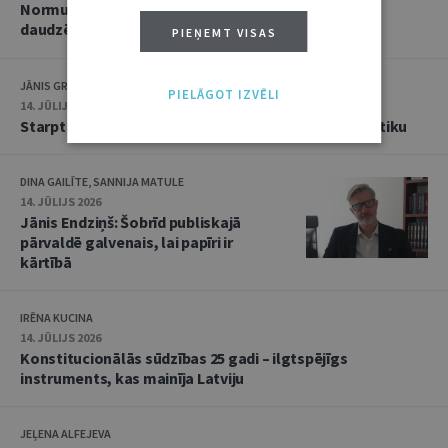
Normu konkurences un noziedzīgu nodarījumu
daudzējādības problemātika
PIEŅEMT VISAS
JĀNIS GRASIS
PIELĀGOT IZVĒLI
14. JŪLIJS 2026
Starptautiskās tiesības: mazās valstis pret reālpolitiku
DINA GAILĪTE, SANNIJA MATULE
14. JŪLIJS 2026
Jānis Endziņš: Šobrīd publiskajā
pārvaldē galvenais, lai papīri ir
kārtībā
IRĒNA KUCINA
14. JŪLIJS 2026
Konstitucionālās sūdzības 25 gadi – ilgtspējīgs
instruments, kas mainīja Latviju
JEĻENA ALFEJEVA