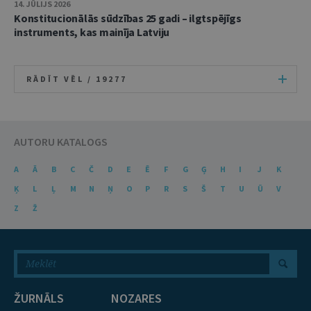
14. JŪLIJS 2026
Konstitucionālās sūdzības 25 gadi – ilgtspējīgs
instruments, kas mainīja Latviju
RĀDĪT VĒL /
19277
AUTORU KATALOGS
A
Ā
B
C
Č
D
E
Ē
F
G
Ģ
H
I
J
K
Ķ
L
Ļ
M
N
Ņ
O
P
R
S
Š
T
U
Ū
V
Z
Ž
ŽURNĀLS
NOZARES