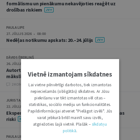
formālismu un pienākumu nekavējoties reaģēt uz
drošības riskiem
PAULA LIPE
27. JŪLIJS 2026 • 08:00
Nedēļas notikumu apskats: 20.–24. jūlijs
DĀVIDS ĒBERLIŅŠ
26. JŪLIJS 2026 • 08:00
Autortiesību subjekta un objekta juridiskie aspekti
Vietnē izmantojam sīkdatnes
mākslīgā intelekta kontekstā
2 KOMENTĀRI
Lai vietne pilnvērtīgi darbotos, tiek izmantotas
nepieciešamās (obligātās) sīkdatnes. Ar Jūsu
piekrišanu var tikt izmantotas vēl citas –
JURISTA VĀRDS
statistikas, sociālo mediju un funkcionalitātes.
22. JŪLIJS 2026 • 14:00
Papildinformācijai atveriet "Pielāgot izvēli". Jūs
Ekspertu saruna jūlijā: krimināltiesības un būvniecības
varat jebkurā brīdī mainīt savu izvēli,
riski
atgriežoties šajā vietnē. Plašāk –
sīkdatņu
politikā
.
PAULA LIPE