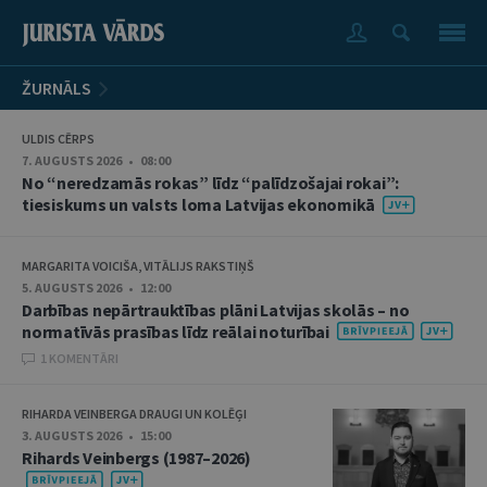
ŽURNĀLS
ULDIS CĒRPS
7. AUGUSTS 2026 • 08:00
No “neredzamās rokas” līdz “palīdzošajai rokai”:
tiesiskums un valsts loma Latvijas ekonomikā
MARGARITA VOICIŠA, VITĀLIJS RAKSTIŅŠ
5. AUGUSTS 2026 • 12:00
Darbības nepārtrauktības plāni Latvijas skolās – no
normatīvās prasības līdz reālai noturībai
1 KOMENTĀRI
RIHARDA VEINBERGA DRAUGI UN KOLĒĢI
3. AUGUSTS 2026 • 15:00
Rihards Veinbergs (1987–2026)