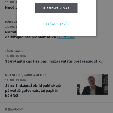
20. JŪLIJS 2026 • 16:05
Nedēļas notikumu apskats: 13.–17. jūlijs
PIEŅEMT VISAS
MĀRIS LEJA
PIELĀGOT IZVĒLI
14. JŪLIJS 2026
Normu konkurences un noziedzīgu nodarījumu
daudzējādības problemātika
JĀNIS GRASIS
14. JŪLIJS 2026
Starptautiskās tiesības: mazās valstis pret reālpolitiku
DINA GAILĪTE, SANNIJA MATULE
14. JŪLIJS 2026
Jānis Endziņš: Šobrīd publiskajā
pārvaldē galvenais, lai papīri ir
kārtībā
IRĒNA KUCINA