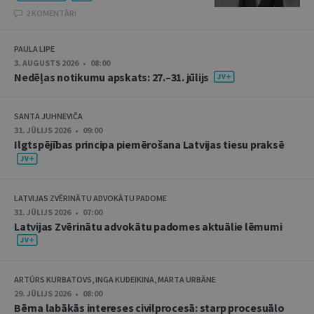
2 KOMENTĀRI
PAULA LIPE
3. AUGUSTS 2026 • 08:00
Nedēļas notikumu apskats: 27.–31. jūlijs
SANTA JUHNEVIČA
31. JŪLIJS 2026 • 09:00
Ilgtspējības principa piemērošana Latvijas tiesu praksē
LATVIJAS ZVĒRINĀTU ADVOKĀTU PADOME
31. JŪLIJS 2026 • 07:00
Latvijas Zvērinātu advokātu padomes aktuālie lēmumi
ARTŪRS KURBATOVS, INGA KUDEIKINA, MARTA URBĀNE
29. JŪLIJS 2026 • 08:00
Bērna labākās intereses civilprocesā: starp procesuālo