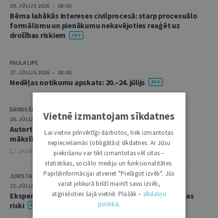
29. JŪLIJS 2026 • 08:00
Bērna labākās intereses civilprocesā: starp procesuālo
formālismu un pienākumu nekavējoties reaģēt uz
drošības riskiem
PAULA LIPE
27. JŪLIJS 2026 • 08:00
Nedēļas notikumu apskats: 20.–24. jūlijs
DĀVIDS ĒBERLIŅŠ
Vietnē izmantojam sīkdatnes
26. JŪLIJS 2026 • 08:00
Autortiesību subjekta un objekta juridiskie aspekti
Lai vietne pilnvērtīgi darbotos, tiek izmantotas
mākslīgā intelekta kontekstā
nepieciešamās (obligātās) sīkdatnes. Ar Jūsu
2 KOMENTĀRI
piekrišanu var tikt izmantotas vēl citas –
statistikas, sociālo mediju un funkcionalitātes.
Papildinformācijai atveriet "Pielāgot izvēli". Jūs
JURISTA VĀRDS
varat jebkurā brīdī mainīt savu izvēli,
22. JŪLIJS 2026 • 14:00
atgriežoties šajā vietnē. Plašāk –
sīkdatņu
Ekspertu saruna jūlijā: krimināltiesības un būvniecības
politikā
.
riski