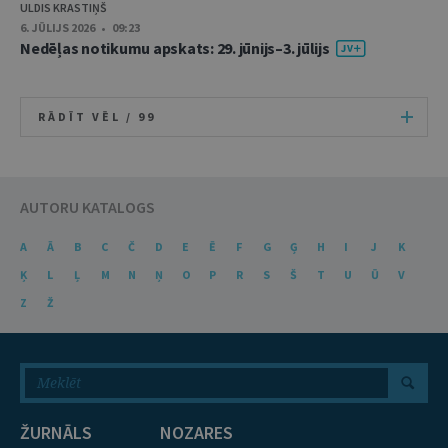
ULDIS KRASTIŅŠ
6. JŪLIJS 2026 • 09:23
Nedēļas notikumu apskats: 29. jūnijs–3. jūlijs
RĀDĪT VĒL /
99
AUTORU KATALOGS
A
Ā
B
C
Č
D
E
Ē
F
G
Ģ
H
I
J
K
Ķ
L
Ļ
M
N
Ņ
O
P
R
S
Š
T
U
Ū
V
Z
Ž
ŽURNĀLS
NOZARES