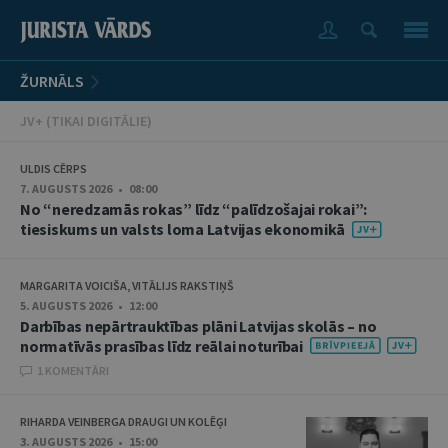
ŽURNĀLS
JV+ (TIKAI DIGITĀLIE)
ULDIS CĒRPS
7. AUGUSTS 2026 • 08:00
No “neredzamās rokas” līdz “palīdzošajai rokai”:
tiesiskums un valsts loma Latvijas ekonomikā
MARGARITA VOICIŠA, VITĀLIJS RAKSTIŅŠ
5. AUGUSTS 2026 • 12:00
Darbības nepārtrauktības plāni Latvijas skolās – no
normatīvās prasības līdz reālai noturībai
1 KOMENTĀRI
RIHARDA VEINBERGA DRAUGI UN KOLĒĢI
3. AUGUSTS 2026 • 15:00