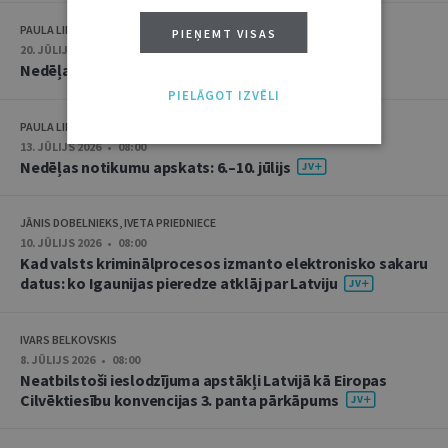
PAULA LIPE
PIEŅEMT VISAS
20. JŪLIJS 2026 • 16:05
Nedēļas notikumu apskats: 13.–17. jūlijs
PIELĀGOT IZVĒLI
PAULA LIPE
13. JŪLIJS 2026 • 08:00
Nedēļas notikumu apskats: 6.–10. jūlijs
JĀNIS DOBELNIEKS, IVETA PRIEDNIECE
10. JŪLIJS 2026 • 08:00
Kad valsts kriminālprocesos izmanto elektronisko sakaru
datus: ko Igaunijas pieredze atklāj par Latviju
IVARS BELKOVSKIS
8. JŪLIJS 2026 • 08:00
Neatbilstoši ieslodzījuma apstākļi Latvijā kā Eiropas
Cilvēktiesību konvencijas 3. panta pārkāpums