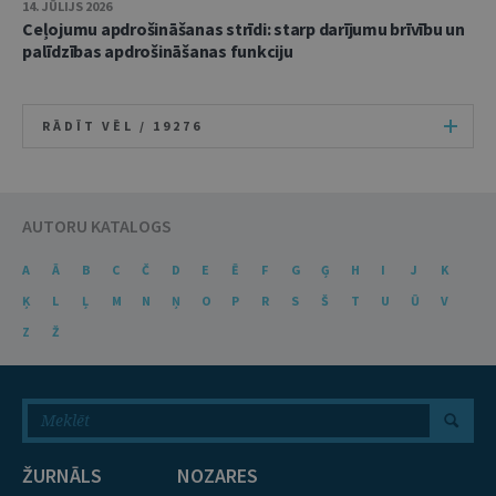
14. JŪLIJS 2026
Ceļojumu apdrošināšanas strīdi: starp darījumu brīvību un
palīdzības apdrošināšanas funkciju
RĀDĪT VĒL /
19276
AUTORU KATALOGS
A
Ā
B
C
Č
D
E
Ē
F
G
Ģ
H
I
J
K
Ķ
L
Ļ
M
N
Ņ
O
P
R
S
Š
T
U
Ū
V
Z
Ž
ŽURNĀLS
NOZARES