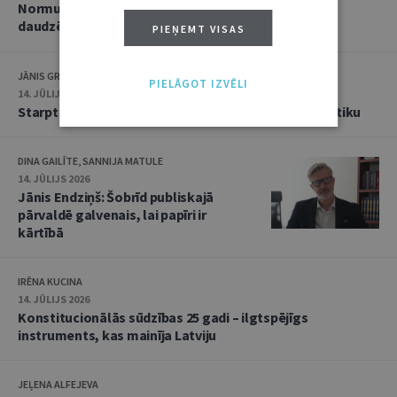
Normu konkurences un noziedzīgu nodarījumu
daudzējādības problemātika
PIEŅEMT VISAS
JĀNIS GRASIS
PIELĀGOT IZVĒLI
14. JŪLIJS 2026
Starptautiskās tiesības: mazās valstis pret reālpolitiku
DINA GAILĪTE, SANNIJA MATULE
14. JŪLIJS 2026
Jānis Endziņš: Šobrīd publiskajā
pārvaldē galvenais, lai papīri ir
kārtībā
IRĒNA KUCINA
14. JŪLIJS 2026
Konstitucionālās sūdzības 25 gadi – ilgtspējīgs
instruments, kas mainīja Latviju
JEĻENA ALFEJEVA