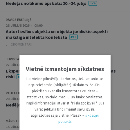
Nedēļas notikumu apskats: 20.–24. jūlijs
DĀVIDS ĒBERLIŅŠ
26. JŪLIJS 2026 • 08:00
Autortiesību subjekta un objekta juridiskie aspekti
mākslīgā intelekta kontekstā
2 KOMENTĀRI
JURISTA VĀRDS
22. JŪLIJS 2026 • 14:00
Vietnē izmantojam sīkdatnes
Ekspertu saruna jūlijā: krimināltiesības un būvniecības
riski
Lai vietne pilnvērtīgi darbotos, tiek izmantotas
nepieciešamās (obligātās) sīkdatnes. Ar Jūsu
piekrišanu var tikt izmantotas vēl citas –
PAULA LIPE
statistikas, sociālo mediju un funkcionalitātes.
20. JŪLIJS 2026 • 16:05
Papildinformācijai atveriet "Pielāgot izvēli". Jūs
Nedēļas notikumu apskats: 13.–17. jūlijs
varat jebkurā brīdī mainīt savu izvēli,
atgriežoties šajā vietnē. Plašāk –
sīkdatņu
MĀRIS LEJA
politikā
.
14. JŪLIJS 2026