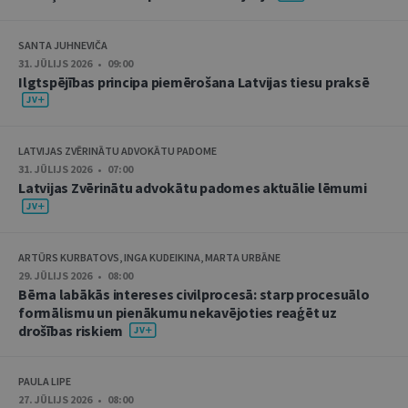
SANTA JUHNEVIČA
31. JŪLIJS 2026 • 09:00
Ilgtspējības principa piemērošana Latvijas tiesu praksē
LATVIJAS ZVĒRINĀTU ADVOKĀTU PADOME
31. JŪLIJS 2026 • 07:00
Latvijas Zvērinātu advokātu padomes aktuālie lēmumi
ARTŪRS KURBATOVS, INGA KUDEIKINA, MARTA URBĀNE
29. JŪLIJS 2026 • 08:00
Bērna labākās intereses civilprocesā: starp procesuālo
formālismu un pienākumu nekavējoties reaģēt uz
drošības riskiem
PAULA LIPE
27. JŪLIJS 2026 • 08:00