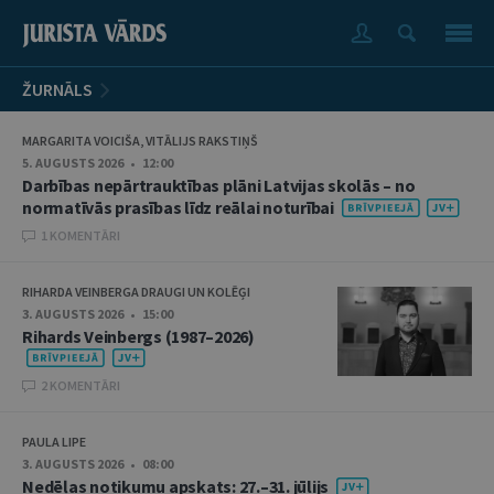
ŽURNĀLS
MARGARITA VOICIŠA, VITĀLIJS RAKSTIŅŠ
5. AUGUSTS 2026 • 12:00
Darbības nepārtrauktības plāni Latvijas skolās – no
normatīvās prasības līdz reālai noturībai
1 KOMENTĀRI
RIHARDA VEINBERGA DRAUGI UN KOLĒĢI
3. AUGUSTS 2026 • 15:00
Rihards Veinbergs (1987–2026)
2 KOMENTĀRI
PAULA LIPE
3. AUGUSTS 2026 • 08:00
Nedēļas notikumu apskats: 27.–31. jūlijs