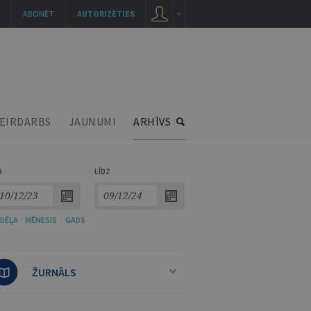
ABONĒT
AUTORIZĒTIES
EIRDARBS
JAUNUMI
ARHĪVS
O
LĪDZ
DĒĻA
/
MĒNESIS
/
GADS
ŽURNĀLS