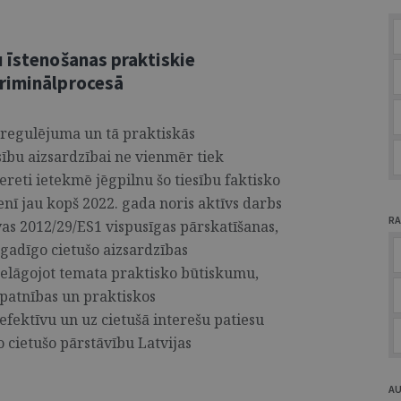
 īstenošanas praktiskie
kriminālprocesā
 regulējuma un tā praktiskās
sību aizsardzībai ne vienmēr tiek
ereti ietekmē jēgpilnu šo tiesību faktisko
enī jau kopš 2022. gada noris aktīvs darbs
RA
vas 2012/29/ES1 vispusīgas pārskatīšanas,
gadīgo cietušo aizsardzības
Ielāgojot temata praktisko būtiskumu,
īpatnības un praktiskos
efektīvu un uz cietušā interešu patiesu
 cietušo pārstāvību Latvijas
A