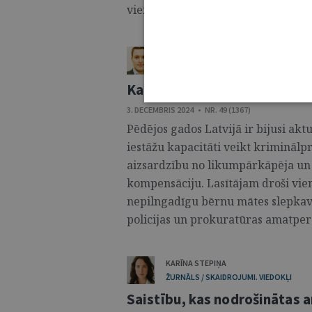
vienlaicīgi saudzējošas bērnam. ...
DĀVIDS GUREVIČS
ŽURNĀLS / VIEDOKLIS
Kad prokurora kļūda maksā 
3. DECEMBRIS 2024 • NR. 49 (1367)
Pēdējos gados Latvijā ir bijusi akt
iestāžu kapacitāti veikt kriminālp
aizsardzību no likumpārkāpēja un i
kompensāciju. Lasītājam droši vien
nepilngadīgu bērnu mātes slepkavīb
policijas un prokuratūras amatperso
KARĪNA STEPIŅA
ŽURNĀLS / SKAIDROJUMI. VIEDOKĻI
Saistību, kas nodrošinātas a