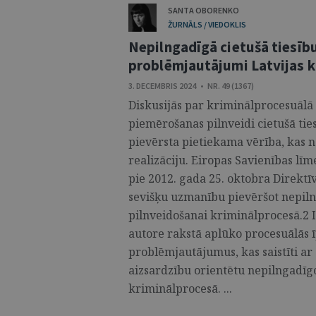
SANTA OBORENKO
ŽURNĀLS / VIEDOKLIS
Nepilngadīgā cietušā tiesību
problēmjautājumi Latvijas 
3. DECEMBRIS 2024 • NR. 49 (1367)
Diskusijās par kriminālprocesuālā
piemērošanas pilnveidi cietušā tie
pievērsta pietiekama vērība, kas n
realizāciju. Eiropas Savienības līm
pie 2012. gada 25. oktobra Direktī
sevišķu uzmanību pievēršot nepiln
pilnveidošanai kriminālprocesā.2 
autore rakstā aplūko procesuālās 
problēmjautājumus, kas saistīti ar 
aizsardzību orientētu nepilngadīgo
kriminālprocesā. ...