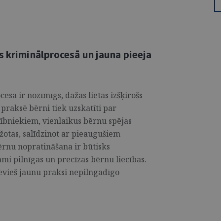
s kriminālprocesā un jauna pieeja
esā ir nozīmīgs, dažās lietās izšķirošs
praksē bērni tiek uzskatīti par
lībniekiem, vienlaikus bērnu spējas
ežotas, salīdzinot ar pieaugušiem
bērnu nopratināšana ir būtisks
ami pilnīgas un precīzas bērnu liecības.
evieš jaunu praksi nepilngadīgo