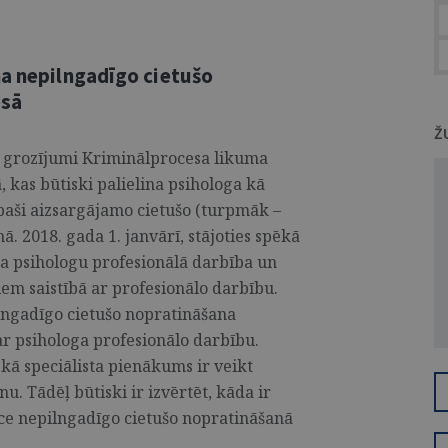
ma nepilngadīgo cietušo
esā
Ž
kā grozījumi Kriminālprocesa likuma
 kas būtiski palielina psihologa kā
paši aizsargājamo cietušo (turpmāk –
. 2018. gada 1. janvārī, stājoties spēkā
a psihologu profesionālā darbība un
iem saistībā ar profesionālo darbību.
lngadīgo cietušo nopratināšana
r psihologa profesionālo darbību.
kā speciālista pienākums ir veikt
. Tādēļ būtiski ir izvērtēt, kāda ir
ce nepilngadīgo cietušo nopratināšanā