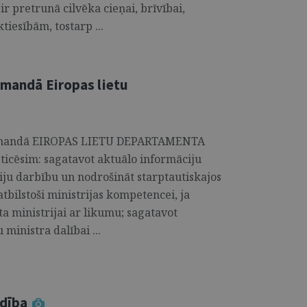
r pretrunā cilvēka cieņai, brīvībai,
tiesībām, tostarp ...
komandā Eiropas lietu
i komandā EIROPAS LIETU DEPARTAMENTA
icēsim: sagatavot aktuālo informāciju
ciju darbību un nodrošināt starptautiskajos
atbilstoši ministrijas kompetencei, ja
ta ministrijai ar likumu; sagatavot
ministra dalībai ...
adība