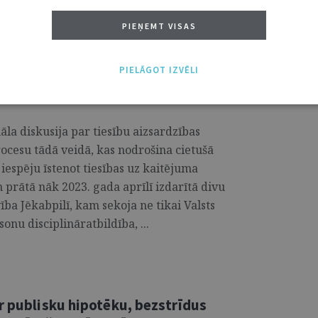
PIEŅEMT VISAS
PIELĀGOT IZVĒLI
dārgi
uāla diskusija par tiesību aizsardzības
rocesu tādā veidā, kas nodrošina cietušā
espēju īstenot tiesības uz kaitējuma
 prātā nāk 2023. gada aprīlī izdarītā divu
a Jēkabpilī, kam sekoja ne tikai Valsts
nu disciplināratbildība, ...
r publisku hipotēku, bezstrīdus