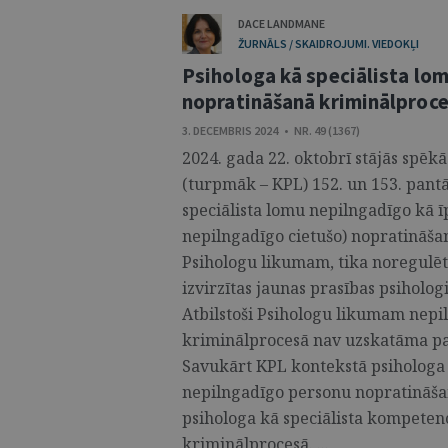
DACE LANDMANE
ŽURNĀLS / SKAIDROJUMI. VIEDOKĻI
Psihologa kā speciālista lo
nopratināšanā kriminālproc
3. DECEMBRIS 2024 • NR. 49 (1367)
2024. gada 22. oktobrī stājās spē
(turpmāk – KPL) 152. un 153. pantā,
speciālista lomu nepilngadīgo kā ī
nepilngadīgo cietušo) nopratināšanā
Psihologu likumam, tika noregulēt
izvirzītas jaunas prasības psiholog
Atbilstoši Psihologu likumam nepi
kriminālprocesā nav uzskatāma pa
Savukārt KPL kontekstā psihologa 
nepilngadīgo personu nopratināšanu
psihologa kā speciālista kompeten
kriminālprocesā. ...