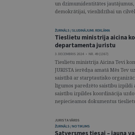
un dzimumidentitātes jautājumus, i
demokrātijai, vienlīdzībai un cilvēk
ŽURNĀLS / SLUDINĀJUMI. REKLĀMA
Tieslietu ministrija aicina 
departamenta juristu
3. DECEMBRIS 2024 • NR. 49 (1367)
Tieslietu ministrija Aicina Tev
JURISTA ierēdņa amatā Mēs Tev uzt
saistībā ar starptautisko organizā
līgumos paredzēto saistību izpildi 
saistību izpildes koordinācija uzdo
nepiecieamos dokumentus tieslietu 
JURISTA VĀRDS
ŽURNĀLS / NOTIKUMS
Satversmes tiesai – jauna v