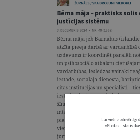
ŽURNĀLS / SKAIDROJUMI. VIEDOKĻI
Bērna māja – praktisks solis
justīcijas sistēmu
3. DECEMBRIS 2024 • NR. 49 (1367)
Bērna māja jeb Barnahus (islandieš
atzīta pieeja darbā ar vardarbībā
uzdevums ir koordinēt paralēli no
un psihosociālo atbalstu cietušaja
vardarbības, ieslēdzas vairāki rea
iestādē, sociālajā dienestā, bāriņti
citas institūcijas un speciālisti – 
iestādes, krīžu centri, skolas mentā
šīm iestādēm atbilstoši savām funk
intervencēs arī cietušo bērnu. Bē
piemērotu vidi un "viena kontaktp
Lai vietne pilnvērtīg
vēl citas – statisti
viena speciālista pie otra, bet šo 
jumta, lai darbības ar cietušā bērn