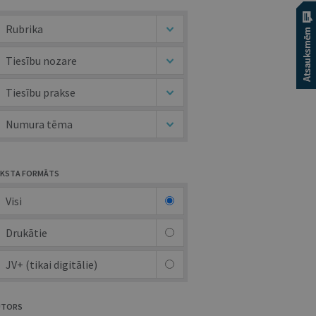
Rubrika
Tiesību nozare
Tiesību prakse
Numura tēma
KSTA FORMĀTS
Visi
Drukātie
JV+ (tikai digitālie)
UTORS