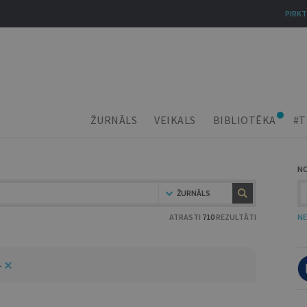
PIRKT
ŽURNĀLS
VEIKALS
BIBLIOTĒKA
#T
N
ŽURNĀLS
ATRASTI
710
REZULTĀTI
NE
4