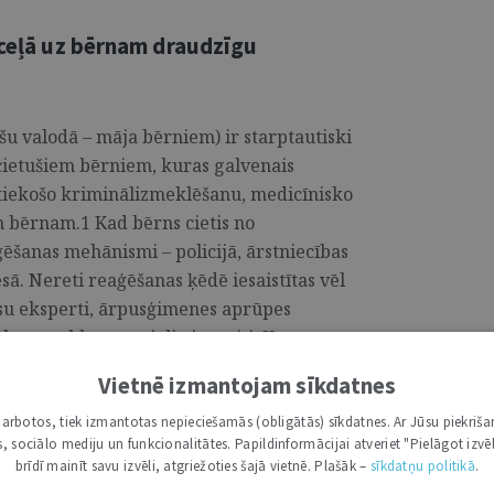
 ceļā uz bērnam draudzīgu
u valodā – māja bērniem) ir starptautiski
 cietušiem bērniem, kuras galvenais
tiekošo kriminālizmeklēšanu, medicīnisko
m bērnam.1 Kad bērns cietis no
ģēšanas mehānismi – policijā, ārstniecības
esā. Nereti reaģēšanas ķēdē iesaistītas vēl
tiesu eksperti, ārpusģimenes aprūpes
lās veselības speciālisti un citi. Katra no
cijām un pilnvarām rīkojas, iesaistot
Vietnē izmantojam sīkdatnes
rna mājas modelis nodrošina bērnam
unkta pieeju", kur nevis bērns dodas no
i darbotos, tiek izmantotas nepieciešamās (obligātās) sīkdatnes. Ar Jūsu piekriša
kas, sociālo mediju un funkcionalitātes. Papildinformācijai atveriet "Pielāgot izvēl
dažādo jomu speciālisti pulcējas zem viena
brīdī mainīt savu izvēli, atgriežoties šajā vietnē. Plašāk –
sīkdatņu politikā
.
a iesaisti būtu koordinētas, efektīvas un