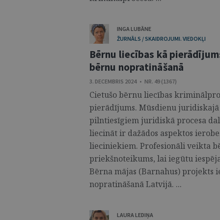
INGA LUBĀNE
ŽURNĀLS / SKAIDROJUMI. VIEDOKĻI
Bērnu liecības kā pierādījum
bērnu nopratināšanā
3. DECEMBRIS 2024 • NR. 49 (1367)
Cietušo bērnu liecības kriminālproc
pierādījums. Mūsdienu juridiskajā 
pilntiesīgiem juridiskā procesa da
liecināt ir dažādos aspektos ierob
lieciniekiem. Profesionāli veikta 
priekšnoteikums, lai iegūtu iespēj
Bērna mājas (Barnahus) projekts i
nopratināšanā Latvijā. ...
LAURA LEDIŅA