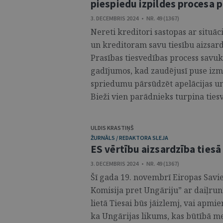
piespiedu izpildes procesa 
3. DECEMBRIS 2024 • NR. 49 (1367)
Nereti kreditori sastopas ar situāc
un kreditoram savu tiesību aizsardz
Prasības tiesvedības process savukā
gadījumos, kad zaudējusī puse izm
spriedumu pārsūdzēt apelācijas un 
Bieži vien parādnieks turpina tiesv
ULDIS KRASTIŅŠ
ŽURNĀLS / REDAKTORA SLEJA
ES vērtību aizsardzība tiesā
3. DECEMBRIS 2024 • NR. 49 (1367)
Šī gada 19. novembrī Eiropas Savie
Komisija pret Ungāriju” ar daiļrun
lietā Tiesai būs jāizlemj, vai apm
ka Ungārijas likums, kas būtībā me