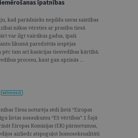
piemērošanas īpatnības
iju, kad parādnieks nepilda savas saistības
ībai nākas vērsties ar prasību tiesā.
rt var ilgt vairākus gadus, īpaši
anto likumā paredzētās iespējas
pēc tam arī kasācijas tiesvedības kārtībā.
edības procesu, kaut gan apzinās ...
nības Tiesa noturēja sēdi lietā “Eiropas
īgu lietas nosaukumu “ES vērtības”.1 Šajā
ierināt Eiropas Komisijas (EK) pārmetumus,
dijos aizliedz atspoguļot homoseksualitāti