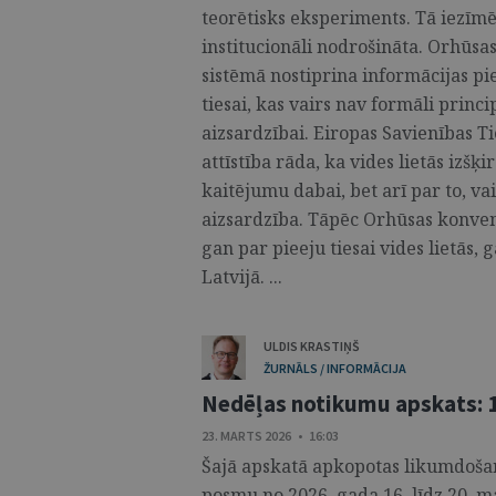
teorētisks eksperiments. Tā iezīmē
institucionāli nodrošināta. Orhūsas
sistēmā nostiprina informācijas pi
tiesai, kas vairs nav formāli princi
aizsardzībai. Eiropas Savienības Ti
attīstība rāda, ka vides lietās izšķi
kaitējumu dabai, bet arī par to, vai
aizsardzība. Tāpēc Orhūsas konvenc
gan par pieeju tiesai vides lietās, 
Latvijā. ...
ULDIS KRASTIŅŠ
ŽURNĀLS / INFORMĀCIJA
Nedēļas notikumu apskats: 1
23. MARTS 2026 • 16:03
Šajā apskatā apkopotas likumdošana
posmu no 2026. gada 16. līdz 20. ma