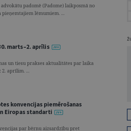
tu advokātu padomē (Padome) laikposmā no
im pieņemtajiem lēmumiem. ...
Ž
. marts–2. aprīlis
s un tiesu prakses aktualitātes par laika
. aprīlim. ...
tes konvencijas piemērošanas
n Eiropas standarti
vencijas par bērnu aizsardzību pret