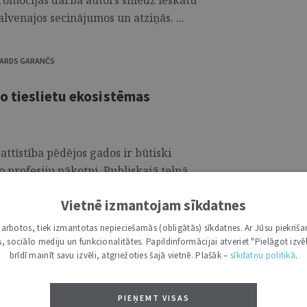
romocijas darba autors sniedz ieskatu
lvenajos secinājumos un atziņās. ...
UARDS GARANČS
mo tieslietu ekosistēmas
ttīstība pēdējos gados ir būtiski
o profesiju nākotni. Publiskajā telpā
a MI risinājumi tuvākajā laikā varētu
Vietnē izmantojam sīkdatnes
i samazināt pieprasījumu pēc juridiskajiem
tiski pētījumi liecina par pretēju
i darbotos, tiek izmantotas nepieciešamās (obligātās) sīkdatnes. Ar Jūsu piekriša
ā aptauja rāda, ka aptuveni 73 % juristu
kas, sociālo mediju un funkcionalitātes. Papildinformācijai atveriet "Pielāgot izvēl
brīdī mainīt savu izvēli, atgriežoties šajā vietnē. Plašāk –
sīkdatņu politikā
.
arbā, savukārt 65 % advokātu biroju
t ģeneratīvo MI tuvāko piecu gadu laikā
 liecina, ka jautājums nav par to, vai MI
PIEŅEMT VISAS