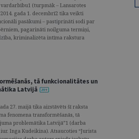
 vardarbību1 (turpmāk – Lansarotes
 2014. gada 1. decembrī2 tika veikti
ucionāli pasākumi – pastiprināti sodi par
ērniem, pagarināti noilguma termiņi,
dzība, kriminalizēta intīma rakstura
rmēšanās, tā funkcionalitātes un
ātika Latvijā
ada 27. maijā tika aizstāvēts šī raksta
sma fenomena transformēšanās, tā
lējuma problemātika Latvijā”1 (darba
. iur. Inga Kudeikina). Atsaucoties “Jurista