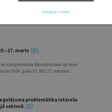
 tas mainīs juridiskā darba saturu. Turklāt
gaismo arī plašāku problēmu – tieslietu
PIELĀGOT IZVĒLI
s jautājumus, kam līdz šim nav tikusi
3.–27. marts
 un starptautiskās likumdošanas un tiesu
u no 2026. gada 23. līdz 27. martam. ...
 regulējuma problemātika interešu
ajā sektorā