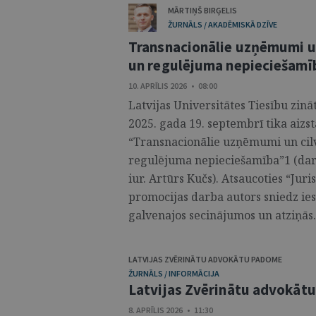
MĀRTIŅŠ BIRĢELIS
ŽURNĀLS / AKADĒMISKĀ DZĪVE
Transnacionālie uzņēmumi un
un regulējuma nepieciešamī
10. APRĪLIS 2026 • 08:00
Latvijas Universitātes Tiesību zin
2025. gada 19. septembrī tika aizs
“Transnacionālie uzņēmumi un cilv
regulējuma nepieciešamība”1 (darba
iur. Artūrs Kučs). Atsaucoties “Jur
promocijas darba autors sniedz ies
galvenajos secinājumos un atziņās. 
LATVIJAS ZVĒRINĀTU ADVOKĀTU PADOME
ŽURNĀLS / INFORMĀCIJA
Latvijas Zvērinātu advokāt
8. APRĪLIS 2026 • 11:30