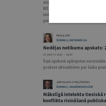
aizstās juristus, bet gan par to, kā
MI ienākšana juridiskajā praksē iz
sistēmas noslodzes un efektivitāte
pievērta pienācīga uzmanība. ...
PAULA LIPE
ŽURNĀLS / INFORMĀCIJA
Nedēļas notikumu apskats: 2
30. MARTS 2026 • 08:00
Šajā apskatā apkopotas nacionālās
prakses aktualitātes par laika posm
JAROSLAVS STREĻČENOKS
ŽURNĀLS / AKADĒMISKĀ DZĪVE
Mākslīgā intelekta tiesiskā
konflikta risināšanā publisk