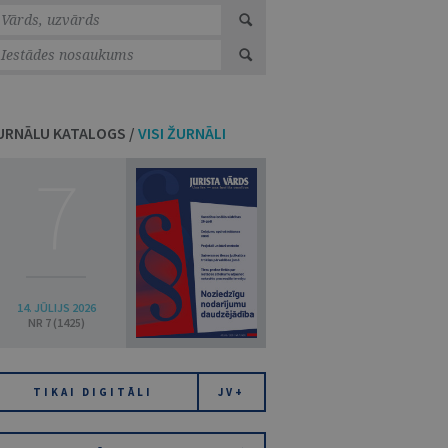
URNĀLU KATALOGS /
VISI ŽURNĀLI
7
14. JŪLIJS 2026
NR 7 (1425)
TIKAI DIGITĀLI
JV+