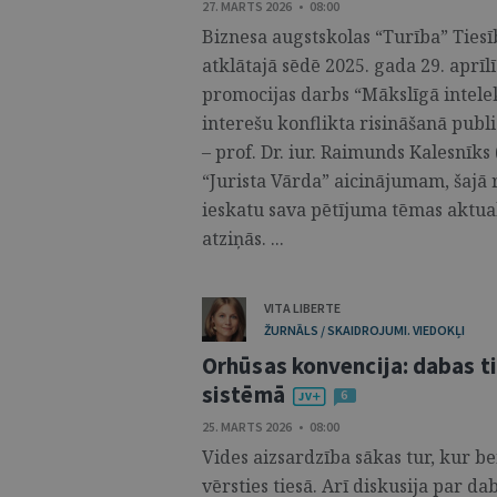
27. MARTS 2026 • 08:00
Biznesa augstskolas “Turība” Ties
atklātajā sēdē 2025. gada 29. aprīlī
promocijas darbs “Mākslīgā intele
interešu konflikta risināšanā publi
– prof. Dr. iur. Raimunds Kalesnīk
“Jurista Vārda” aicinājumam, šajā 
ieskatu sava pētījuma tēmas aktua
atziņās. ...
VITA LIBERTE
ŽURNĀLS / SKAIDROJUMI. VIEDOKĻI
Orhūsas konvencija: dabas ti
sistēmā
6
25. MARTS 2026 • 08:00
Vides aizsardzība sākas tur, kur be
vērsties tiesā. Arī diskusija par da