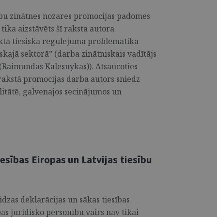
ību zinātnes nozares promocijas padomes
 tika aizstāvēts šī raksta autora
kta tiesiskā regulējuma problemātika
skajā sektorā” (darba zinātniskais vadītājs
s (Raimundas Kalesnykas)). Atsaucoties
rakstā promocijas darba autors sniedz
litātē, galvenajos secinājumos un
esības Eiropas un Latvijas tiesību
idzas deklarācijas un sākas tiesības
bas juridisko personību vairs nav tikai