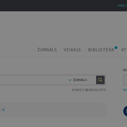
PIRKT
ŽURNĀLS
VEIKALS
BIBLIOTĒKA
#T
N
ŽURNĀLS
ATRASTI
15
REZULTĀTI
NE
6