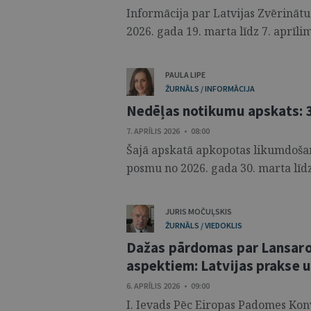
Informācija par Latvijas Zvērinā
2026. gada 19. marta līdz 7. aprīl
PAULA LIPE
ŽURNĀLS / INFORMĀCIJA
Nedēļas notikumu apskats: 30
7. APRĪLIS 2026 • 08:00
Šajā apskatā apkopotas likumdošana
posmu no 2026. gada 30. marta līdz 2
JURIS MOČUĻSKIS
ŽURNĀLS / VIEDOKLIS
Dažas pārdomas par Lansaro
aspektiem: Latvijas prakse u
6. APRĪLIS 2026 • 09:00
I. Ievads Pēc Eiropas Padomes Kon