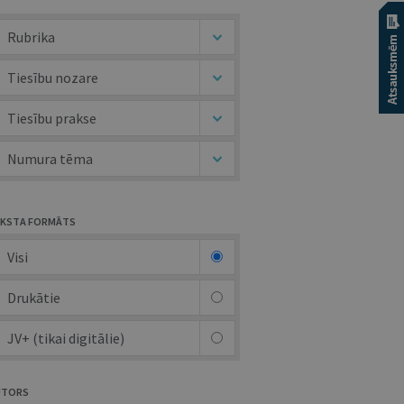
Rubrika
Tiesību nozare
Tiesību prakse
Numura tēma
KSTA FORMĀTS
Visi
Drukātie
JV+ (tikai digitālie)
UTORS