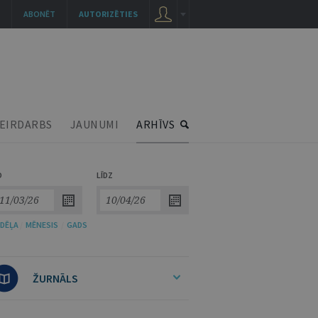
ABONĒT
AUTORIZĒTIES
EIRDARBS
JAUNUMI
ARHĪVS
O
LĪDZ
DĒĻA
/
MĒNESIS
/
GADS
ŽURNĀLS