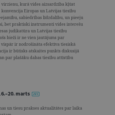
 virzienu, kurā vides aizsardzība kļūst
 konvencija Eiropas un Latvijas tiesību
eejamību, sabiedrības līdzdalību, un pieeju
pi, bet praktiski instrumenti vides interešu
esas judikatūra un Latvijas tiesību
rošs bieži ir ne vien jautājums par
 vispār ir nodrošināta efektīva tiesiskā
ija ir būtisks atskaites punkts diskusijā
gan par plašāku dabas tiesību attīstību
6.–20. marts
s un tiesu prakses aktualitātes par laika
rtam. ...