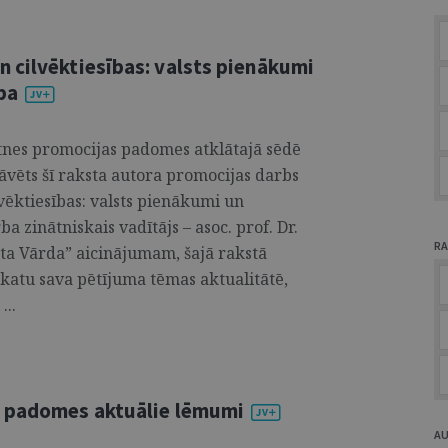
 cilvēktiesības: valsts pienākumi
ba
ātnes promocijas padomes atklātajā sēdē
tāvēts šī raksta autora promocijas darbs
ēktiesības: valsts pienākumi un
 zinātniskais vadītājs – asoc. prof. Dr.
RA
ista Vārda” aicinājumam, šajā rakstā
katu sava pētījuma tēmas aktualitātē,
...
u padomes aktuālie lēmumi
A