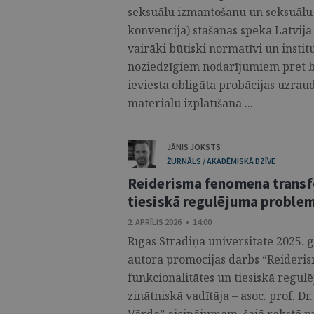
seksuālu izmantošanu un seksuālu
konvencija) stāšanās spēkā Latvijā
vairāki būtiski normatīvi un instit
noziedzīgiem nodarījumiem pret b
ieviesta obligāta probācijas uzrau
materiālu izplatīšana ...
JĀNIS JOKSTS
ŽURNĀLS / AKADĒMISKĀ DZĪVE
Reiderisma fenomena transfo
tiesiskā regulējuma problem
2. APRĪLIS 2026 • 14:00
Rīgas Stradiņa universitātē 2025. g
autora promocijas darbs “Reideri
funkcionalitātes un tiesiskā regu
zinātniskā vadītāja – asoc. prof. Dr