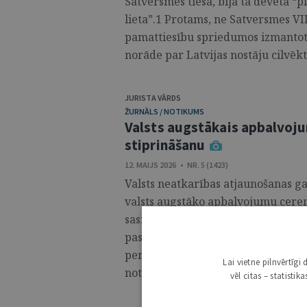
Satversmes tiesa, bija tā dēvētā “
lieta”.1 Protams, ne Satversmes VII
pamattiesību spriedumos izmantot
norāde par Latvijas nostāju cilvēkt
JURISTA VĀRDS
ŽURNĀLS / NOTIKUMS
Valsts augstākais apbalvojum
stiprināšanu
12. MAIJS 2026 • NR. 5 (1423)
Valsts neatkarības atjaunošanas gad
valsts augstāko apbalvojumu cerem
sasniegumiem un kalpošanu sabiedr
pasniedza Triju Zvaigžņu ordeni, V
personībām, kas pārstāvēja dažādas
Lai vietne pilnvērtīg
notāru padomes rīkotājdirektores vi
vēl citas – statisti