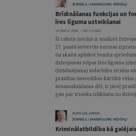
ŽURNĀLS / SKAIDROJUMI. VIEDOKĻI
Brīdināšanas funkcijas un f
īres līguma uzteikšanai
12. MAIJS 2026 • NR. 5 (1423)
Šī raksta mērķis ir analizēt Dzīvo
27. pantā ietvertās normas izpratn
tai skaitā aplūkot Senāta spriedum
dzīvojamās telpas īres līguma izb
(brīdinājuma) iedarbību strīdus sit
prasības tiesvedības kārtībā vēlas
nesamaksāšanas dēļ, ir jāceļ prasī
gan par īrnieka izlikšanu no dzīvoja
ALDIS LIELJUKSIS
ŽURNĀLS / SKAIDROJUMI. VIEDOKĻI
Kriminālatbildība kā galējais