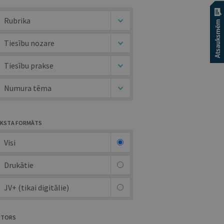
Rubrika
Tiesību nozare
Tiesību prakse
Numura tēma
KSTA FORMĀTS
Visi
Drukātie
JV+ (tikai digitālie)
UTORS