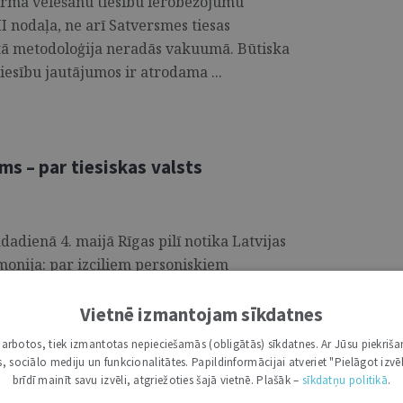
pirmā vēlēšanu tiesību ierobežojumu
I nodaļa, ne arī Satversmes tiesas
ā metodoloģija neradās va­kuumā. Būtiska
iesību jautājumos ir atrodama ...
s – par tiesiskas valsts
adienā 4. maijā Rīgas pilī notika Latvijas
onija: par izciliem personiskiem
ībai Valsts prezidents Edgars Rinkēvičs
iestura ordeni un Atzinības krustu 38
Vietnē izmantojam sīkdatnes
 jomas. Viņu vidū bija Latvijas Zvērinātu
i darbotos, tiek izmantotas nepieciešamās (obligātās) sīkdatnes. Ar Jūsu piekriša
etniece Vija Piziča, kura ...
kas, sociālo mediju un funkcionalitātes. Papildinformācijai atveriet "Pielāgot izvēl
brīdī mainīt savu izvēli, atgriežoties šajā vietnē. Plašāk –
sīkdatņu politikā
.