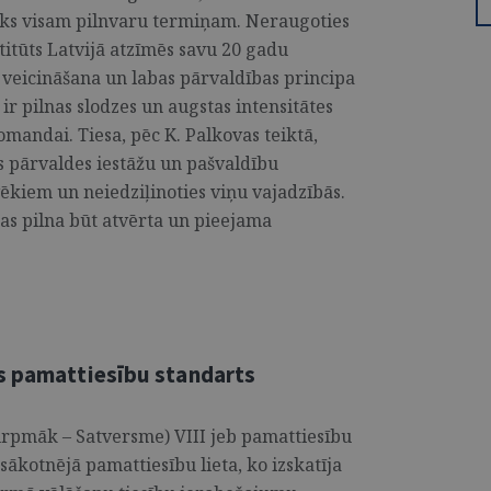
tiks visam pilnvaru termiņam. Neraugoties
titūts Latvijā atzīmēs savu 20 gadu
s veicināšana un labas pārvaldības principa
r pilnas slodzes un augstas intensitātes
omandai. Tiesa, pēc K. Palkovas teiktā,
sts pārvaldes iestāžu un pašvaldību
lvēkiem un neiedziļinoties viņu vajadzībās.
as pilna būt atvērta un pieejama
s pamattiesību standarts
urpmāk – Satversme) VIII jeb pamattiesību
sākotnējā pamattiesību lieta, ko izskatīja