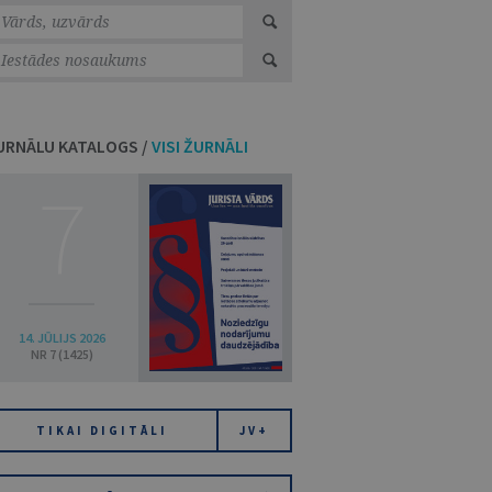
URNĀLU KATALOGS /
VISI ŽURNĀLI
7
14. JŪLIJS 2026
NR 7 (1425)
TIKAI DIGITĀLI
JV+