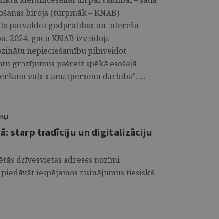
flikta identificēšanai un pārvaldībai – šāda
rošanas biroja (turpmāk – KNAB)
sts pārvaldes godprātības un interešu
ba. 2024. gadā KNAB izveidoja
apzinātu nepieciešamību pilnveidot
tu grozījumus pašreiz spēkā esošajā
ēršanu valsts amatpersonu darbībā”. ...
KĻI
: starp tradīciju un digitalizāciju
rētās dzīvesvietas adreses nozīmi
n piedāvāt iespējamos risinājumus tiesiskā