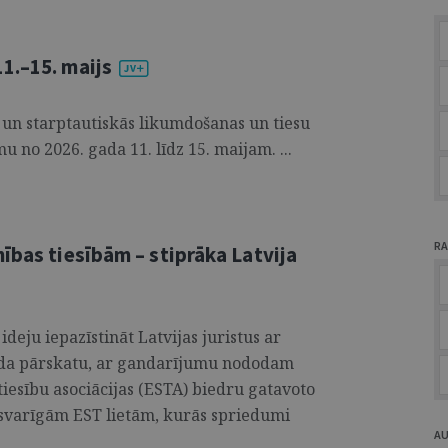
1.–15. maijs
 un starptautiskās likumdošanas un tiesu
u no 2026. gada 11. līdz 15. maijam. ...
RA
ības tiesībām – stiprāka Latvija
deju iepazīstināt Latvijas juristus ar
gada pārskatu, ar gandarījumu nododam
tiesību asociācijas (ESTA) biedru gatavoto
varīgām EST lietām, kurās spriedumi
A