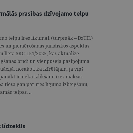
ormālās prasības dzīvojamo telpu
jamo telpu īres likuma1 (turpmāk – DzTĪL)
es un piemērošanas juridiskos aspektus,
u lietā SKC-151/2025, kas aktualizē
eigšanās brīdi un vienpusējā paziņojuma
uācijā, nosakot, ka izīrētājam, ja viņš
 panākt īrnieka izlikšanu īres maksas
ba tiesā gan par īres līguma izbeigšanu,
mās telpas. ...
 līdzeklis