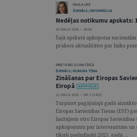
PAULA LIPE
ŽURNĀLS / INFORMĀCIJA
Nedēļas notikumu apskats: 1
18. MAIJS 2026 • 08:00
Šajā apskatā apkopotas nacionālās
prakses aktualitātes par laika posm
VINETA BEI
,
ILONA ČEIČA
ŽURNĀLS / NUMURA TĒMA
Zināšanas par Eiropas Savien
Eiropā
12. MAIJS 2026 • NR. 5 (1423)
Turpinot pagājušajā gadā aizsākto i
Eiropas Savienības Tiesas (EST) 
lasītājiem otro Eiropas Savienības 
apkopojumu par interesantām un s
tikuši pasludināti 2025. gadā. ...