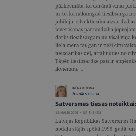
pārliecināta, ka darāmā viņai pie
uz to, ka nākamgad tiesībsarga ins
jubileju, cilvēktiesību aizsardzība
ievērošanas pārraudzība joprojām i
darbs tiesībsargam un visai viņa k
lielā mērā tas gan ir tieši citu val
neizdarības dēļ, attālinoties no ci
Tāpēc tiesībsardze pati ir apņēmīb
ikvienam. ...
IRĒNA KUCINA
ŽURNĀLS / ESEJA
Satversmes tiesas noteiktai
12. MAIJS 2026 • NR. 5 (1423)
Latvijas Republikas Satversmes (t
nodaļa stājās spēkā 1998. gadā, un 