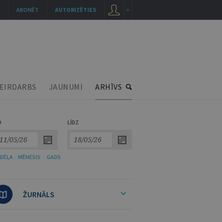
ABONĒT
AUTORIZĒTIES
EIRDARBS
JAUNUMI
ARHĪVS
O
LĪDZ
DĒĻA
/
MĒNESIS
/
GADS
ŽURNĀLS