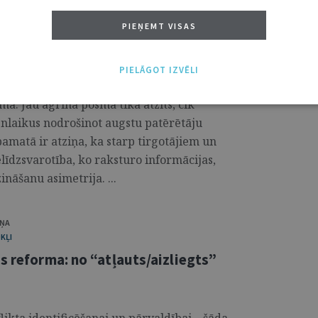
PIEŅEMT VISAS
 līguma noteikumu jomā
PIELĀGOT IZVĒLI
ir būtiska nozīme Eiropas Savienības
mā. Jau agrīnā posmā tika atzīts, cik
vienlaikus nodrošinot augstu patērētāju
pamatā ir atziņa, ka starp tirgotājiem un
īdzsvarotība, ko raksturo informācijas,
ināšanu asimetrija. ...
IŅA
KĻI
s reforma: no “atļauts/aizliegts”