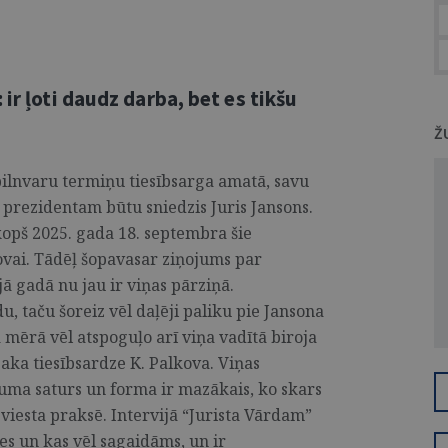
ir ļoti daudz darba, bet es tikšu
Ž
pilnvaru termiņu tiesībsarga amatā, savu
 prezidentam būtu sniedzis Juris Jansons.
kopš 2025. gada 18. septembra šie
ovai. Tādēļ šopavasar ziņojums par
ā gadā nu jau ir viņas pārziņā.
, taču šoreiz vēl daļēji paliku pie Jansona
 mērā vēl atspoguļo arī viņa vadītā biroja
saka tiesībsardze K. Palkova. Viņas
ojuma saturs un forma ir mazākais, ko skars
eviesta praksē. Intervijā “Jurista Vārdam”
ies un kas vēl sagaidāms, un ir