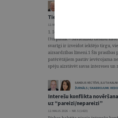
KŪNS LĒNARTSS
ŽURNĀLS / SKAIDROJUMI. VIEDOKĻI
Tiesas judikatūra negodīgu
12. MAIJS 2026 • NR. 5 (1423)
1. Ievads Patērētāju aizsardzībai 
(turpmāk – Savienība) tiesību sistē
svarīgi ir izveidot iekšējo tirgu, 
aizsardzības līmeni.1 Šīs prasības 
patērētājiem pastāv ievērojama nel
spēju aizstāvēt savas intereses un z
SANDIJS VECTĒVS
,
ILUTA KALN
ŽURNĀLS / SKAIDROJUMI. VIEDO
Interešu konflikta novēršana
uz “pareizi/nepareizi”
12. MAIJS 2026 • NR. 5 (1423)