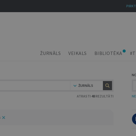
PIRKT
ŽURNĀLS
VEIKALS
BIBLIOTĒKA
#T
N
ŽURNĀLS
ATRASTI
48
REZULTĀTI
NE
6