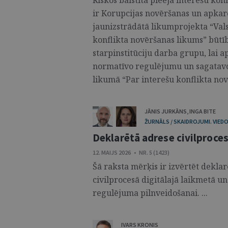
Riskos balstīta pieeja interešu kon
ir Korupcijas novēršanas un apka
jaunizstrādātā likumprojekta “Val
konflikta novēršanas likums” būtī
starpinstitūciju darba grupu, lai 
normatīvo regulējumu un sagatavo
likumā “Par interešu konflikta nov
JĀNIS JURKĀNS
,
INGA BITE
ŽURNĀLS / SKAIDROJUMI. VIEDO
Deklarētā adrese civilprocesā
12. MAIJS 2026 • NR. 5 (1423)
Šā raksta mērķis ir izvērtēt dekla
civilprocesā digitālajā laikmetā u
regulējuma pilnveidošanai. ...
IVARS KRONIS