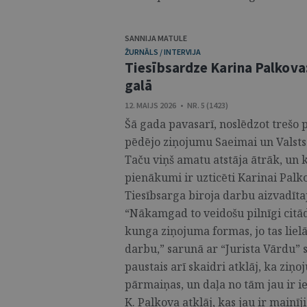
SANNIJA MATULE
ŽURNĀLS / INTERVIJA
Tiesībsardze Karina Palkova: 
galā
12. MAIJS 2026 • NR. 5 (1423)
Šā gada pavasarī, noslēdzot trešo 
pēdējo ziņojumu Saeimai un Valsts
Taču viņš amatu atstāja ātrāk, un 
pienākumi ir uzticēti Karinai Palk
Tiesībsarga biroja darbu aizvadītaj
“Nākamgad to veidošu pilnīgi citādu
kunga ziņojuma formas, jo tas lielā
darbu,” sarunā ar “Jurista Vārdu” 
paustais arī skaidri atklāj, ka ziņ
pārmaiņas, un daļa no tām jau ir i
K. Palkova atklāj, kas jau ir mainīj