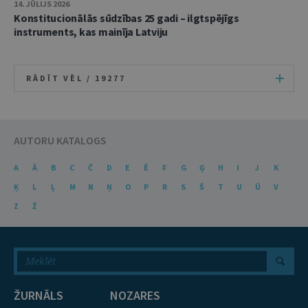
14. JŪLIJS 2026
Konstitucionālās sūdzības 25 gadi – ilgtspējīgs
instruments, kas mainīja Latviju
RĀDĪT VĒL /
19277
AUTORU KATALOGS
A
Ā
B
C
Č
D
E
Ē
F
G
Ģ
H
I
J
K
Ķ
L
Ļ
M
N
Ņ
O
P
R
S
Š
T
U
Ū
V
Z
Ž
ŽURNĀLS
NOZARES