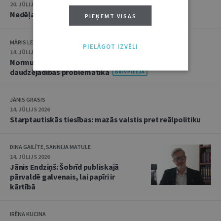
20. JŪLIJS 2026 • 16:05
Nedēļas notikumu apskats: 13.–17. jūlijs
PIEŅEMT VISAS
MĀRIS LEJA
PIELĀGOT IZVĒLI
14. JŪLIJS 2026
Normu konkurences un noziedzīgu nodarījumu
daudzējādības problemātika
JĀNIS GRASIS
14. JŪLIJS 2026
Starptautiskās tiesības: mazās valstis pret reālpolitiku
DINA GAILĪTE, SANNIJA MATULE
14. JŪLIJS 2026
Jānis Endziņš: Šobrīd publiskajā
pārvaldē galvenais, lai papīri ir
kārtībā
IRĒNA KUCINA