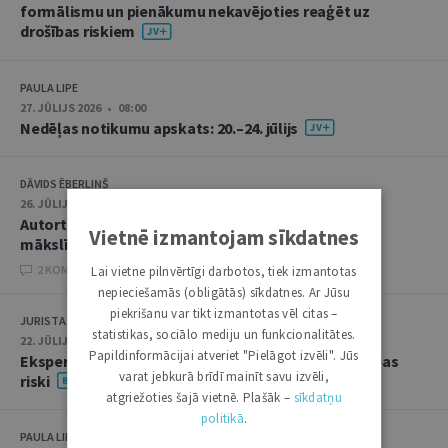
formālismu un pienākumu nekavējoties reaģēt uz
drošības riskiem
PAULA LIPE
27. JŪLIJS 2026 • 08:00
Nedēļas notikumu apskats: 20.–24. jūlijs
DĀVIDS ĒBERLIŅŠ
26. JŪLIJS 2026 • 08:00
Autortiesību subjekta un objekta juridiskie aspekti
Vietnē izmantojam sīkdatnes
mākslīgā intelekta kontekstā
2 KOMENTĀRI
Lai vietne pilnvērtīgi darbotos, tiek izmantotas
nepieciešamās (obligātās) sīkdatnes. Ar Jūsu
piekrišanu var tikt izmantotas vēl citas –
JURISTA VĀRDS
statistikas, sociālo mediju un funkcionalitātes.
22. JŪLIJS 2026 • 14:00
Papildinformācijai atveriet "Pielāgot izvēli". Jūs
Ekspertu saruna jūlijā: krimināltiesības un būvniecības
varat jebkurā brīdī mainīt savu izvēli,
riski
atgriežoties šajā vietnē. Plašāk –
sīkdatņu
politikā
.
PAULA LIPE