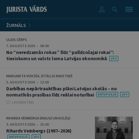
ŽURNĀLS
ULDIS CĒRPS
7. AUGUSTS 2026 • 08:00
No “neredzamās rokas” līdz “palīdzošajai rokai”:
tiesiskums un valsts loma Latvijas ekonomikā
MARGARITA VOICIŠA, VITĀLIJS RAKSTIŅŠ
5. AUGUSTS 2026 • 12:00
Darbības nepārtrauktības plāni Latvijas skolās – no
normatīvās prasības līdz reālai noturībai
1 KOMENTĀRI
RIHARDA VEINBERGA DRAUGI UN KOLĒĢI
3. AUGUSTS 2026 • 15:00
Rihards Veinbergs (1987–2026)