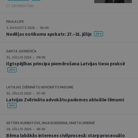
2 KOMENTĀRI
PAULA LIPE
3. AUGUSTS 2026 • 08:00
Nedēļas notikumu apskats: 27.–31. jūlijs
SANTA JUHNEVIČA
31. JŪLIJS 2026 • 09:00
Ilgtspējības principa piemērošana Latvijas tiesu praksē
LATVIJAS ZVĒRINĀTU ADVOKĀTU PADOME
31. JŪLIJS 2026 • 07:00
Latvijas Zvērinātu advokātu padomes aktuālie lēmumi
ARTŪRS KURBATOVS, INGA KUDEIKINA, MARTA URBĀNE
29. JŪLIJS 2026 • 08:00
Bērna labākās intereses civilprocesā: starp procesuālo