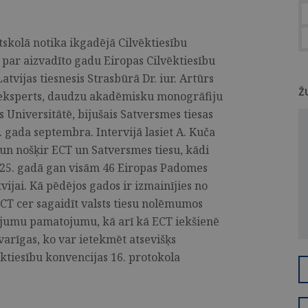
tskolā notika ikgadējā Cilvēktiesību
 par aizvadīto gadu Eiropas Cilvēktiesību
atvijas tiesnesis Strasbūrā Dr. iur. Artūrs
Ž
bu eksperts, daudzu akadēmisku monogrāfiju
s Universitātē, bijušais Satversmes tiesas
. gada septembra. Intervijā lasiet A. Kuča
un nošķir ECT un Satversmes tiesu, kādi
025. gadā gan visām 46 Eiropas Padomes
ijai. Kā pēdējos gados ir izmainījies no
 ECT cer sagaidīt valsts tiesu nolēmumos
ojumu pamatojumu, kā arī kā ECT iekšienē
svarīgas, ko var ietekmēt atsevišķs
ēktiesību konvencijas 16. protokola