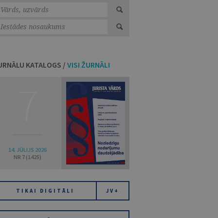
URNĀLU KATALOGS /
VISI ŽURNĀLI
7
14. JŪLIJS 2026
NR 7 (1425)
TIKAI DIGITĀLI
JV+