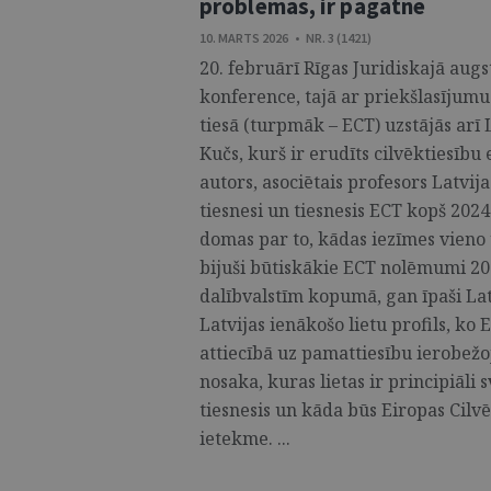
problēmas, ir pagātnē
10. MARTS 2026 • NR. 3 (1421)
20. februārī Rīgas Juridiskajā augs
konference, tajā ar priekšlasījumu
tiesā (turpmāk – ECT) uzstājās arī L
Kučs, kurš ir erudīts cilvēktiesī
autors, asociētais profesors Latvija
tiesnesi un tiesnesis ECT kopš 2024
domas par to, kādas iezīmes vieno 
bijuši būtiskākie ECT nolēmumi 2
dalībvalstīm kopumā, gan īpaši Latv
Latvijas ienākošo lietu profils, ko
attiecībā uz pamattiesību ierobež
nosaka, kuras lietas ir principiāli 
tiesnesis un kāda būs Eiropas Cilv
ietekme. ...