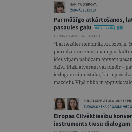
SANITA OSIPOVA
ŽURNĀLS / ESEJA
Par mūžīgo atkārtošanos, la
pasaules galu
5
10. MARTS 2026 • NR. 3 (1421)
“Lai nezāles nenomāktu rozes, ir č
pieredzes un zināšanām par kultūru
Mēs viņam palīdzam aptvert pasaule
dzīvi. Plaši atveram vai tomēr – p
ieslogām viņu istabā, kurā paši dz
mazdēlu. Viņš tikko ir apguvis valo
ELĪNA LUĪZE VĪTOLA
,
ANETE PI
ŽURNĀLS / SKAIDROJUMI. VIEDO
Eiropas Cilvēktiesību konven
instruments tiesu dialogam