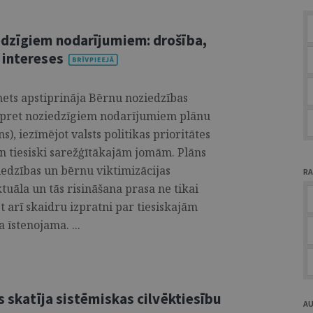
edzīgiem nodarījumiem: drošība,
 intereses
nets apstiprināja Bērnu noziedzības
 pret noziedzīgiem nodarījumiem plānu
, iezīmējot valsts politikas prioritātes
n tiesiski sarežģītākajām jomām. Plāns
iedzības un bērnu viktimizācijas
RA
tuāla un tās risināšana prasa ne tikai
et arī skaidru izpratni par tiesiskajām
 īstenojama. ...
s skatīja sistēmiskas cilvēktiesību
A