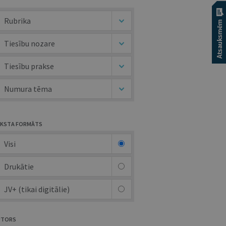
Rubrika
Tiesību nozare
Tiesību prakse
Numura tēma
KSTA FORMĀTS
Visi
Drukātie
JV+ (tikai digitālie)
UTORS