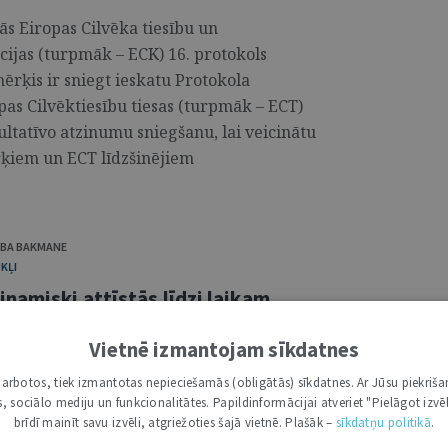
ās Eiropas Cilvēka tiesību un
ijas (turpmāk – ECK) 16. protokols
ērķis ir sniegt ieskatu Protokola
as Cilvēktiesību tiesas (turpmāk – ECT)
ltatīvo atzinumu sniegšanu, lai veicinātu
rķiem un ECT līdzšinējiem
IBA BAKMANE
KĻI
namiski attīstās līdzi laikam
Vietnē izmantojam sīkdatnes
kā Satversmes tiesas likuma grozījumi
k nekā desmit gadu gaitā izlolojuši
i darbotos, tiek izmantotas nepieciešamās (obligātās) sīkdatnes. Ar Jūsu piekriša
kas, sociālo mediju un funkcionalitātes. Papildinformācijai atveriet "Pielāgot izvēl
s tiesneši un darbinieki. Satversmes
brīdī mainīt savu izvēli, atgriežoties šajā vietnē. Plašāk –
sīkdatņu politikā
.
ana – nav izolēta un iet līdzi laikam, tāpēc