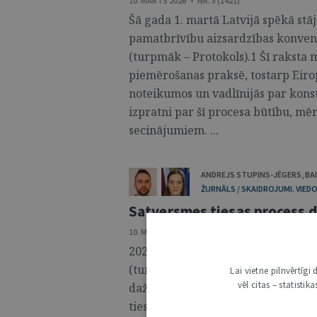
10. MARTS 2026 • NR. 3 (1421)
Šā gada 1. martā Latvijā spēkā stāj
pamatbrīvību aizsardzības konvenc
(turpmāk – Protokols).1 Šī raksta m
piemērošanas praksē, tostarp Eirop
noteikumos un vadlīnijās par konsu
izpratni par šī procesa būtību, mē
secinājumiem. ...
ANDREJS STUPINS-JĒGERS
,
BA
ŽURNĀLS / SKAIDROJUMI. VIEDO
Satversmes tiesas process di
10. MARTS 2026 • NR. 3 (1421)
2026. gada 18. februārī stājās spē
(turpmāk – Grozījumi), kurus vairā
Lai vietne pilnvērtīg
vēl citas – statisti
dažādu “paaudžu” Satversmes tiesa
tiesas pamatfunkcija – tiesas sprieš