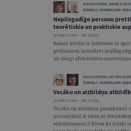
ALDONA KIPĀNE
,
ANDREJS VILK
ŽURNĀLS / SKAIDROJUMI. VIEDO
Nepilngadīgo personu pretti
teorētiskie un praktiskie as
10. MARTS 2026 • NR. 3 (1421)
Raksta mērķis ir, balstoties uz spe
pētījumiem, izanalizēt nepilngadī
un sniegt efektivitātes novērtējumu.
INGA KUDEIKINA
,
ARTŪRS KUR
ŽURNĀLS / SKAIDROJUMI. VIEDO
Vecāku un aizbildņu atbildī
10. MARTS 2026 • NR. 3 (1421)
Vecāku un aizbildņu pienākums1 r
uzraudzību2 ir viens no būtiskāka
stūrakmeņiem.3 Bērns kā fiziski u