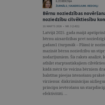
ILZE BĒRZIŅA
ŽURNĀLS / SKAIDROJUMI. VIEDOKĻI
Bērnu noziedzības novēršana
noziedzību cilvēktiesību ko
10. MARTS 2026 • NR. 3 (1421)
Latvijā 2025. gada maijā apstipri
bērnu aizsardzības pret noziedzī
gadam1 (turpmāk – Plāns) ir nozīm
mazināt bērnu noziedzību un stipr
nodarījumiem. Šis raksts analizē, 
atbilst starptautiskajiem cilvēkti
kādā mērā tie veicina bērniem dra
balstītas pieejas īstenošanu praksē
virzienus: diskriminācijas aizlieg
principu ievērošanu un starpdisci
efektivitāti. ...