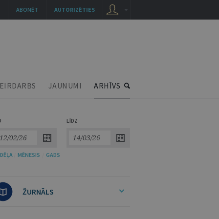
ABONĒT
AUTORIZĒTIES
EIRDARBS
JAUNUMI
ARHĪVS
O
LĪDZ
DĒĻA
/
MĒNESIS
/
GADS
ŽURNĀLS