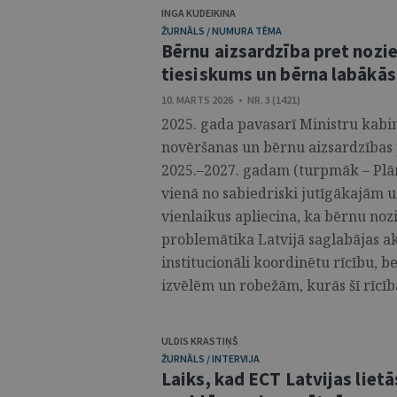
INGA KUDEIKINA
ŽURNĀLS / NUMURA TĒMA
Bērnu aizsardzība pret nozi
tiesiskums un bērna labākās
10. MARTS 2026 • NR. 3 (1421)
2025. gada pavasarī Ministru kabi
novēršanas un bērnu aizsardzības
2025.–2027. gadam (turpmāk – Plāns)
vienā no sabiedriski jutīgākajām u
vienlaikus apliecina, ka bērnu noz
problemātika Latvijā saglabājas ak
institucionāli koordinētu rīcību, b
izvēlēm un robežām, kurās šī rīcība
ULDIS KRASTIŅŠ
ŽURNĀLS / INTERVIJA
Laiks, kad ECT Latvijas lietā