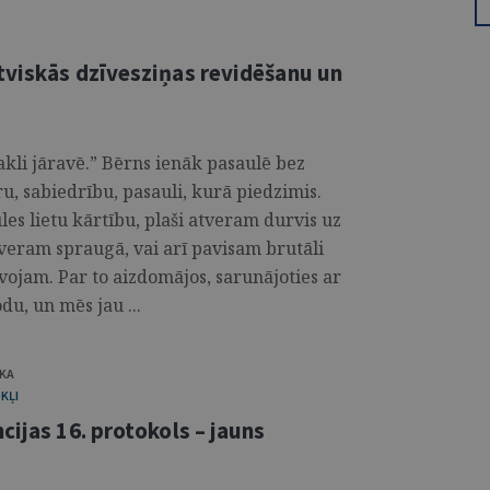
tviskās dzīvesziņas revidēšanu un
akli jāravē.” Bērns ienāk pasaulē bez
, sabiedrību, pasauli, kurā piedzimis.
s lietu kārtību, plaši atveram durvis uz
averam spraugā, vai arī pavisam brutāli
īvojam. Par to aizdomājos, sarunājoties ar
du, un mēs jau ...
ĻKA
KĻI
cijas 16. protokols – jauns