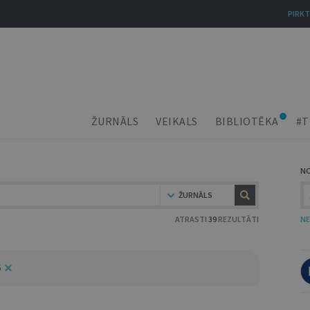
PIRKT
ŽURNĀLS
VEIKALS
BIBLIOTĒKA
#T
N
ŽURNĀLS
ATRASTI
39
REZULTĀTI
NE
6