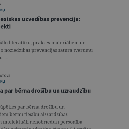
S
KĻI
esiskas uzvedības prevencija:
pekti
ciālo literatūru, prakses materiāliem un
go noziedzības prevencijas satura tvērumu
 ...
BATOVS
KĻI
ba par bērna drošību un uzraudzību
ūpēties par bērna drošību un
jiem bērnu tiesību aizsardzības
n intelektuāli nenobriedusi personība