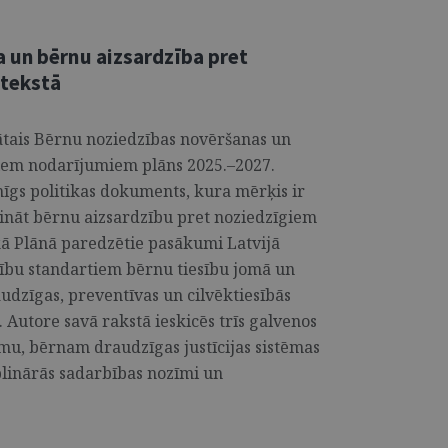
 un bērnu aizsardzība pret
ntekstā
nātais Bērnu noziedzības novēršanas un
giem nodarījumiem plāns 2025.–2027.
īgs politikas dokuments, kura mērķis ir
ināt bērnu aizsardzību pret noziedzīgiem
kā Plānā paredzētie pasākumi Latvijā
esību standartiem bērnu tiesību jomā un
udzīgas, preventīvas un cilvēktiesībās
. Autore savā rakstā ieskicēs trīs galvenos
umu, bērnam draudzīgas justīcijas sistēmas
plinārās sadarbības nozīmi un