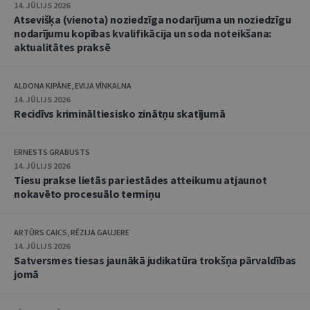
14. JŪLIJS 2026
Atsevišķa (vienota) noziedzīga nodarījuma un noziedzīgu
nodarījumu kopības kvalifikācija un soda noteikšana:
aktualitātes praksē
ALDONA KIPĀNE, EVIJA VĪNKALNA
14. JŪLIJS 2026
Recidīvs krimināltiesisko zinātņu skatījumā
ERNESTS GRABUSTS
14. JŪLIJS 2026
Tiesu prakse lietās par iestādes atteikumu atjaunot
nokavēto procesuālo termiņu
ARTŪRS CAICS, RĒZIJA GAUJERE
14. JŪLIJS 2026
Satversmes tiesas jaunākā judikatūra trokšņa pārvaldības
jomā