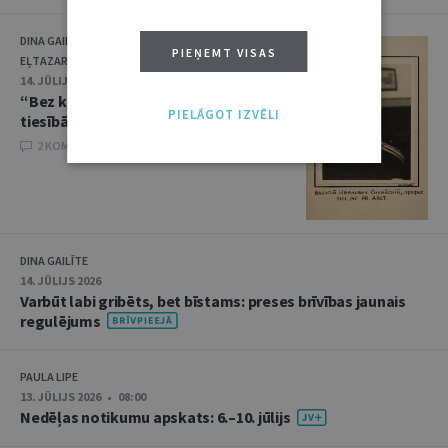
DINA GAILĪTE, SVETLANA KOVAĻČUKA, KSENIJA
PIEŅEMT VISAS
EĻTAZAROVA, LEONS PODBREZSKIS
14. JŪLIJS 2026
“Bez kultūras nav tiesību, bez
PIELĀGOT IZVĒLI
tiesībām nav īstas dzīves”
2 KOMENTĀRI
DINA GAILĪTE
14. JŪLIJS 2026
Varbūt labi gribēts, bet bīstams: preses brīvības jaunais
regulējums
PAULA LIPE
13. JŪLIJS 2026 • 08:00
Nedēļas notikumu apskats: 6.–10. jūlijs