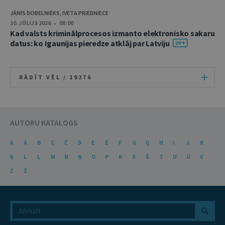
JĀNIS DOBELNIEKS, IVETA PRIEDNIECE
10. JŪLIJS 2026 • 08:00
Kad valsts kriminālprocesos izmanto elektronisko sakaru
datus: ko Igaunijas pieredze atklāj par Latviju
RĀDĪT VĒL /
19276
AUTORU KATALOGS
A
Ā
B
C
Č
D
E
Ē
F
G
Ģ
H
I
J
K
Ķ
L
Ļ
M
N
Ņ
O
P
R
S
Š
T
U
Ū
V
Z
Ž