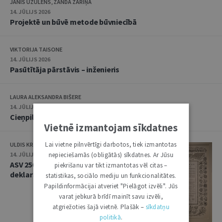
JĀNIS UZULĒNS, ZANDA ZARIŅA
14. JŪLIJS 2026
Projektē un būvē metode būvniecībā
VIKTORIJA TAISONE
14. JŪLIJS 2026
Pasūtītāja pārstāvis – inženieris
LAURA ALEKSANDRA BIŠERE
14. JŪLIJS 2026
Cieņpilna nāve kā daļa no tiesībām uz privāto dzīvi
Vietnē izmantojam sīkdatnes
Lai vietne pilnvērtīgi darbotos, tiek izmantotas
ULDIS KRASTIŅŠ
nepieciešamās (obligātās) sīkdatnes. Ar Jūsu
14. JŪLIJS 2026
ASV 250 – kur meklēt Neatkarības
piekrišanu var tikt izmantotas vēl citas –
deklarācijas oriģinālu?
statistikas, sociālo mediju un funkcionalitātes.
Papildinformācijai atveriet "Pielāgot izvēli". Jūs
varat jebkurā brīdī mainīt savu izvēli,
atgriežoties šajā vietnē. Plašāk –
sīkdatņu
politikā
.