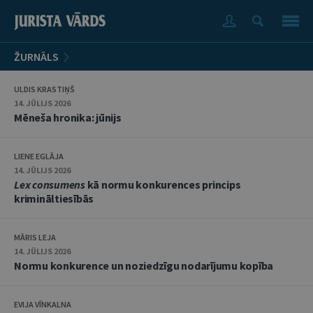
ŽURNĀLS
ULDIS KRASTIŅŠ
14. JŪLIJS 2026
Mēneša hronika: jūnijs
LIENE EGLĀJA
14. JŪLIJS 2026
Lex consumens
kā normu konkurences princips
krimināltiesībās
MĀRIS LEJA
14. JŪLIJS 2026
Normu konkurence un noziedzīgu nodarījumu kopība
EVIJA VĪNKALNA