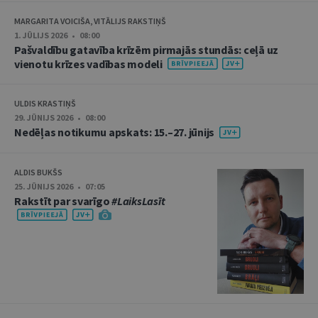
MARGARITA VOICIŠA, VITĀLIJS RAKSTIŅŠ
1. JŪLIJS 2026 • 08:00
Pašvaldību gatavība krīzēm pirmajās stundās: ceļā uz
vienotu krīzes vadības modeli
ULDIS KRASTIŅŠ
29. JŪNIJS 2026 • 08:00
Nedēļas notikumu apskats: 15.–27. jūnijs
ALDIS BUKŠS
25. JŪNIJS 2026 • 07:05
Rakstīt par svarīgo
#LaiksLasīt