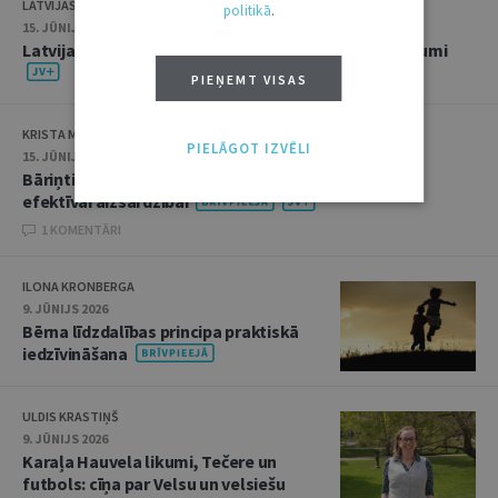
LATVIJAS ZVĒRINĀTU ADVOKĀTU PADOME
politikā
.
15. JŪNIJS 2026 • 14:22
Latvijas Zvērinātu advokātu padomes aktuālie lēmumi
PIEŅEMT VISAS
KRISTA MILBERGA
PIELĀGOT IZVĒLI
15. JŪNIJS 2026 • 14:21
Bāriņtiesu likvidācija – solis pretim profesionālai un
efektīvai aizsardzībai
1 KOMENTĀRI
ILONA KRONBERGA
9. JŪNIJS 2026
Bērna līdzdalības principa praktiskā
iedzīvināšana
ULDIS KRASTIŅŠ
9. JŪNIJS 2026
Karaļa Hauvela likumi, Tečere un
futbols: cīņa par Velsu un velsiešu