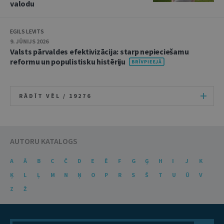
valodu
EGILS LEVITS
9. JŪNIJS 2026
Valsts pārvaldes efektivizācija: starp nepieciešamu
reformu un populistisku histēriju
RĀDĪT VĒL /
19276
AUTORU KATALOGS
A
Ā
B
C
Č
D
E
Ē
F
G
Ģ
H
I
J
K
Ķ
L
Ļ
M
N
Ņ
O
P
R
S
Š
T
U
Ū
V
Z
Ž