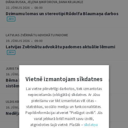
DIĀNA RUSKA, JEĻENA ŅIKIFOROVA, DANA KRJAUKLE
22. JŪNIJS 2026 • 08:00
Dzimumu lomas un stereotipi Rūdolfa Blaumaņa darbos
LATVIJAS ZVĒRINĀTU ADVOKĀTU PADOME
19. JŪNIJS 2026 • 09:00
Latvijas Zvērinātu advokātu padomes aktuālie lēmumi
JURISTA VĀRDS
16. JŪNIJS 2026 • 08:15
Vietnē izmantojam sīkdatnes
Bērna balss un starptautiskie līgumi Latvijas tiesību
sistēmā
Lai vietne pilnvērtīgi darbotos, tiek izmantotas
nepieciešamās (obligātās) sīkdatnes. Ar Jūsu
piekrišanu var tikt izmantotas vēl citas –
ULDIS KRASTIŅŠ
statistikas, sociālo mediju un funkcionalitātes.
16. JŪNIJS 2026 • 08:00
Papildinformācijai atveriet "Pielāgot izvēli". Jūs
Nedēļas notikumu apskats: 8.-12. jūnijs
varat jebkurā brīdī mainīt savu izvēli,
atgriežoties šajā vietnē. Plašāk –
sīkdatņu