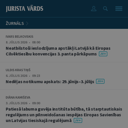
ŽURNĀLS
IVARS BELKOVSKIS
8. JŪLIJS 2026 • 08:00
Neatbilstoši ieslodzījuma apstākļi Latvijā kā Eiropas
Cilvēktiesību konvencijas 3. panta pārkāpums
ULDIS KRASTIŅŠ
6. JŪLIJS 2026 • 09:23
Nedēļas notikumu apskats: 29. jūnijs–3. jūlijs
DIĀNA KAMIŠEVA
3. JŪLIJS 2026 • 09:00
Patiesā labuma guvēja institūta būtība, tā starptautiskais
regulējums un pilnveidošanas iespējas Eiropas Savienības
un Latvijas tiesiskajā regulējumā