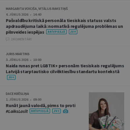
MARGARITA VOICIŠA, VITĀLIJS RAKSTIŅŠ
4. JŪNIJS 2026 • 14:40
Pašvaldību kritiskā personāla tiesiskais statuss valsts
apdraudējuma laikā: normatīvā regulējuma problēmas un
pilnveides iespējas
2 KOMENTĀRI
JURIS MARTINS
3. JŪNIJS 2026 • 10:00
Naida runas pret LGBTIK+ personām tiesiskais regulējums
Latvijā starptautisko cilvēktiesību standartu kontekstā
DACE KRĒSLIŅA
1. JŪNIJS 2026 • 09:00
Runāt jaunā valodā, pirms to proti
#LaiksLasīt