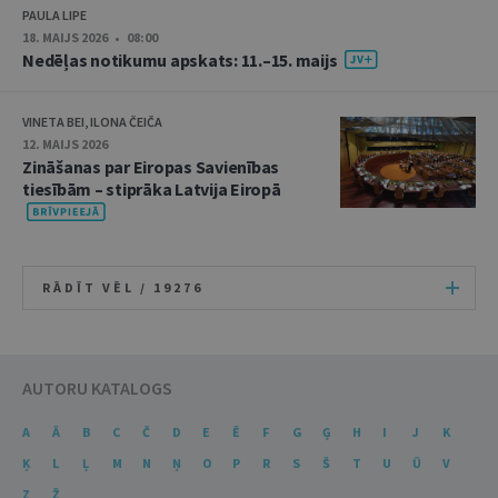
PAULA LIPE
18. MAIJS 2026 • 08:00
Nedēļas notikumu apskats: 11.–15. maijs
VINETA BEI, ILONA ČEIČA
12. MAIJS 2026
Zināšanas par Eiropas Savienības
tiesībām – stiprāka Latvija Eiropā
RĀDĪT VĒL /
19276
AUTORU KATALOGS
A
Ā
B
C
Č
D
E
Ē
F
G
Ģ
H
I
J
K
Ķ
L
Ļ
M
N
Ņ
O
P
R
S
Š
T
U
Ū
V
Z
Ž