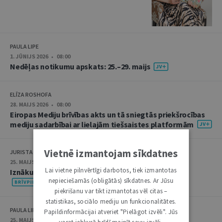
PAULA LIPE
1. JŪNIJS 2026 • 08:00
Nedēļas notikumu apskats: 25.–29. maijs
ELĪZA ROSHOFA
28. MAIJS 2026 • 08:00
Eiropas Mediju brīvības akts un tā sniegtās priekšrocības
mediju sadarbībai ar lielajām tiešsaistes platformām
Vietnē izmantojam sīkdatnes
JURISTA VĀRDS
25. MAIJS 2026 • 19:00
Lai vietne pilnvērtīgi darbotos, tiek izmantotas
Iznākusi “Jurista Vārda” raidieraksta maija sērija
nepieciešamās (obligātās) sīkdatnes. Ar Jūsu
piekrišanu var tikt izmantotas vēl citas –
statistikas, sociālo mediju un funkcionalitātes.
PAULA LIPE
Papildinformācijai atveriet "Pielāgot izvēli". Jūs
25. MAIJS 2026 • 08:00