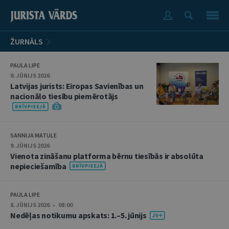
ŽURNĀLS
PAULA LIPE
9. JŪNIJS 2026
Latvijas jurists: Eiropas Savienības un
nacionālo tiesību piemērotājs
SANNIJA MATULE
9. JŪNIJS 2026
Vienota zināšanu platforma bērnu tiesībās ir absolūta
nepieciešamība
PAULA LIPE
8. JŪNIJS 2026 • 08:00
Nedēļas notikumu apskats: 1.–5. jūnijs