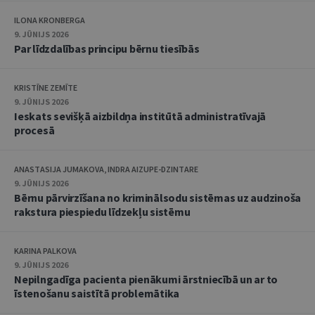
ILONA KRONBERGA
9. JŪNIJS 2026
Par līdzdalības principu bērnu tiesībās
KRISTĪNE ZEMĪTE
9. JŪNIJS 2026
Ieskats sevišķā aizbildņa institūtā administratīvajā
procesā
ANASTASIJA JUMAKOVA, INDRA AIZUPE-DZINTARE
9. JŪNIJS 2026
Bērnu pārvirzīšana no kriminālsodu sistēmas uz audzinoša
rakstura piespiedu līdzekļu sistēmu
KARINA PALKOVA
9. JŪNIJS 2026
Nepilngadīga pacienta pienākumi ārstniecībā un ar to
īstenošanu saistītā problemātika