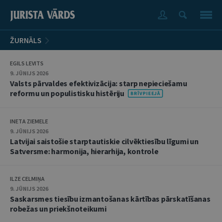
ŽURNĀLS
EGILS LEVITS
9. JŪNIJS 2026
Valsts pārvaldes efektivizācija: starp nepieciešamu
reformu un populistisku histēriju
INETA ZIEMELE
9. JŪNIJS 2026
Latvijai saistošie starptautiskie cilvēktiesību līgumi un
Satversme: harmonija, hierarhija, kontrole
ILZE CELMIŅA
9. JŪNIJS 2026
Saskarsmes tiesību izmantošanas kārtības pārskatīšanas
robežas un priekšnoteikumi