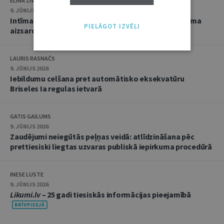
ELĪNA ZIVTIŅA
9. JŪNIJS 2026
Intīma rakstura materiālu izplatīšana: starp privātuma
PIELĀGOT IZVĒLI
aizsardzību un seksuālo autonomiju
LAURIS RASNAČS
9. JŪNIJS 2026
Iebildumu celšana pret automātisko eksekvatūru
Briseles Ia regulas ietvarā
GATIS GAILUMS
9. JŪNIJS 2026
Zaudējumi neiegūtās peļņas veidā: atlīdzināšana pēc
prettiesiski liegtas uzvaras publiskā iepirkuma procedūrā
INESE LUSTE
9. JŪNIJS 2026
Likumi.lv
– 25 gadi tiesiskās informācijas pieejamībā