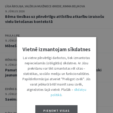
LĪGA ĀBOLIŅA, VALĒRIJA MUIŽNIECE-BRIEDE, RIMMA BEĻIKOVA
9. JŪNIJS 2026
Bērna tiesības uz pilnvērtīgu attīstību atkarību izraisošu
vielu lietošanas kontekstā
PAULA LIPE
9. JŪNIJS 2026
Mēneša hronika: maijs
Vietnē izmantojam sīkdatnes
Lai vietne pilnvērtīgi darbotos, tiek izmantotas
IRĒNA KUCINA
nepieciešamās (obligātās) sīkdatnes. Ar Jūsu
9. JŪNIJS 2026
piekrišanu var tikt izmantotas vēl citas –
Pamattiesību aizsardzība kļūst vēl pieejamāka: būtiski
statistikas, sociālo mediju un funkcionalitātes.
jaunumi Satversmes tiesā
Papildinformācijai atveriet "Pielāgot izvēli". Jūs
varat jebkurā brīdī mainīt savu izvēli,
EDVĪNS DANOVSKIS
atgriežoties šajā vietnē. Plašāk –
sīkdatņu
9. JŪNIJS 2026
politikā
.
Saeimas lēmumu juridiskais raksturojums
PIEŅEMT VISAS