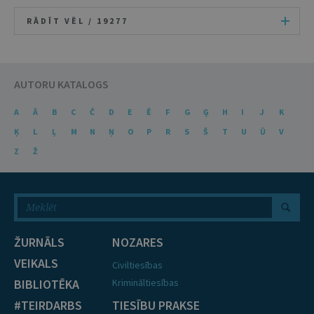
RĀDĪT VĒL /
19277
AUTORU KATALOGS
A
Ā
B
C
Č
D
E
Ē
F
G
Ģ
H
I
J
K
Ķ
L
Ļ
M
N
Ņ
O
P
R
S
Š
T
U
Ū
V
Z
Ž
ŽURNĀLS
NOZARES
VEIKALS
Civiltiesības
BIBLIOTĒKA
Krimināltiesības
#TEIRDARBS
TIESĪBU PRAKSE