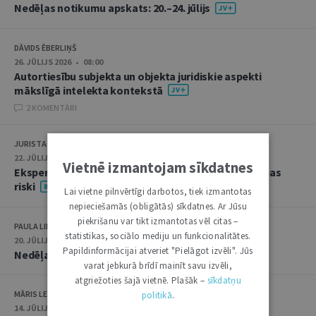
Nedēļas notikumu apskats: 20.–24. jūlijs
DĀVIDS ĒBERLIŅŠ
26. JŪLIJS 2026 • 08:00
Autortiesību subjekta un objekta juridiskie aspekti
mākslīgā intelekta kontekstā
2 KOMENTĀRI
JURISTA VĀRDS
22. JŪLIJS 2026 • 14:00
Vietnē izmantojam sīkdatnes
Ekspertu saruna jūlijā: krimināltiesības un būvniecības
riski
Lai vietne pilnvērtīgi darbotos, tiek izmantotas
nepieciešamās (obligātās) sīkdatnes. Ar Jūsu
piekrišanu var tikt izmantotas vēl citas –
PAULA LIPE
statistikas, sociālo mediju un funkcionalitātes.
20. JŪLIJS 2026 • 16:05
Papildinformācijai atveriet "Pielāgot izvēli". Jūs
Nedēļas notikumu apskats: 13.–17. jūlijs
varat jebkurā brīdī mainīt savu izvēli,
atgriežoties šajā vietnē. Plašāk –
sīkdatņu
MĀRIS LEJA
politikā
.
14. JŪLIJS 2026