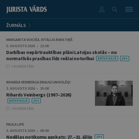
ŽURNĀLS
MARGARITA VOICIŠA, VITĀLIJS RAKSTIŅŠ
5. AUGUSTS 2026 • 12:00
Darbības nepārtrauktības plāni Latvijas skolās – no
normatīvās prasības līdz reālai noturībai
1 KOMENTĀRI
RIHARDA VEINBERGA DRAUGI UN KOLĒĢI
3. AUGUSTS 2026 • 15:00
Rihards Veinbergs (1987–2026)
2 KOMENTĀRI
PAULA LIPE
3. AUGUSTS 2026 • 08:00
Nedēļas notikumu apskats: 27.–31. jūlijs