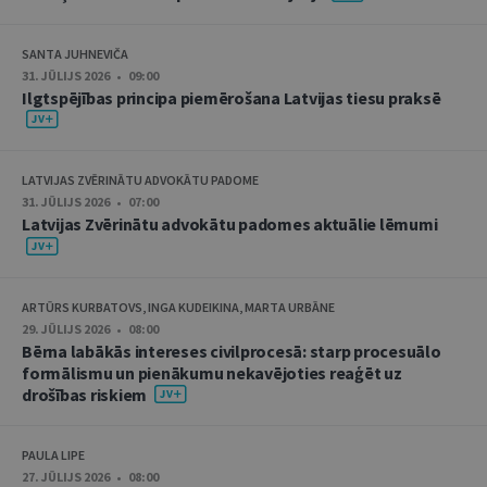
SANTA JUHNEVIČA
31. JŪLIJS 2026 • 09:00
Ilgtspējības principa piemērošana Latvijas tiesu praksē
LATVIJAS ZVĒRINĀTU ADVOKĀTU PADOME
31. JŪLIJS 2026 • 07:00
Latvijas Zvērinātu advokātu padomes aktuālie lēmumi
ARTŪRS KURBATOVS, INGA KUDEIKINA, MARTA URBĀNE
29. JŪLIJS 2026 • 08:00
Bērna labākās intereses civilprocesā: starp procesuālo
formālismu un pienākumu nekavējoties reaģēt uz
drošības riskiem
PAULA LIPE
27. JŪLIJS 2026 • 08:00