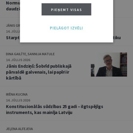
Normu konkurences un noziedzīgu nodarījumu
daudzējādības problemātika
PIEŅEMT VISAS
JĀNIS GRASIS
PIELĀGOT IZVĒLI
14. JŪLIJS 2026
Starptautiskās tiesības: mazās valstis pret reālpolitiku
DINA GAILĪTE, SANNIJA MATULE
14. JŪLIJS 2026
Jānis Endziņš: Šobrīd publiskajā
pārvaldē galvenais, lai papīri ir
kārtībā
IRĒNA KUCINA
14. JŪLIJS 2026
Konstitucionālās sūdzības 25 gadi – ilgtspējīgs
instruments, kas mainīja Latviju
JEĻENA ALFEJEVA