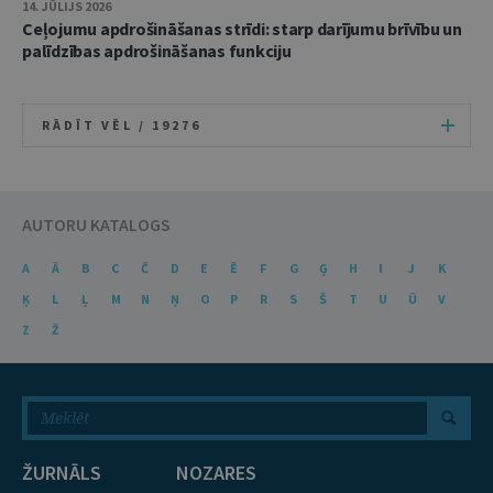
14. JŪLIJS 2026
Ceļojumu apdrošināšanas strīdi: starp darījumu brīvību un
palīdzības apdrošināšanas funkciju
RĀDĪT VĒL /
19276
AUTORU KATALOGS
A
Ā
B
C
Č
D
E
Ē
F
G
Ģ
H
I
J
K
Ķ
L
Ļ
M
N
Ņ
O
P
R
S
Š
T
U
Ū
V
Z
Ž
ŽURNĀLS
NOZARES