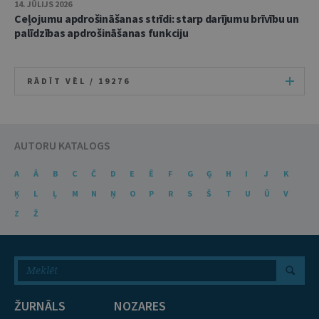
14. JŪLIJS 2026
Ceļojumu apdrošināšanas strīdi: starp darījumu brīvību un
palīdzības apdrošināšanas funkciju
RĀDĪT VĒL /
19276
AUTORU KATALOGS
A
Ā
B
C
Č
D
E
Ē
F
G
Ģ
H
I
J
K
Ķ
L
Ļ
M
N
Ņ
O
P
R
S
Š
T
U
Ū
V
Z
Ž
ŽURNĀLS
NOZARES