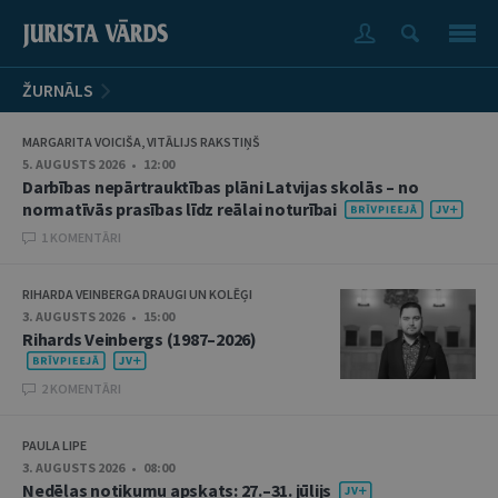
ŽURNĀLS
MARGARITA VOICIŠA, VITĀLIJS RAKSTIŅŠ
5. AUGUSTS 2026 • 12:00
Darbības nepārtrauktības plāni Latvijas skolās – no
normatīvās prasības līdz reālai noturībai
1 KOMENTĀRI
RIHARDA VEINBERGA DRAUGI UN KOLĒĢI
3. AUGUSTS 2026 • 15:00
Rihards Veinbergs (1987–2026)
2 KOMENTĀRI
PAULA LIPE
3. AUGUSTS 2026 • 08:00
Nedēļas notikumu apskats: 27.–31. jūlijs