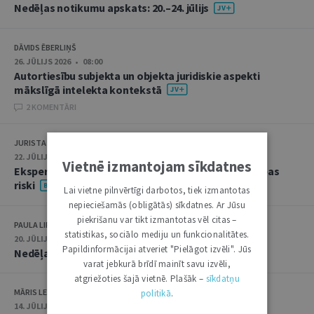
Nedēļas notikumu apskats: 20.–24. jūlijs
DĀVIDS ĒBERLIŅŠ
26. JŪLIJS 2026 • 08:00
Autortiesību subjekta un objekta juridiskie aspekti
mākslīgā intelekta kontekstā
2 KOMENTĀRI
JURISTA VĀRDS
22. JŪLIJS 2026 • 14:00
Vietnē izmantojam sīkdatnes
Ekspertu saruna jūlijā: krimināltiesības un būvniecības
riski
Lai vietne pilnvērtīgi darbotos, tiek izmantotas
nepieciešamās (obligātās) sīkdatnes. Ar Jūsu
piekrišanu var tikt izmantotas vēl citas –
PAULA LIPE
statistikas, sociālo mediju un funkcionalitātes.
20. JŪLIJS 2026 • 16:05
Papildinformācijai atveriet "Pielāgot izvēli". Jūs
Nedēļas notikumu apskats: 13.–17. jūlijs
varat jebkurā brīdī mainīt savu izvēli,
atgriežoties šajā vietnē. Plašāk –
sīkdatņu
MĀRIS LEJA
politikā
.
14. JŪLIJS 2026