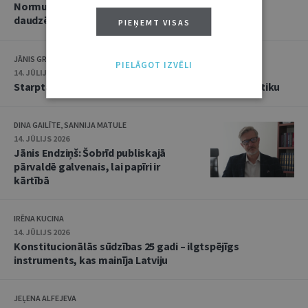
Normu konkurences un noziedzīgu nodarījumu
daudzējādības problemātika
PIEŅEMT VISAS
JĀNIS GRASIS
PIELĀGOT IZVĒLI
14. JŪLIJS 2026
Starptautiskās tiesības: mazās valstis pret reālpolitiku
DINA GAILĪTE, SANNIJA MATULE
14. JŪLIJS 2026
Jānis Endziņš: Šobrīd publiskajā
pārvaldē galvenais, lai papīri ir
kārtībā
IRĒNA KUCINA
14. JŪLIJS 2026
Konstitucionālās sūdzības 25 gadi – ilgtspējīgs
instruments, kas mainīja Latviju
JEĻENA ALFEJEVA