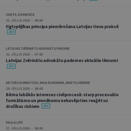
SANTA JUHNEVIČA
31. JŪLIJS 2026 • 09:00
Ilgtspējības principa piemērošana Latvijas tiesu praksē
LATVIJAS ZVĒRINĀTU ADVOKĀTU PADOME
31. JŪLIJS 2026 • 07:00
Latvijas Zvērinātu advokātu padomes aktuālie lēmumi
ARTŪRS KURBATOVS, INGA KUDEIKINA, MARTA URBĀNE
29. JŪLIJS 2026 • 08:00
Bērna labākās intereses civilprocesā: starp procesuālo
formālismu un pienākumu nekavējoties reaģēt uz
drošības riskiem
PAULA LIPE
27. JŪLIJS 2026 • 08:00