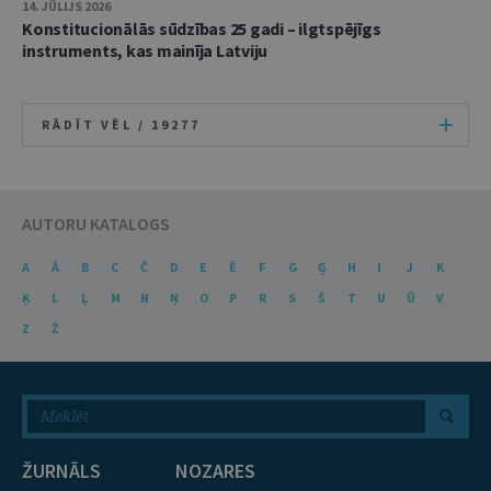
14. JŪLIJS 2026
Konstitucionālās sūdzības 25 gadi – ilgtspējīgs
instruments, kas mainīja Latviju
RĀDĪT VĒL /
19277
AUTORU KATALOGS
A
Ā
B
C
Č
D
E
Ē
F
G
Ģ
H
I
J
K
Ķ
L
Ļ
M
N
Ņ
O
P
R
S
Š
T
U
Ū
V
Z
Ž
ŽURNĀLS
NOZARES