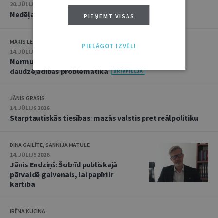
20. JŪLIJS 2026 • 16:05
Nedēļas notikumu apskats: 13.–17. jūlijs
PIEŅEMT VISAS
MĀRIS LEJA
PIELĀGOT IZVĒLI
14. JŪLIJS 2026
Normu konkurences un noziedzīgu nodarījumu
daudzējādības problemātika
JĀNIS GRASIS
14. JŪLIJS 2026
Starptautiskās tiesības: mazās valstis pret reālpolitiku
DINA GAILĪTE, SANNIJA MATULE
14. JŪLIJS 2026
Jānis Endziņš: Šobrīd publiskajā
pārvaldē galvenais, lai papīri ir
kārtībā
IRĒNA KUCINA