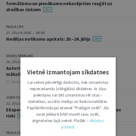
formālismu un pienākumu nekavējoties reaģēt uz
drošības riskiem
PAULA LIPE
27. JŪLIJS 2026 • 08:00
Nedēļas notikumu apskats: 20.–24. jūlijs
DĀVIDS ĒBERLIŅŠ
26. JŪLIJS 2026 • 08:00
Autortiesību subjekta un objekta juridiskie aspekti
Vietnē izmantojam sīkdatnes
mākslīgā intelekta kontekstā
2 KOMENTĀRI
Lai vietne pilnvērtīgi darbotos, tiek izmantotas
nepieciešamās (obligātās) sīkdatnes. Ar Jūsu
piekrišanu var tikt izmantotas vēl citas –
JURISTA VĀRDS
statistikas, sociālo mediju un funkcionalitātes.
22. JŪLIJS 2026 • 14:00
Papildinformācijai atveriet "Pielāgot izvēli". Jūs
Ekspertu saruna jūlijā: krimināltiesības un būvniecības
varat jebkurā brīdī mainīt savu izvēli,
riski
atgriežoties šajā vietnē. Plašāk –
sīkdatņu
politikā
.
PAULA LIPE