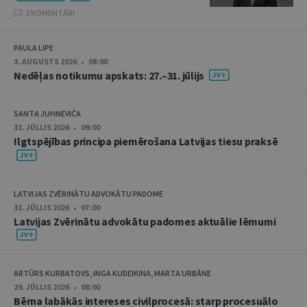
2 KOMENTĀRI
PAULA LIPE
3. AUGUSTS 2026 • 08:00
Nedēļas notikumu apskats: 27.–31. jūlijs
SANTA JUHNEVIČA
31. JŪLIJS 2026 • 09:00
Ilgtspējības principa piemērošana Latvijas tiesu praksē
LATVIJAS ZVĒRINĀTU ADVOKĀTU PADOME
31. JŪLIJS 2026 • 07:00
Latvijas Zvērinātu advokātu padomes aktuālie lēmumi
ARTŪRS KURBATOVS, INGA KUDEIKINA, MARTA URBĀNE
29. JŪLIJS 2026 • 08:00
Bērna labākās intereses civilprocesā: starp procesuālo