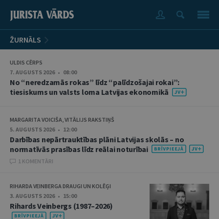
ŽURNĀLS
ULDIS CĒRPS
7. AUGUSTS 2026 • 08:00
No “neredzamās rokas” līdz “palīdzošajai rokai”:
tiesiskums un valsts loma Latvijas ekonomikā
MARGARITA VOICIŠA, VITĀLIJS RAKSTIŅŠ
5. AUGUSTS 2026 • 12:00
Darbības nepārtrauktības plāni Latvijas skolās – no
normatīvās prasības līdz reālai noturībai
1 KOMENTĀRI
RIHARDA VEINBERGA DRAUGI UN KOLĒĢI
3. AUGUSTS 2026 • 15:00
Rihards Veinbergs (1987–2026)