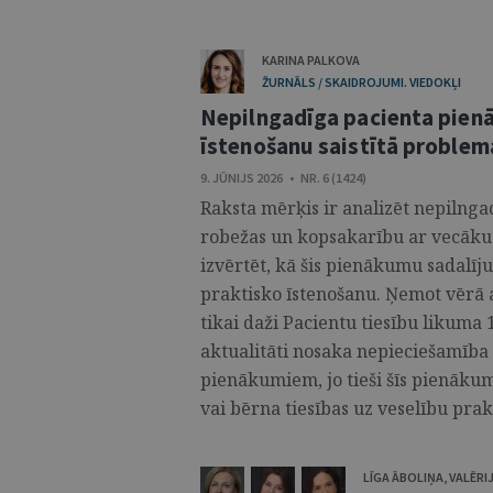
KARINA PALKOVA
ŽURNĀLS / SKAIDROJUMI. VIEDOKĻI
Nepilngadīga pacienta pienā
īstenošanu saistītā problem
9. JŪNIJS 2026 • NR. 6 (1424)
Raksta mērķis ir analizēt nepilnga
robežas un kopsakarību ar vecāku 
izvērtēt, kā šis pienākumu sadalīj
praktisko īstenošanu. Ņemot vērā 
tikai daži Pacientu tiesību likuma 
aktualitāti nosaka nepieciešamība 
pienākumiem, jo tieši šīs pienāku
vai bērna tiesības uz veselību praks
LĪGA ĀBOLIŅA
,
VALĒRI