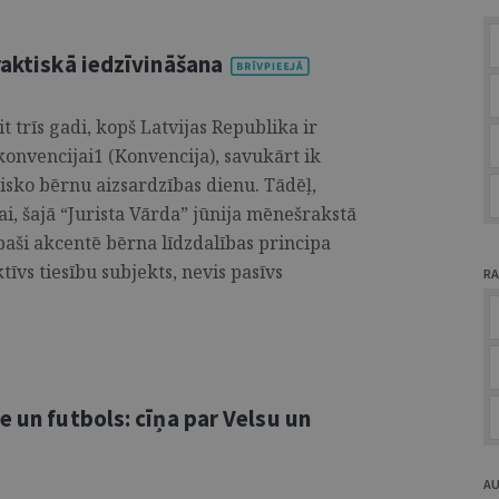
raktiskā iedzīvināšana
t trīs gadi, kopš Latvijas Republika ir
onvencijai1 (Konvencija), savukārt ik
isko bērnu aizsardzības dienu. Tādēļ,
ai, šajā “Jurista Vārda” jūnija mēnešrakstā
 īpaši akcentē bērna līdzdalības principa
tīvs tiesību subjekts, nevis pasīvs
RA
e un futbols: cīņa par Velsu un
A