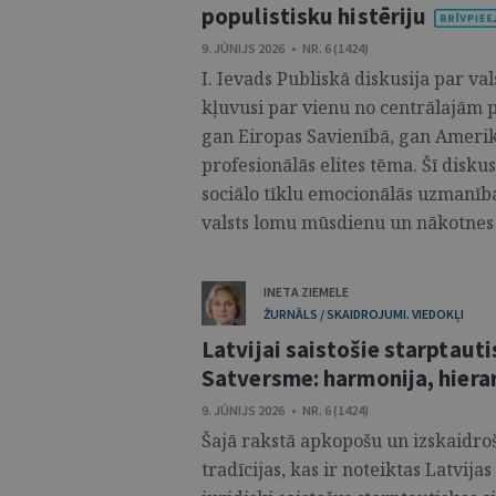
populistisku histēriju
9. JŪNIJS 2026 • NR. 6 (1424)
I. Ievads Publiskā diskusija par val
kļuvusi par vienu no centrālajām p
gan Eiropas Savienībā, gan Amerika
profesionālās elites tēma. Šī diskus
sociālo tīklu emocionālās uzmanīb
valsts lomu mūsdienu un nākotnes s
INETA ZIEMELE
ŽURNĀLS / SKAIDROJUMI. VIEDOKĻI
Latvijai saistošie starptauti
Satversme: harmonija, hierar
9. JŪNIJS 2026 • NR. 6 (1424)
Šajā rakstā apkopošu un izskaidroš
tradīcijas, kas ir noteiktas Latvija