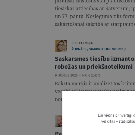
juridiski saistošus starptautiskos 
tiesiskās attiecības ar Satversmi, ī
un 77. pantu. Noslēgumā tiks for
sakārtošanai saistībā ar starptauti
ILZE CELMIŅA
ŽURNĀLS / SKAIDROJUMI. VIEDOKĻI
Saskarsmes tiesību izmanto
robežas un priekšnoteikumi
9. JŪNIJS 2026 • NR. 6 (1424)
Raksta mērķis ir analizēt tos kritē
vecāki ceļ jaunu prasību neilgi pē
noteikta saskarsmes tiesību izmant
Lai vietne pilnvērtīg
ILONA KRONBERGA
vēl citas – statisti
ŽURNĀLS / SKAIDROJUMI. VIEDOKĻI
Par līdzdalības principu bēr