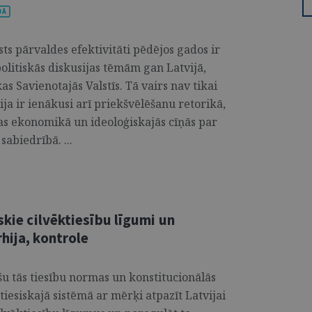
sts pārvaldes efektivitāti pēdējos gados ir
olitiskās diskusijas tēmām gan Latvijā,
s Savienotajās Valstīs. Tā vairs nav tikai
ija ir ienākusi arī priekšvēlēšanu retorikā,
as ekonomikā un ideoloģiskajās cīņās par
abiedrībā. ...
skie cilvēktiesību līgumi un
hija, kontrole
u tās tiesību normas un konstitucionālās
s tiesiskajā sistēmā ar mērķi atpazīt Latvijai