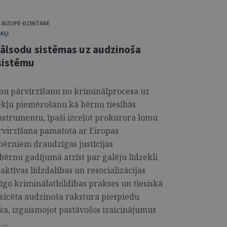
 AIZUPE-DZINTARE
KĻI
nālsodu sistēmas uz audzinoša
 sistēmu
rnu pārvirzīšanu no kriminālprocesa uz
ekļu piemērošanu kā bērnu tiesībās
instrumentu, īpaši izceļot prokurora lomu
ārvirzīšana pamatota ar Eiropas
 bērniem draudzīgas justīcijas
ērnu gadījumā atzīst par galēju līdzekli
ktīvas līdzdalības un resocializācijas
īgo kriminālatbildības prakses un tiesiskā
skicēta audzinoša rakstura piespiedu
a, izgaismojot pastāvošos izaicinājumus
...