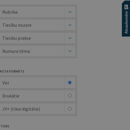
Rubrika
Tiesību nozare
Tiesību prakse
Numura tēma
KSTA FORMĀTS
Visi
Drukātie
JV+ (tikai digitālie)
UTORS