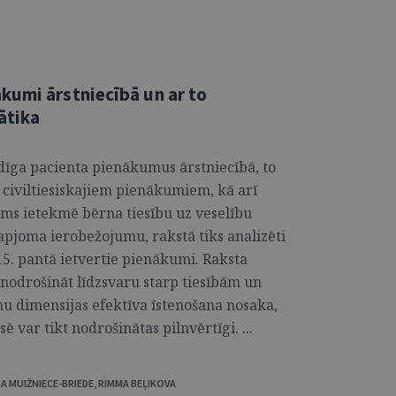
kumi ārstniecībā un ar to
ātika
dīga pacienta pienākumus ārstniecībā, to
civiltiesiskajiem pienākumiem, kā arī
ums ietekmē bērna tiesību uz veselību
apjoma ierobežojumu, rakstā tiks analizēti
15. pantā ietvertie pienākumi. Raksta
nodrošināt līdzsvaru starp tiesībām un
mu dimensijas efektīva īstenošana nosaka,
ē var tikt nodrošinātas pilnvērtīgi. ...
JA MUIŽNIECE-BRIEDE
,
RIMMA BEĻIKOVA