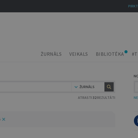
PIRKT
ŽURNĀLS
VEIKALS
BIBLIOTĒKA
#T
N
ŽURNĀLS
ATRASTI
32
REZULTĀTI
NE
6