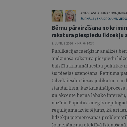
ANASTASIJA JUMAKOVA
,
INDRA
ŽURNĀLS / SKAIDROJUMI. VIEDO
Bērnu pārvirzīšana no krimi
rakstura piespiedu līdzekļu
9. JŪNIJS 2026 • NR. 6 (1424)
Publikācijas mērķis ir analizēt bē
audzinoša rakstura piespiedu līdz
balstītu krimināltiesību politikas 
šīs pieejas īstenošanā. Pētījumā p
Cilvēktiesību tiesas judikatūru un
standartiem, kas kriminālprocesu b
un akcentē bērna labāko interešu, a
nozīmi. Papildus sniegts nepilngad
regulējuma izvērtējums, kā arī ie
līdzekļu piemērošanas problemātik
šo mehānismu efektīvā īstenošanā. 