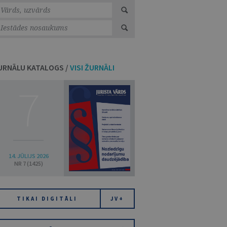
URNĀLU KATALOGS /
VISI ŽURNĀLI
7
14. JŪLIJS 2026
NR 7 (1425)
TIKAI DIGITĀLI
JV+