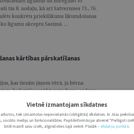
cilvēktiesību līgumus un noregulēt to
paši tās 8. nodaļu, kā arī Satversmes 73., 76.
mulēts konkrēts priekšlikums likumdošanas
sko līgumu akceptu Saeimā. ...
šanas kārtības pārskatīšanas
rijus, kas tiesām jāņem vērā, ja bērna
c tam, kad stājies spēkā spriedums, ar kuru
ošanas kārtība ar bērnu. ...
Vietnē izmantojam sīkdatnes
i darbotos, tiek izmantotas nepieciešamās (obligātās) sīkdatnes. Ar Jūsu piekriša
kas, sociālo mediju un funkcionalitātes. Papildinformācijai atveriet "Pielāgot izvēl
brīdī mainīt savu izvēli, atgriežoties šajā vietnē. Plašāk –
sīkdatņu politikā
.
nu tiesībās