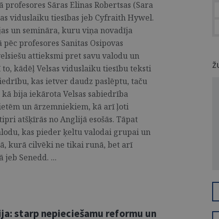
ā profesores Sāras Elinas Robertsas (Sara
as viduslaiku tiesības jeb Cyfraith Hywel.
ijas un semināra, kuru viņa novadīja
ā pēc profesores Sanitas Osipovas
velsiešu attieksmi pret savu valodu un
Ž
 to, kādēļ Velsas viduslaiku tiesību teksti
biedrību, kas ietver daudz paslēptu, taču
 kā bija iekārota Velsas sabiedrība
vietēm un ārzemniekiem, kā arī ļoti
ipri atšķīrās no Anglijā esošās. Tāpat
valodu, kas pieder ķeltu valodai grupai un
, kurā cilvēki ne tikai runā, bet arī
 jeb Senedd. ...
ija: starp nepieciešamu reformu un