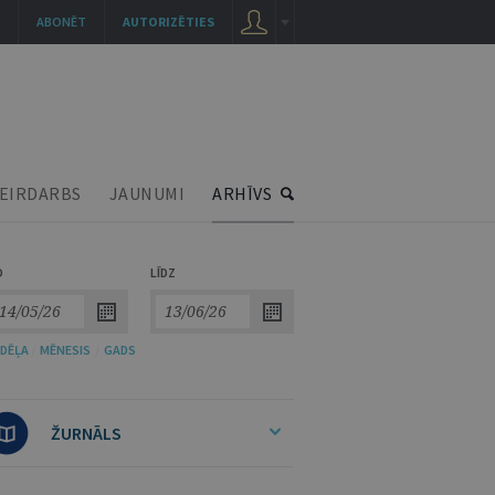
ABONĒT
AUTORIZĒTIES
EIRDARBS
JAUNUMI
ARHĪVS
O
LĪDZ
DĒĻA
/
MĒNESIS
/
GADS
ŽURNĀLS