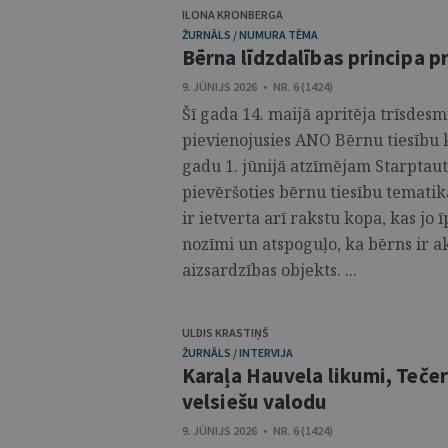
ILONA KRONBERGA
ŽURNĀLS / NUMURA TĒMA
Bērna līdzdalības principa p
9. JŪNIJS 2026 • NR. 6 (1424)
Šī gada 14. maijā apritēja trīsdesmi
pievienojusies ANO Bērnu tiesību k
gadu 1. jūnijā atzīmējam Starptaut
pievēršoties bērnu tiesību tematik
ir ietverta arī rakstu kopa, kas jo
nozīmi un atspoguļo, ka bērns ir ak
aizsardzības objekts. ...
ULDIS KRASTIŅŠ
ŽURNĀLS / INTERVIJA
Karaļa Hauvela likumi, Tečer
velsiešu valodu
9. JŪNIJS 2026 • NR. 6 (1424)