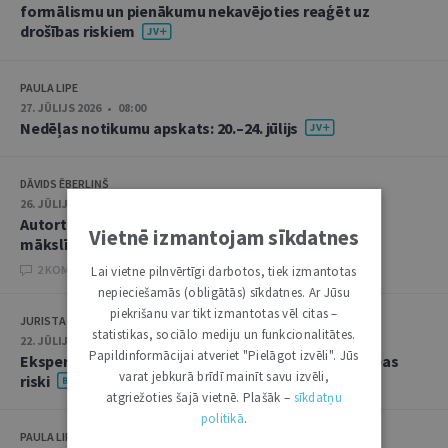
formālismu un pienākumu nekavējoties reaģēt uz
drošības riskiem
PAULA LIPE
27. JŪLIJS 2026 • 08:00
Nedēļas notikumu apskats: 20.–24. jūlijs
DĀVIDS ĒBERLIŅŠ
26. JŪLIJS 2026 • 08:00
Autortiesību subjekta un objekta juridiskie aspekti
Vietnē izmantojam sīkdatnes
mākslīgā intelekta kontekstā
2 KOMENTĀRI
Lai vietne pilnvērtīgi darbotos, tiek izmantotas
nepieciešamās (obligātās) sīkdatnes. Ar Jūsu
piekrišanu var tikt izmantotas vēl citas –
JURISTA VĀRDS
statistikas, sociālo mediju un funkcionalitātes.
22. JŪLIJS 2026 • 14:00
Papildinformācijai atveriet "Pielāgot izvēli". Jūs
Ekspertu saruna jūlijā: krimināltiesības un būvniecības
varat jebkurā brīdī mainīt savu izvēli,
riski
atgriežoties šajā vietnē. Plašāk –
sīkdatņu
politikā
.
PAULA LIPE