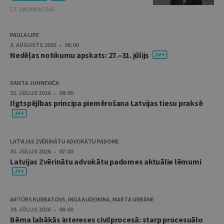
2 KOMENTĀRI
PAULA LIPE
3. AUGUSTS 2026 • 08:00
Nedēļas notikumu apskats: 27.–31. jūlijs
SANTA JUHNEVIČA
31. JŪLIJS 2026 • 09:00
Ilgtspējības principa piemērošana Latvijas tiesu praksē
LATVIJAS ZVĒRINĀTU ADVOKĀTU PADOME
31. JŪLIJS 2026 • 07:00
Latvijas Zvērinātu advokātu padomes aktuālie lēmumi
ARTŪRS KURBATOVS, INGA KUDEIKINA, MARTA URBĀNE
29. JŪLIJS 2026 • 08:00
Bērna labākās intereses civilprocesā: starp procesuālo