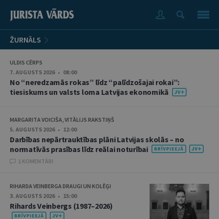
ŽURNĀLS
ULDIS CĒRPS
7. AUGUSTS 2026 • 08:00
No “neredzamās rokas” līdz “palīdzošajai rokai”:
tiesiskums un valsts loma Latvijas ekonomikā
MARGARITA VOICIŠA, VITĀLIJS RAKSTIŅŠ
5. AUGUSTS 2026 • 12:00
Darbības nepārtrauktības plāni Latvijas skolās – no
normatīvās prasības līdz reālai noturībai
1 KOMENTĀRI
RIHARDA VEINBERGA DRAUGI UN KOLĒĢI
3. AUGUSTS 2026 • 15:00
Rihards Veinbergs (1987–2026)