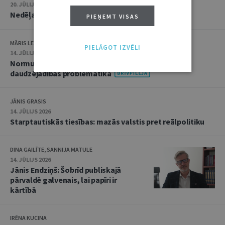
20. JŪLIJS 2026 • 16:05
Nedēļas notikumu apskats: 13.–17. jūlijs
PIEŅEMT VISAS
MĀRIS LEJA
PIELĀGOT IZVĒLI
14. JŪLIJS 2026
Normu konkurences un noziedzīgu nodarījumu
daudzējādības problemātika
JĀNIS GRASIS
14. JŪLIJS 2026
Starptautiskās tiesības: mazās valstis pret reālpolitiku
DINA GAILĪTE, SANNIJA MATULE
14. JŪLIJS 2026
Jānis Endziņš: Šobrīd publiskajā
pārvaldē galvenais, lai papīri ir
kārtībā
IRĒNA KUCINA