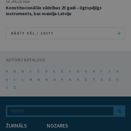
14. JŪLIJS 2026
Konstitucionālās sūdzības 25 gadi – ilgtspējīgs
instruments, kas mainīja Latviju
RĀDĪT VĒL /
19277
AUTORU KATALOGS
A
Ā
B
C
Č
D
E
Ē
F
G
Ģ
H
I
J
K
Ķ
L
Ļ
M
N
Ņ
O
P
R
S
Š
T
U
Ū
V
Z
Ž
ŽURNĀLS
NOZARES