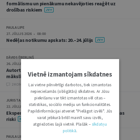
formālismu un pienākumu nekavējoties reaģēt uz
drošības riskiem
PAULA LIPE
27. JŪLIJS 2026 • 08:00
Nedēļas notikumu apskats: 20.–24. jūlijs
DĀVIDS ĒBERLIŅŠ
26. JŪLIJS 2026 • 08:00
Autortiesību subjekta un objekta juridiskie aspekti
Vietnē izmantojam sīkdatnes
mākslīgā intelekta kontekstā
2 KOMENTĀRI
Lai vietne pilnvērtīgi darbotos, tiek izmantotas
nepieciešamās (obligātās) sīkdatnes. Ar Jūsu
piekrišanu var tikt izmantotas vēl citas –
JURISTA VĀRDS
statistikas, sociālo mediju un funkcionalitātes.
22. JŪLIJS 2026 • 14:00
Papildinformācijai atveriet "Pielāgot izvēli". Jūs
Ekspertu saruna jūlijā: krimināltiesības un būvniecības
varat jebkurā brīdī mainīt savu izvēli,
riski
atgriežoties šajā vietnē. Plašāk –
sīkdatņu
politikā
.
PAULA LIPE