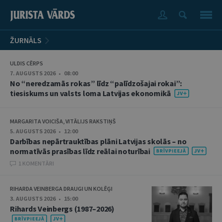
ŽURNĀLS
ULDIS CĒRPS
7. AUGUSTS 2026 • 08:00
No “neredzamās rokas” līdz “palīdzošajai rokai”:
tiesiskums un valsts loma Latvijas ekonomikā
MARGARITA VOICIŠA, VITĀLIJS RAKSTIŅŠ
5. AUGUSTS 2026 • 12:00
Darbības nepārtrauktības plāni Latvijas skolās – no
normatīvās prasības līdz reālai noturībai
1 KOMENTĀRI
RIHARDA VEINBERGA DRAUGI UN KOLĒĢI
3. AUGUSTS 2026 • 15:00
Rihards Veinbergs (1987–2026)