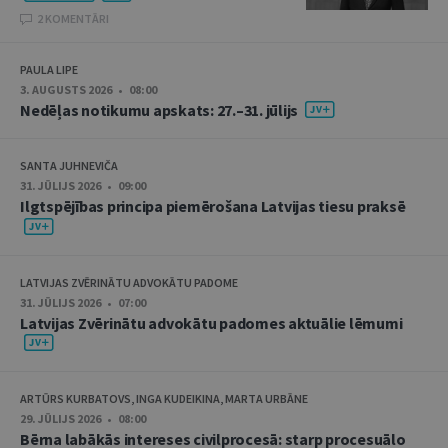
2 KOMENTĀRI
PAULA LIPE
3. AUGUSTS 2026 • 08:00
Nedēļas notikumu apskats: 27.–31. jūlijs
SANTA JUHNEVIČA
31. JŪLIJS 2026 • 09:00
Ilgtspējības principa piemērošana Latvijas tiesu praksē
LATVIJAS ZVĒRINĀTU ADVOKĀTU PADOME
31. JŪLIJS 2026 • 07:00
Latvijas Zvērinātu advokātu padomes aktuālie lēmumi
ARTŪRS KURBATOVS, INGA KUDEIKINA, MARTA URBĀNE
29. JŪLIJS 2026 • 08:00
Bērna labākās intereses civilprocesā: starp procesuālo