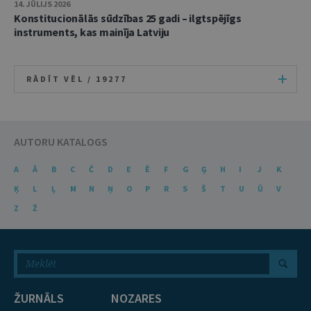
14. JŪLIJS 2026
Konstitucionālās sūdzības 25 gadi – ilgtspējīgs
instruments, kas mainīja Latviju
RĀDĪT VĒL /
19277
AUTORU KATALOGS
A
Ā
B
C
Č
D
E
Ē
F
G
Ģ
H
I
J
K
Ķ
L
Ļ
M
N
Ņ
O
P
R
S
Š
T
U
Ū
V
Z
Ž
ŽURNĀLS
NOZARES