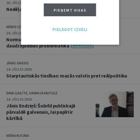
20. JŪLIJS 2026 • 16:05
Nedēļas notikumu apskats: 13.–17. jūlijs
PIEŅEMT VISAS
MĀRIS LEJA
PIELĀGOT IZVĒLI
14. JŪLIJS 2026
Normu konkurences un noziedzīgu nodarījumu
daudzējādības problemātika
JĀNIS GRASIS
14. JŪLIJS 2026
Starptautiskās tiesības: mazās valstis pret reālpolitiku
DINA GAILĪTE, SANNIJA MATULE
14. JŪLIJS 2026
Jānis Endziņš: Šobrīd publiskajā
pārvaldē galvenais, lai papīri ir
kārtībā
IRĒNA KUCINA