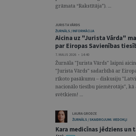
grāmata “Rakstītāja”). ...
JURISTA VĀRDS
ŽURNĀLS / INFORMĀCIJA
Aicina uz "Jurista Vārda" m
par Eiropas Savienības ties
7. MAIJS 2026 • 14:40
Žurnāla "Jurista Vārds" laipni aic
"Jurista Vārds" sadarbībā ar Eiropa
rīkoto pasākumu – diskusiju "Latvij
nacionālo tiesību piemērotājs", kā
svētkiem! ...
LAURA GRODZE
ŽURNĀLS / SKAIDROJUMI. VIEDOKĻI
Kara medicīnas jēdziens un t