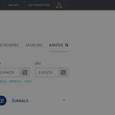
ABONĒT
AUTORIZĒTIES
EIRDARBS
JAUNUMI
ARHĪVS
O
LĪDZ
DĒĻA
/
MĒNESIS
/
GADS
ŽURNĀLS