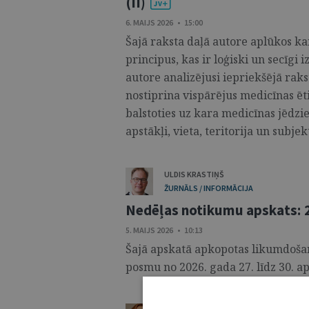
(II)
6. MAIJS 2026 • 15:00
Šajā raksta daļā autore aplūkos ka
principus, kas ir loģiski un secīgi 
autore analizējusi iepriekšējā rak
nostiprina vispārējus medicīnas ēt
balstoties uz kara medicīnas jēdz
apstākļi, vieta, teritorija un subjekti
ULDIS KRASTIŅŠ
ŽURNĀLS / INFORMĀCIJA
Nedēļas notikumu apskats: 27
5. MAIJS 2026 • 10:13
Šajā apskatā apkopotas likumdošana
posmu no 2026. gada 27. līdz 30. apr