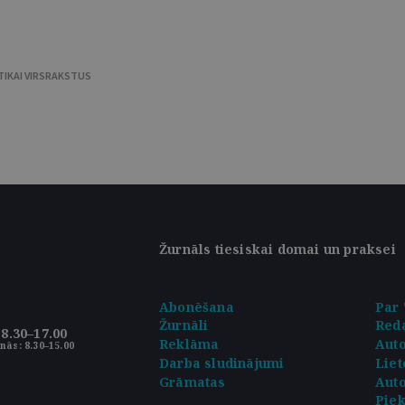
TIKAI VIRSRAKSTUS
Žurnāls tiesiskai domai un praksei
Abonēšana
Par 
Žurnāli
Reda
8.30–17.00
Reklāma
Aut
nās: 8.30–15.00
Darba sludinājumi
Liet
Grāmatas
Auto
Pie