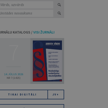
URNĀLU KATALOGS /
VISI ŽURNĀLI
7
14. JŪLIJS 2026
NR 7 (1425)
TIKAI DIGITĀLI
JV+