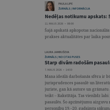
PAULA LIPE
ŽURNĀLS / INFORMĀCIJA
Nedēļas notikumu apskats: 5
11. MAIJS 2026 • 08:00
Šajā apskatā apkopotas nacionālās
prakses aktualitātes par laika posm
LAURA JAMBUŠEVA
ŽURNĀLS / NO CITAS PUSES
Starp divām radošām pasaul
7. MAIJS 2026 • 14:50
Mana ideālā darbošanās sfēra ir bū
jurisprudences pasaulē un literatū
juriste, gan kā autore un grāmatu 
teikt – Rakstītāja. Tas vienlīdz la
pasaulēs. Šo apzīmējumu aizguvu 
personību 19.–20. gadsimta sākuma 