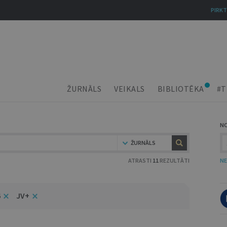
PIRKT
ŽURNĀLS
VEIKALS
BIBLIOTĒKA
#T
N
ŽURNĀLS
ATRASTI
11
REZULTĀTI
NE
6
JV+