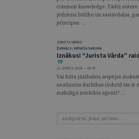
common knowledge. Tādēļ autore d
jēdziena būtību un sastāvdaļas, ga
principus. ...
JURISTA VĀRDS
ŽURNĀLS / MĒNEŠA SARUNA
Iznākusi “Jurista Vārda” raid
21. APRĪLIS 2026 • 09:47
Vai būtu jāatbalsta iespējas maksā
neatļautas darbības (šobrīd tās ir
mākslīgā intelekta aģenti? ...