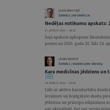
ULDIS KRASTIŅŠ
ŽURNĀLS / INFORMĀCIJA
Nedēļas notikumu apskats: 20
27. APRĪLIS 2026 • 08:12
Šajā apskatā apkopotas likumdošana
posmu no 2026. gada 20. līdz 24. apr
LAURA GRODZE
ŽURNĀLS / SKAIDROJUMI. VIEDOKĻI
Kara medicīnas jēdziens un tā
24. APRĪLIS 2026 • 09:00
Līdz ar aktīvu karadarbību daudzās
ievainoto un bojāgājušo skaita pi
jēdziena un principu iekļaušana no
par aktualitāti, bet par nepiecieša