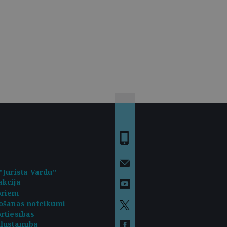
"Jurista Vārdu"
kcija
oriem
ošanas noteikumi
rtiesības
kļūstamība