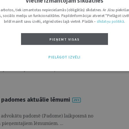
Vietnē izmantojam sīkdatnes
i darbotos, tiek izmantotas nepieciešamās (obligātās) sīkdatnes. Ar Jūsu piekriša
as principa ietvarā
kas, sociālo mediju un funkcionalitātes. Papildinformācijai atveriet "Pielāgot izvēl
brīdī mainīt savu izvēli, atgriežoties šajā vietnē. Plašāk –
sīkdatņu politikā
.
ātnes promocijas padomes atklātajā sēdē
vēts šī raksta autores promocijas darbs
PIEŅEMT VISAS
incipa ietvarā” (darba zinātniskais
 Pleps). Atsaucoties “Jurista Vārda”
PIELĀGOT IZVĒLI
as darba autore sniedz ieskatu sava
jos secinājumos un atziņās. ...
u padomes aktuālie lēmumi
tu advokātu padomē (Padome) laikposmā no
im pieņemtajiem lēmumiem. ...