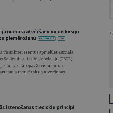
aija numura atvēršanu un diskusiju
Ž
ību piemērošanu
ina visus interesentus apmeklēt žurnāla
s Savienības tiesību asociāciju (ESTA)
as jurists: Eiropas Savienības un
 arī maija mēnešraksta atvēršanas
ās īstenošanas tiesiskie principi