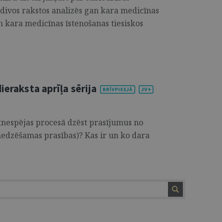
ivos rakstos analizēs gan kara medicīnas
n kara medicīnas īstenošanas tiesiskos
ieraksta aprīļa sērija
tnespējas procesā dzēst prasījumus no
 nedzēšamas prasības)? Kas ir un ko dara