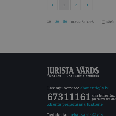
1
2
10
20
50
REZULTĀTI LAPĀ
RĀDĪT 
Lasītāju serviss
:
abonenti@lv.lv
67311161
darbdienās: 
pirmssvētku die
Klientu pieņemšana klātienē
Redakcija:
juristavards@lv.lv