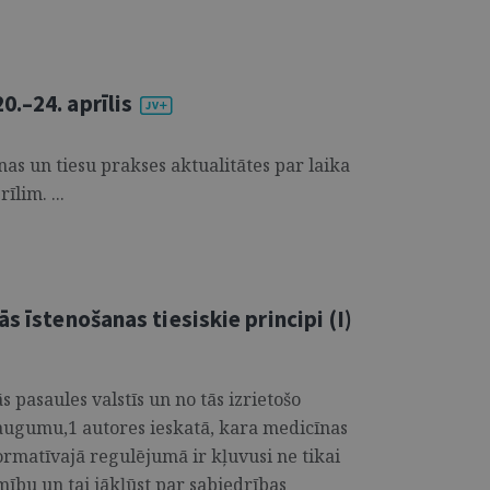
.–24. aprīlis
s un tiesu prakses aktualitātes par laika
īlim. ...
s īstenošanas tiesiskie principi (I)
 pasaules valstīs un no tās izrietošo
eaugumu,1 autores ieskatā, kara medicīnas
rmatīvajā regulējumā ir kļuvusi ne tikai
mību un tai jākļūst par sabiedrības