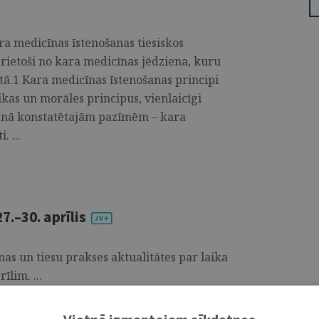
ra medicīnas īstenošanas tiesiskos
izrietoši no kara medicīnas jēdziena, kuru
stā.1 Kara medicīnas īstenošanas principi
ikas un morāles principus, vienlaicīgi
ienā konstatētajām pazīmēm – kara
. ...
.–30. aprīlis
s un tiesu prakses aktualitātes par laika
īlim. ...