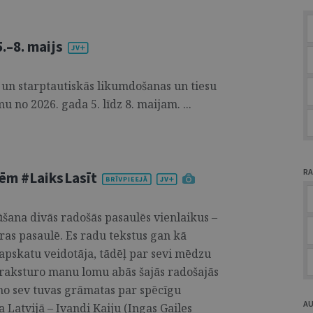
.–8. maijs
 un starptautiskās likumdošanas un tiesu
u no 2026. gada 5. līdz 8. maijam. ...
RA
ēm #LaiksLasīt
šana divās radošās pasaulēs vienlaikus –
ras pasaulē. Es radu tekstus gan kā
apskatu veidotāja, tādēļ par sevi mēdzu
bi raksturo manu lomu abās šajās radošajās
no sev tuvas grāmatas par spēcīgu
A
Latvijā – Ivandi Kaiju (Ingas Gailes