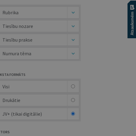
Rubrika
Tiesību nozare
Tiesību prakse
Numura tēma
KSTA FORMĀTS
Visi
Drukātie
JV+ (tikai digitālie)
UTORS