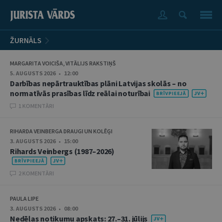
ŽURNĀLS
MARGARITA VOICIŠA, VITĀLIJS RAKSTIŅŠ
5. AUGUSTS 2026 • 12:00
Darbības nepārtrauktības plāni Latvijas skolās – no
normatīvās prasības līdz reālai noturībai
1 KOMENTĀRI
RIHARDA VEINBERGA DRAUGI UN KOLĒĢI
3. AUGUSTS 2026 • 15:00
Rihards Veinbergs (1987–2026)
2 KOMENTĀRI
PAULA LIPE
3. AUGUSTS 2026 • 08:00
Nedēļas notikumu apskats: 27.–31. jūlijs