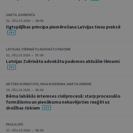
SANTA JUHNEVIČA
31. JŪLIJS 2026 • 09:00
Ilgtspējības principa piemērošana Latvijas tiesu praksē
LATVIJAS ZVĒRINĀTU ADVOKĀTU PADOME
31. JŪLIJS 2026 • 07:00
Latvijas Zvērinātu advokātu padomes aktuālie lēmumi
ARTŪRS KURBATOVS, INGA KUDEIKINA, MARTA URBĀNE
29. JŪLIJS 2026 • 08:00
Bērna labākās intereses civilprocesā: starp procesuālo
formālismu un pienākumu nekavējoties reaģēt uz
drošības riskiem
PAULA LIPE
27. JŪLIJS 2026 • 08:00