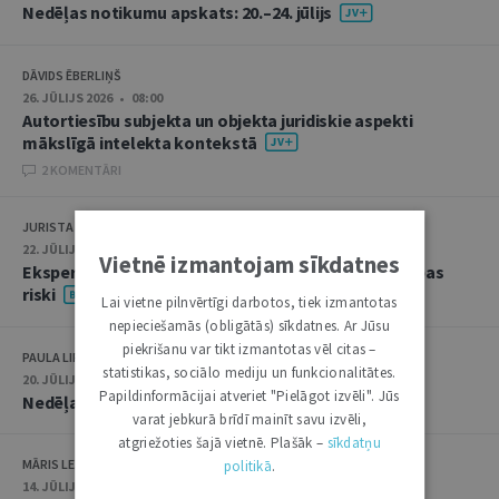
Nedēļas notikumu apskats: 20.–24. jūlijs
DĀVIDS ĒBERLIŅŠ
26. JŪLIJS 2026 • 08:00
Autortiesību subjekta un objekta juridiskie aspekti
mākslīgā intelekta kontekstā
2 KOMENTĀRI
JURISTA VĀRDS
22. JŪLIJS 2026 • 14:00
Vietnē izmantojam sīkdatnes
Ekspertu saruna jūlijā: krimināltiesības un būvniecības
riski
Lai vietne pilnvērtīgi darbotos, tiek izmantotas
nepieciešamās (obligātās) sīkdatnes. Ar Jūsu
piekrišanu var tikt izmantotas vēl citas –
PAULA LIPE
statistikas, sociālo mediju un funkcionalitātes.
20. JŪLIJS 2026 • 16:05
Papildinformācijai atveriet "Pielāgot izvēli". Jūs
Nedēļas notikumu apskats: 13.–17. jūlijs
varat jebkurā brīdī mainīt savu izvēli,
atgriežoties šajā vietnē. Plašāk –
sīkdatņu
MĀRIS LEJA
politikā
.
14. JŪLIJS 2026