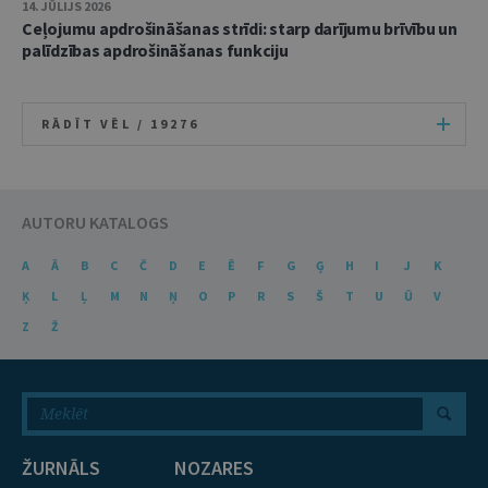
14. JŪLIJS 2026
Ceļojumu apdrošināšanas strīdi: starp darījumu brīvību un
palīdzības apdrošināšanas funkciju
RĀDĪT VĒL /
19276
AUTORU KATALOGS
A
Ā
B
C
Č
D
E
Ē
F
G
Ģ
H
I
J
K
Ķ
L
Ļ
M
N
Ņ
O
P
R
S
Š
T
U
Ū
V
Z
Ž
ŽURNĀLS
NOZARES