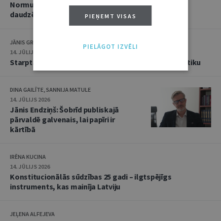
Normu konkurences un noziedzīgu nodarījumu
daudzējādības problemātika
PIEŅEMT VISAS
JĀNIS GRASIS
PIELĀGOT IZVĒLI
14. JŪLIJS 2026
Starptautiskās tiesības: mazās valstis pret reālpolitiku
DINA GAILĪTE, SANNIJA MATULE
14. JŪLIJS 2026
Jānis Endziņš: Šobrīd publiskajā
pārvaldē galvenais, lai papīri ir
kārtībā
IRĒNA KUCINA
14. JŪLIJS 2026
Konstitucionālās sūdzības 25 gadi – ilgtspējīgs
instruments, kas mainīja Latviju
JEĻENA ALFEJEVA