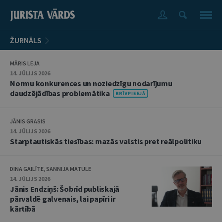
ŽURNĀLS
MĀRIS LEJA
14. JŪLIJS 2026
Normu konkurences un noziedzīgu nodarījumu
daudzējādības problemātika
JĀNIS GRASIS
14. JŪLIJS 2026
Starptautiskās tiesības: mazās valstis pret reālpolitiku
DINA GAILĪTE, SANNIJA MATULE
14. JŪLIJS 2026
Jānis Endziņš: Šobrīd publiskajā
pārvaldē galvenais, lai papīri ir
kārtībā