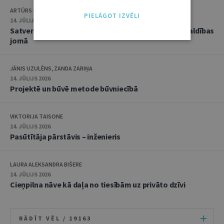
ARTŪRS CAICS, RĒZIJA GAUJERE
PIELĀGOT IZVĒLI
14. JŪLIJS 2026
Satversmes tiesas jaunākā judikatūra trokšņa pārvaldības
jomā
JĀNIS UZULĒNS, ZANDA ZARIŅA
14. JŪLIJS 2026
Projektē un būvē metode būvniecībā
VIKTORIJA TAISONE
14. JŪLIJS 2026
Pasūtītāja pārstāvis – inženieris
LAURA ALEKSANDRA BIŠERE
14. JŪLIJS 2026
Cieņpilna nāve kā daļa no tiesībām uz privāto dzīvi
RĀDĪT VĒL /
19163