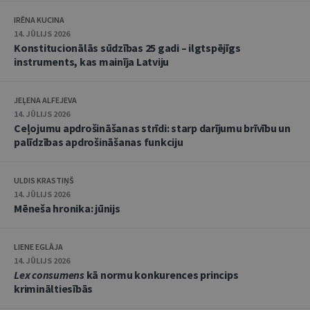
IRĒNA KUCINA
14. JŪLIJS 2026
Konstitucionālās sūdzības 25 gadi – ilgtspējīgs
instruments, kas mainīja Latviju
JEĻENA ALFEJEVA
14. JŪLIJS 2026
Ceļojumu apdrošināšanas strīdi: starp darījumu brīvību un
palīdzības apdrošināšanas funkciju
ULDIS KRASTIŅŠ
14. JŪLIJS 2026
Mēneša hronika: jūnijs
LIENE EGLĀJA
14. JŪLIJS 2026
Lex consumens
kā normu konkurences princips
krimināltiesībās