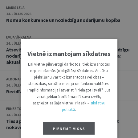
MĀRIS LEJA
14. JŪLIJS 2026
Normu konkurence un noziedzīgu nodarījumu kopība
EVIJA VĪNKALNA
14. JŪLIJS 2026
Atsevišķa (vienota) noziedzīga nodarījuma un noziedzīgu
Vietnē izmantojam sīkdatnes
nodarījumu kopības kvalifikācija un soda noteikšana:
aktualitātes praksē
Lai vietne pilnvērtīgi darbotos, tiek izmantotas
nepieciešamās (obligātās) sīkdatnes. Ar Jūsu
piekrišanu var tikt izmantotas vēl citas –
ALDONA KIPĀNE, EVIJA VĪNKALNA
statistikas, sociālo mediju un funkcionalitātes.
14. JŪLIJS 2026
Papildinformācijai atveriet "Pielāgot izvēli". Jūs
Recidīvs krimināltiesisko zinātņu skatījumā
varat jebkurā brīdī mainīt savu izvēli,
atgriežoties šajā vietnē. Plašāk –
sīkdatņu
ERNESTS GRABUSTS
politikā
.
14. JŪLIJS 2026
Tiesu prakse lietās par iestādes atteikumu atjaunot
nokavēto procesuālo termiņu
PIEŅEMT VISAS