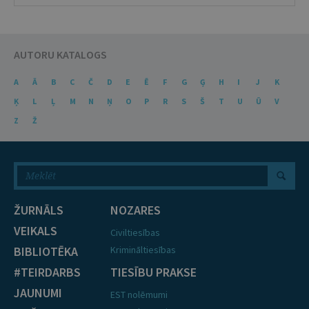
AUTORU KATALOGS
A
Ā
B
C
Č
D
E
Ē
F
G
Ģ
H
I
J
K
Ķ
L
Ļ
M
N
Ņ
O
P
R
S
Š
T
U
Ū
V
Z
Ž
ŽURNĀLS
NOZARES
VEIKALS
Civiltiesības
BIBLIOTĒKA
Krimināltiesības
#TEIRDARBS
TIESĪBU PRAKSE
JAUNUMI
EST nolēmumi