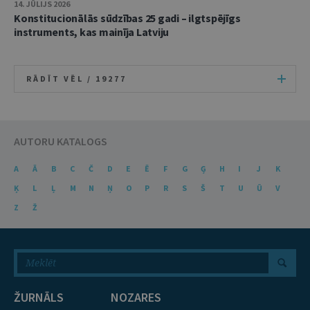
14. JŪLIJS 2026
Konstitucionālās sūdzības 25 gadi – ilgtspējīgs
instruments, kas mainīja Latviju
RĀDĪT VĒL /
19277
AUTORU KATALOGS
A
Ā
B
C
Č
D
E
Ē
F
G
Ģ
H
I
J
K
Ķ
L
Ļ
M
N
Ņ
O
P
R
S
Š
T
U
Ū
V
Z
Ž
ŽURNĀLS
NOZARES