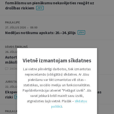
formālismu un pienākumu nekavējoties reaģēt uz
drošības riskiem
PAULA LIPE
27. JŪLIJS 2026 • 08:00
Nedēļas notikumu apskats: 20.–24. jūlijs
DĀVIDS ĒBERLIŅŠ
26. JŪLIJS 2026 • 08:00
Autortiesību subjekta un objekta juridiskie aspekti
Vietnē izmantojam sīkdatnes
mākslīgā intelekta kontekstā
2 KOMENTĀRI
Lai vietne pilnvērtīgi darbotos, tiek izmantotas
nepieciešamās (obligātās) sīkdatnes. Ar Jūsu
piekrišanu var tikt izmantotas vēl citas –
JURISTA VĀRDS
statistikas, sociālo mediju un funkcionalitātes.
22. JŪLIJS 2026 • 14:00
Papildinformācijai atveriet "Pielāgot izvēli". Jūs
Ekspertu saruna jūlijā: krimināltiesības un būvniecības
varat jebkurā brīdī mainīt savu izvēli,
riski
atgriežoties šajā vietnē. Plašāk –
sīkdatņu
politikā
.
PAULA LIPE