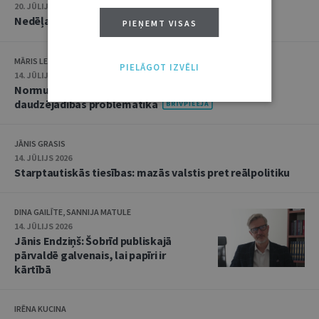
20. JŪLIJS 2026 • 16:05
Nedēļas notikumu apskats: 13.–17. jūlijs
PIEŅEMT VISAS
MĀRIS LEJA
PIELĀGOT IZVĒLI
14. JŪLIJS 2026
Normu konkurences un noziedzīgu nodarījumu
daudzējādības problemātika
JĀNIS GRASIS
14. JŪLIJS 2026
Starptautiskās tiesības: mazās valstis pret reālpolitiku
DINA GAILĪTE, SANNIJA MATULE
14. JŪLIJS 2026
Jānis Endziņš: Šobrīd publiskajā
pārvaldē galvenais, lai papīri ir
kārtībā
IRĒNA KUCINA