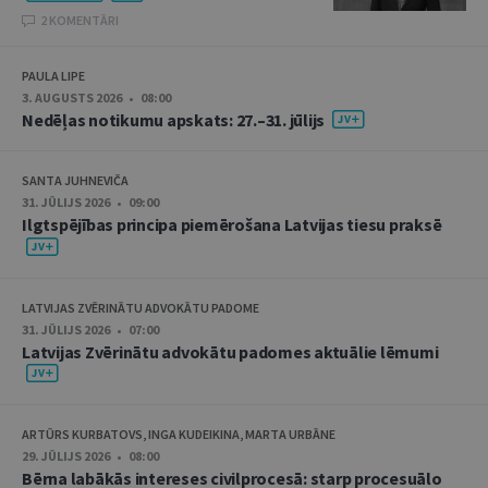
2 KOMENTĀRI
PAULA LIPE
3. AUGUSTS 2026 • 08:00
Nedēļas notikumu apskats: 27.–31. jūlijs
SANTA JUHNEVIČA
31. JŪLIJS 2026 • 09:00
Ilgtspējības principa piemērošana Latvijas tiesu praksē
LATVIJAS ZVĒRINĀTU ADVOKĀTU PADOME
31. JŪLIJS 2026 • 07:00
Latvijas Zvērinātu advokātu padomes aktuālie lēmumi
ARTŪRS KURBATOVS, INGA KUDEIKINA, MARTA URBĀNE
29. JŪLIJS 2026 • 08:00
Bērna labākās intereses civilprocesā: starp procesuālo