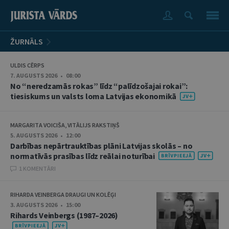
ŽURNĀLS
ULDIS CĒRPS
7. AUGUSTS 2026 • 08:00
No “neredzamās rokas” līdz “palīdzošajai rokai”:
tiesiskums un valsts loma Latvijas ekonomikā
MARGARITA VOICIŠA, VITĀLIJS RAKSTIŅŠ
5. AUGUSTS 2026 • 12:00
Darbības nepārtrauktības plāni Latvijas skolās – no
normatīvās prasības līdz reālai noturībai
1 KOMENTĀRI
RIHARDA VEINBERGA DRAUGI UN KOLĒĢI
3. AUGUSTS 2026 • 15:00
Rihards Veinbergs (1987–2026)