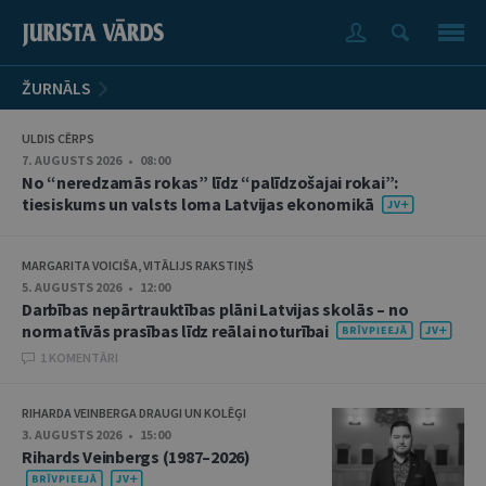
ŽURNĀLS
ULDIS CĒRPS
7. AUGUSTS 2026 • 08:00
No “neredzamās rokas” līdz “palīdzošajai rokai”:
tiesiskums un valsts loma Latvijas ekonomikā
MARGARITA VOICIŠA, VITĀLIJS RAKSTIŅŠ
5. AUGUSTS 2026 • 12:00
Darbības nepārtrauktības plāni Latvijas skolās – no
normatīvās prasības līdz reālai noturībai
1 KOMENTĀRI
RIHARDA VEINBERGA DRAUGI UN KOLĒĢI
3. AUGUSTS 2026 • 15:00
Rihards Veinbergs (1987–2026)