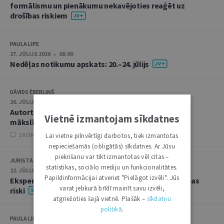
formālismu un pienākumu nekavējoties reaģēt uz
drošības riskiem
PAULA LIPE
27. JŪLIJS 2026 • 08:00
Nedēļas notikumu apskats: 20.–24. jūlijs
DĀVIDS ĒBERLIŅŠ
26. JŪLIJS 2026 • 08:00
Autortiesību subjekta un objekta juridiskie aspekti
Vietnē izmantojam sīkdatnes
mākslīgā intelekta kontekstā
2 KOMENTĀRI
Lai vietne pilnvērtīgi darbotos, tiek izmantotas
nepieciešamās (obligātās) sīkdatnes. Ar Jūsu
piekrišanu var tikt izmantotas vēl citas –
JURISTA VĀRDS
statistikas, sociālo mediju un funkcionalitātes.
22. JŪLIJS 2026 • 14:00
Papildinformācijai atveriet "Pielāgot izvēli". Jūs
Ekspertu saruna jūlijā: krimināltiesības un būvniecības
varat jebkurā brīdī mainīt savu izvēli,
riski
atgriežoties šajā vietnē. Plašāk –
sīkdatņu
politikā
.
PAULA LIPE