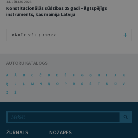
14. JŪLIJS 2026
Konstitucionālās sūdzības 25 gadi – ilgtspējīgs
instruments, kas mainīja Latviju
RĀDĪT VĒL /
19277
AUTORU KATALOGS
A
Ā
B
C
Č
D
E
Ē
F
G
Ģ
H
I
J
K
Ķ
L
Ļ
M
N
Ņ
O
P
R
S
Š
T
U
Ū
V
Z
Ž
ŽURNĀLS
NOZARES