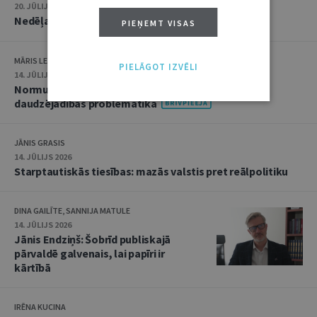
20. JŪLIJS 2026 • 16:05
Nedēļas notikumu apskats: 13.–17. jūlijs
PIEŅEMT VISAS
MĀRIS LEJA
PIELĀGOT IZVĒLI
14. JŪLIJS 2026
Normu konkurences un noziedzīgu nodarījumu
daudzējādības problemātika
JĀNIS GRASIS
14. JŪLIJS 2026
Starptautiskās tiesības: mazās valstis pret reālpolitiku
DINA GAILĪTE, SANNIJA MATULE
14. JŪLIJS 2026
Jānis Endziņš: Šobrīd publiskajā
pārvaldē galvenais, lai papīri ir
kārtībā
IRĒNA KUCINA