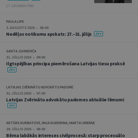
2 KOMENTĀRI
PAULA LIPE
3. AUGUSTS 2026 • 08:00
Nedēļas notikumu apskats: 27.–31. jūlijs
SANTA JUHNEVIČA
31. JŪLIJS 2026 • 09:00
Ilgtspējības principa piemērošana Latvijas tiesu praksē
LATVIJAS ZVĒRINĀTU ADVOKĀTU PADOME
31. JŪLIJS 2026 • 07:00
Latvijas Zvērinātu advokātu padomes aktuālie lēmumi
ARTŪRS KURBATOVS, INGA KUDEIKINA, MARTA URBĀNE
29. JŪLIJS 2026 • 08:00
Bērna labākās intereses civilprocesā: starp procesuālo