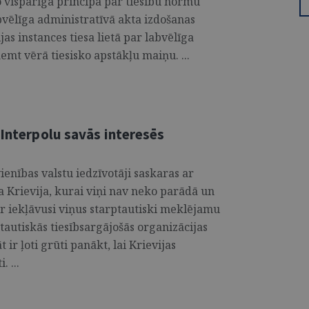
 vispārīgā principa par tiesību normu
vēlīga administratīvā akta izdošanas
ijas instances tiesa lietā par labvēlīga
emt vērā tiesisko apstākļu maiņu. ...
 Interpolu savās interesēs
ienības valstu iedzīvotāji saskaras ar
 Krievija, kurai viņi nav neko parādā un
r iekļāvusi viņus starptautiski meklējamu
tautiskās tiesībsargājošās organizācijas
 ir ļoti grūti panākt, lai Krievijas
. ...