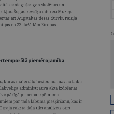
gaitā sasniegušas gan skolēnus un
ocekļus. Šogad sevišķu interesi Muzeju
tas arī Augstākās tiesas durvis, raisīja
antijas no 23 dažādām Eiropas
Ž
tertemporālā piemērojamība
)
ts, kuras materiālo tiesību normas no laika
labvēlīga administratīvā akta izdošanas
 šī vispārīgā principa izņēmuma
jumiem par tāda labuma piešķiršanu, kas ir
Otrajā raksta daļā tiks analizēts otrs