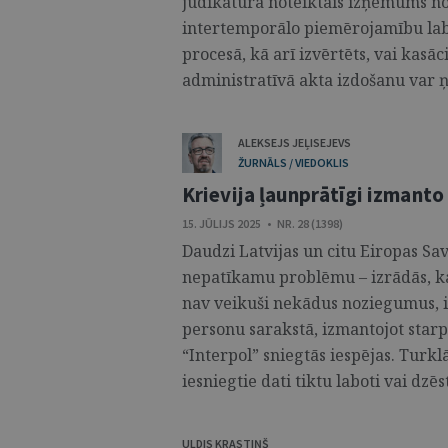
judikatūrā noteiktais izņēmums no
intertemporālo piemērojamību lab
procesā, kā arī izvērtēts, vai kasāc
administratīvā akta izdošanu var ņ
ALEKSEJS JEĻISEJEVS
ŽURNĀLS / VIEDOKLIS
Krievija ļaunprātīgi izmanto
15. JŪLIJS 2025 • NR. 28 (1398)
Daudzi Latvijas un citu Eiropas Sav
nepatīkamu problēmu – izrādās, ka
nav veikuši nekādus noziegumus, i
personu sarakstā, izmantojot starp
“Interpol” sniegtās iespējas. Turklāt
iesniegtie dati tiktu laboti vai dzēsti
ULDIS KRASTIŅŠ