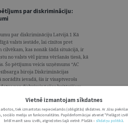
pētījums par diskrimināciju:
kumi
ījumu par diskrimināciju Latvijā.1 Kā
īgā valsts iestāde, lai cīnītos pret
 cilvēkam, kas nonāk šādā situācijā, ir
u no valsts vēl pirms vēršanās tiesā, kā
nās. Šo pētījumu veicis uzņēmums “AC
esībsarga biroja Diskriminācijas
norādīts ievadā, šis ir visaptverošs
datus par diskriminācijas kritērijiem,
š veiktajiem pētījumiem Latvijā un to
Vietnē izmantojam sīkdatnes
 jomu ekspertu viedokļus par
skriminācijas kontekstā. Pētījumā arī
i darbotos, tiek izmantotas nepieciešamās (obligātās) sīkdatnes. Ar Jūsu piekriša
kas, sociālo mediju un funkcionalitātes. Papildinformācijai atveriet "Pielāgot izvēl
z “Satversmes 91. panta otro teikumu par
brīdī mainīt savu izvēli, atgriežoties šajā vietnē. Plašāk –
sīkdatņu politikā
.
ēta tiesu prakse, lai gan tajā ir ietverta