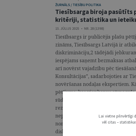
ŽURNĀLS / TIESĪBU POLITIKA
Tiesībsarga biroja pasūtīts 
kritēriji, statistika un ietei
15. JŪLIJS 2025 • NR. 28 (1398)
Tiesībsargs ir publicējis plašu pēt
zināms, Tiesībsargs Latvijā ir atbild
diskrimināciju,2 tādējādi jebkuram
iespējams saņemt bezmaksas atbalst
arī novērst vajadzību pēc tiesāša
Konsultācijas”, sadarbojoties ar Ti
novēršanas nodaļas ekspertiem. Kā 
pētījums, kas vienkopus atspoguļo 
sūdzībām un pārkāpumiem, iepriek
rezultātiem, kā arī apkopo dažādu
nepieciešamajiem uzlabojumiem di
Lai vietne pilnvērtīg
vēl citas – statisti
norādīts, ka tas attiecas vienīgi u
diskrimināciju”. Pētījumā nav analiz