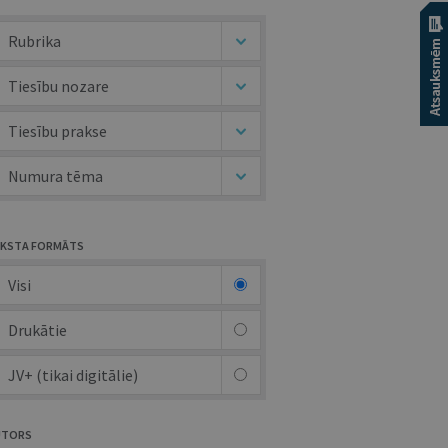
Rubrika
Tiesību nozare
Tiesību prakse
Numura tēma
KSTA FORMĀTS
Visi
Drukātie
JV+ (tikai digitālie)
UTORS