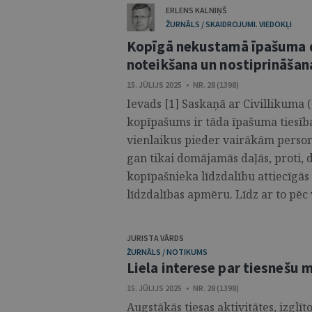
ERLENS KALNIŅŠ
ŽURNĀLS / SKAIDROJUMI. VIEDOKĻI
Kopīgā nekustamā īpašuma da
noteikšana un nostiprināša
15. JŪLIJS 2025 • NR. 28 (1398)
Ievads [1] Saskaņā ar Civillikuma 
kopīpašums ir tāda īpašuma tiesība
vienlaikus pieder vairākām person
gan tikai domājamās daļās, proti,
kopīpašnieka līdzdalību attiecīgās
līdzdalības apmēru. Līdz ar to pēc 
JURISTA VĀRDS
ŽURNĀLS / NOTIKUMS
Liela interese par tiesnešu 
15. JŪLIJS 2025 • NR. 28 (1398)
Augstākās tiesas aktivitātes, izglīt