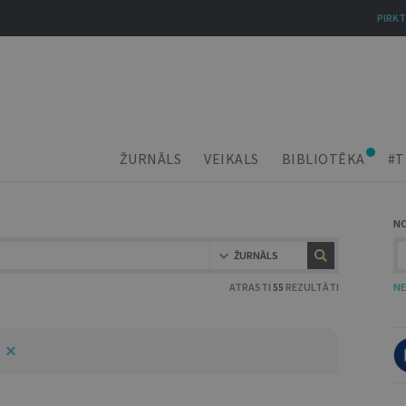
PIRKT
ŽURNĀLS
VEIKALS
BIBLIOTĒKA
#T
N
ŽURNĀLS
ATRASTI
55
REZULTĀTI
NE
5