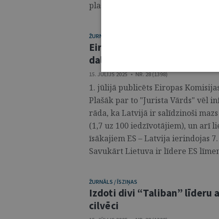
plaša analīze par likumu saturu un 
ŽURNĀLS / ĪSZIŅAS
Eiropas Komisija publicē pā
dalībvalstīs
15. JŪLIJS 2025 • NR. 28 (1398)
1. jūlijā publicēts Eiropas Komisij
Plašāk par to "Jurista Vārds" vēl in
rāda, ka Latvijā ir salīdzinoši maz
(1,7 uz 100 iedzīvotājiem), un arī l
īsākajiem ES – Latvija ierindojas 7
Savukārt Lietuva ir līdere ES līmenī
ŽURNĀLS / ĪSZIŅAS
Izdoti divi “Taliban” līderu
cilvēci