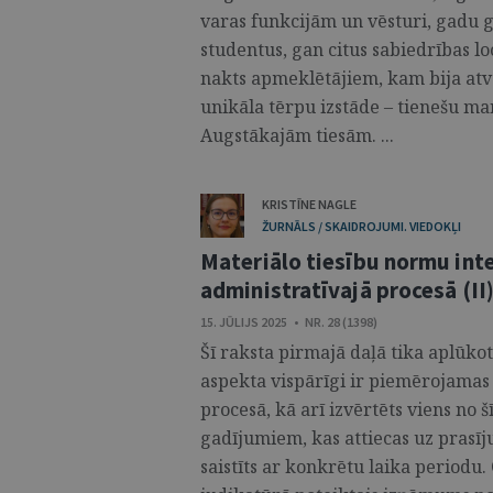
varas funkcijām un vēsturi, gadu 
studentus, gan citus sabiedrības l
nakts apmeklētājiem, kam bija atvēr
unikāla tērpu izstāde – tienešu m
Augstākajām tiesām. ...
KRISTĪNE NAGLE
ŽURNĀLS / SKAIDROJUMI. VIEDOKĻI
Materiālo tiesību normu in
administratīvajā procesā (II
15. JŪLIJS 2025 • NR. 28 (1398)
Šī raksta pirmajā daļā tika aplūko
aspekta vispārīgi ir piemērojamas 
procesā, kā arī izvērtēts viens no
gadījumiem, kas attiecas uz prasī
saistīts ar konkrētu laika periodu. 