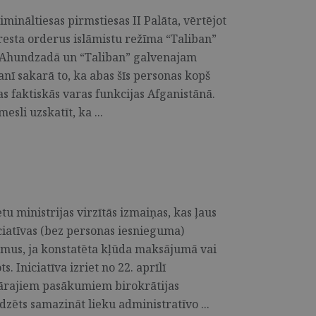
rimināltiesas pirmstiesas II Palāta, vērtējot
aresta orderus islāmistu režīma “Taliban”
 Ahundzadā un “Taliban” galvenajam
 sakarā to, ka abas šīs personas kopš
as faktiskās varas funkcijas Afganistānā.
esli uzskatīt, ka ...
etu ministrijas virzītās izmaiņas, kas ļaus
iciatīvas (bez personas iesnieguma)
mus, ja konstatēta kļūda maksājumā vai
. Iniciatīva izriet no 22. aprīlī
tārajiem pasākumiem birokrātijas
zēts samazināt lieku administratīvo ...