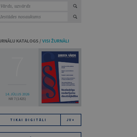
URNĀLU KATALOGS /
VISI ŽURNĀLI
7
14. JŪLIJS 2026
NR 7 (1425)
TIKAI DIGITĀLI
JV+