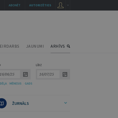
ABONĒT
AUTORIZĒTIES
EIRDARBS
JAUNUMI
ARHĪVS
O
LĪDZ
DĒĻA
/
MĒNESIS
/
GADS
ŽURNĀLS