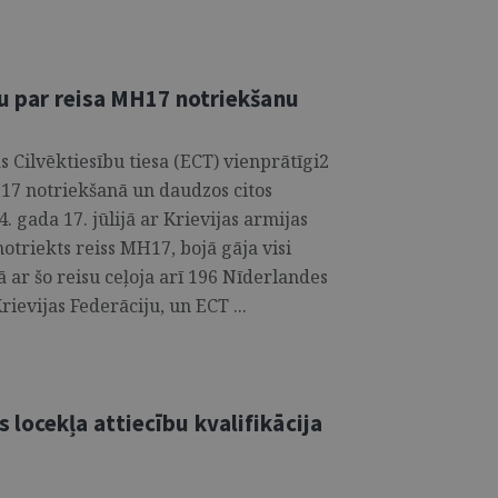
bu par reisa MH17 notriekšanu
s Cilvēktiesību tiesa (ECT) vienprātīgi2
H17 notriekšanā un daudzos citos
gada 17. jūlijā ar Krievijas armijas
notriekts reiss MH17, bojā gāja visi
ā ar šo reisu ceļoja arī 196 Nīderlandes
Krievijas Federāciju, un ECT ...
locekļa attiecību kvalifikācija