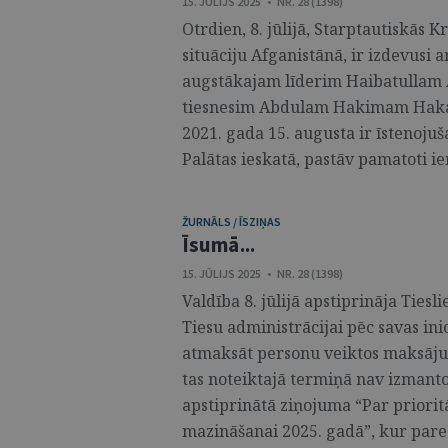
15. JŪLIJS 2025 • NR. 28 (1398)
Otrdien, 8. jūlijā, Starptautiskās K
situāciju Afganistānā, ir izdevusi 
augstākajam līderim Haibatullam
tiesnesim Abdulam Hakimam Hakanī
2021. gada 15. augusta ir īstenojuš
Palātas ieskatā, pastāv pamatoti iem
ŽURNĀLS / ĪSZIŅAS
Īsumā...
15. JŪLIJS 2025 • NR. 28 (1398)
Valdība 8. jūlijā apstiprināja Tiesli
Tiesu administrācijai pēc savas in
atmaksāt personu veiktos maksāju
tas noteiktajā termiņā nav izmantots
apstiprinātā ziņojuma “Par priori
mazināšanai 2025. gadā”, kur pared