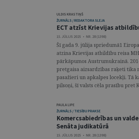
ULDIS KRASTIŅŠ
ŽURNĀLS / REDAKTORA SLEJA
ECT atzīst Krievijas atbildī
15. JŪLIJS 2025 • NR. 28 (1398)
Šī gada 9. jūlija spriedumā1 Eiropa
atzina Krievijas atbildību reisa M
pārkāpumos Austrumukrainā. 2014. 
pretgaisa aizsardzības raķeti tika 
pasažieri un apkalpes locekļi. Tā k
pilsoņi, šī valsts cēla prasību pret 
PAULA LIPE
ŽURNĀLS / TIESĪBU PRAKSE
Komercsabiedrības un valdes 
Senāta judikatūrā
15. JŪLIJS 2025 • NR. 28 (1398)