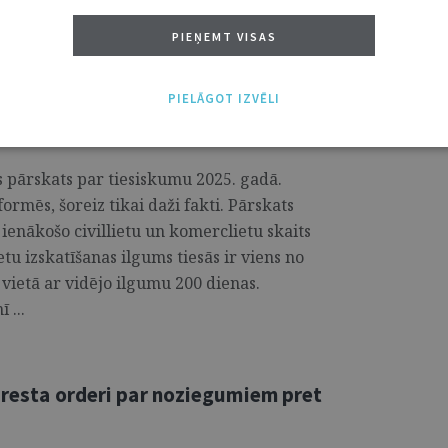
uzbūvi. ...
PIEŅEMT VISAS
rskatu par tiesiskumu ES
PIELĀGOT IZVĒLI
as pārskats par tiesiskumu 2025. gadā.
formēs, šoreiz tikai daži fakti. Pārskats
s ienākošo civillietu un komerclietu skaits
ietu izskatīšanas ilgums tiesās ir viens no
. vietā ar vidējo ilgumu 200 dienas.
 ...
 aresta orderi par noziegumiem pret