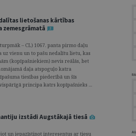
lītas lietošanas kārtības
na zemesgrāmatā
2
(turpmāk – CL) 1067. panta pirmo daļu
 uz vienu un to pašu nedalītu lietu, kas
ām (kopīpašniekiem) nevis reālās, bet
 domājamā daļa atspoguļo katra
RA
 īpašuma tiesības piederībā un šīs
vispārīgā principa katrs kopīpašnieks ...
mantiju izstādi Augstākajā tiesā
A
ojot un iepazīstinot interesentus ar tiesu