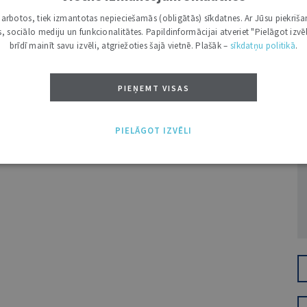
i darbotos, tiek izmantotas nepieciešamās (obligātās) sīkdatnes. Ar Jūsu piekriša
kas, sociālo mediju un funkcionalitātes. Papildinformācijai atveriet "Pielāgot izvēl
brīdī mainīt savu izvēli, atgriežoties šajā vietnē. Plašāk –
sīkdatņu politikā
.
PIEŅEMT VISAS
Ž
PIELĀGOT IZVĒLI