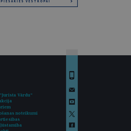
PIESAKIES VĒSTKOPAI
"Jurista Vārdu"
kcija
oriem
ošanas noteikumi
rtiesības
kļūstamība
akti