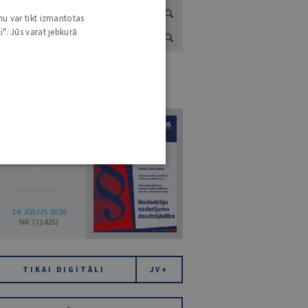
nu var tikt izmantotas
i". Jūs varat jebkurā
URNĀLU KATALOGS /
VISI ŽURNĀLI
7
14. JŪLIJS 2026
NR 7 (1425)
TIKAI DIGITĀLI
JV+