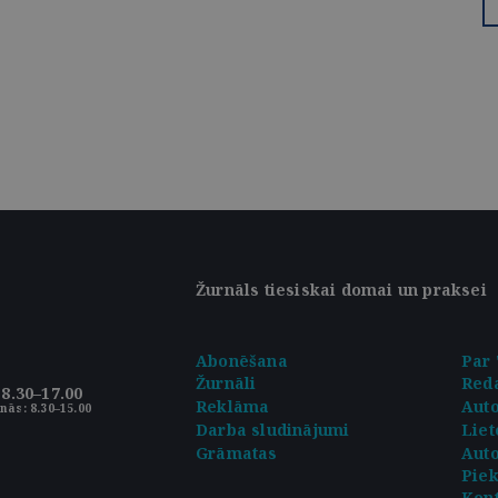
Žurnāls tiesiskai domai un praksei
Abonēšana
Par 
Žurnāli
Reda
8.30–17.00
Reklāma
Aut
nās: 8.30–15.00
Darba sludinājumi
Liet
Grāmatas
Auto
Pie
Kont