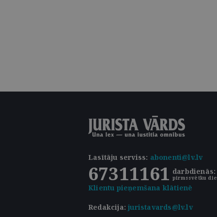
Lasītāju serviss
:
abonenti@lv.lv
67311161
darbdienās: 
pirmssvētku die
Klientu pieņemšana klātienē
Redakcija:
juristavards@lv.lv