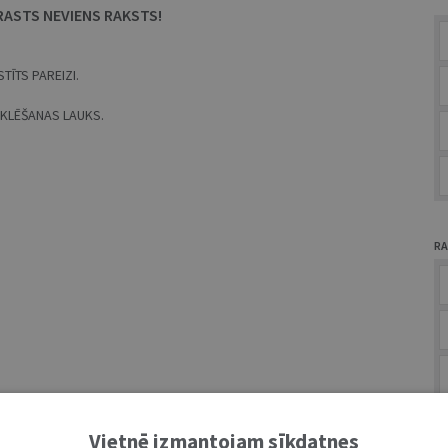
RASTS NEVIENS RAKSTS!
TĪTS PAREIZI.
MEKLĒŠANAS LAUKS.
RA
A
Vietnē izmantojam sīkdatnes