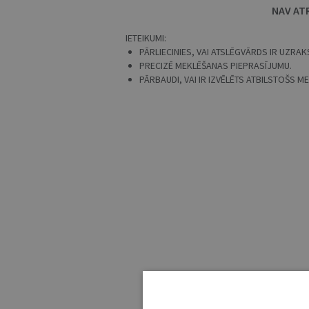
NAV AT
IETEIKUMI:
PĀRLIECINIES, VAI ATSLĒGVĀRDS IR UZRAKS
PRECIZĒ MEKLĒŠANAS PIEPRASĪJUMU.
PĀRBAUDI, VAI IR IZVĒLĒTS ATBILSTOŠS 