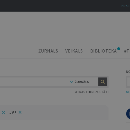
PIRKT
ŽURNĀLS
VEIKALS
BIBLIOTĒKA
#T
N
ŽURNĀLS
ATRASTI
0
REZULTĀTI
NE
5
JV+