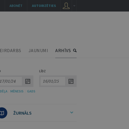
ABONĒT
AUTORIZĒTIES
EIRDARBS
JAUNUMI
ARHĪVS
O
LĪDZ
DĒĻA
/
MĒNESIS
/
GADS
ŽURNĀLS